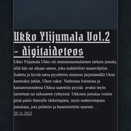
Ukko Ylijumala Vol.2
– digitaideteos
Ukko Ylijumala Ukko oli muinaissuomalaisten tärkein jumala,
sillä hän sai aikaan sateen, joka mahdollisti maanviljelyn.
Sadetta ja hyvää satoa pyydettiin muinoin järjestämällä Ukon
kunniaksi juhlat, Ukon vakat. Vanhoissa loitsuissa ja
kansanrunoudessa Ukkoa saatettiin pyytää avuksi myös
taisteluun tai taikuuteen ryhtyessä. Ukkosen jumalaa voitiin
pitää paitsi ihmisille tärkeimpänä, myös mahtavimpana
jumalana, jota pelättiin ja kunnioitettiin suuresti.…
29.11.2023