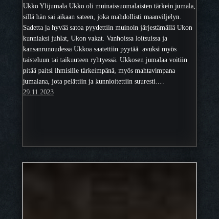
Ukko Ylijumala Ukko oli muinaissuomalaisten tärkein jumala,
sillä hän sai aikaan sateen, joka mahdollisti maanviljelyn.
Sadetta ja hyvää satoa pyydettiin muinoin järjestämällä Ukon
kunniaksi juhlat, Ukon vakat. Vanhoissa loitsuissa ja
kansanrunoudessa Ukkoa saatettiin pyytää avuksi myös
taisteluun tai taikuuteen ryhtyessä. Ukkosen jumalaa voitiin
pitää paitsi ihmisille tärkeimpänä, myös mahtavimpana
jumalana, jota pelättiin ja kunnioitettiin suuresti.…
29.11.2023