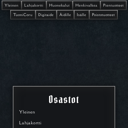
Yleinen
Lahjakortti
Huonekalut
Henkivalkea
Pientuotteet
TuoniCoru
Digitaide
Äidille
Isälle
Poistotuotteet
Osastot
Yleinen
Lahjakortti