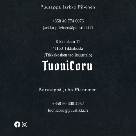
Puuseppä Jarkko Pilvinen
+358 40 774 0076
jarkko.pilvinen@puustikki.fi
Kirkkokatu 11
41160 Tikkakoski
(Tikkakosken teollisuustalo)
TuoniCoru
Koruseppä Juho Manninen
+358 50 400 4762
tuonicoru@puustikki.fi
Facebook
Instagram