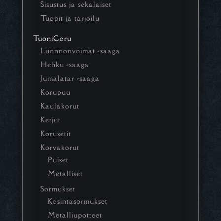
Sisustus ja sekalaiset
Tuopit ja tarjoilu
TuoniCoru
Luonnonvoimat -saaga
Hehku -saaga
Jumalatar -saaga
Korupuu
Kaulakorut
Ketjut
Korusetit
Korvakorut
Puiset
Metalliset
Sormukset
Kosintasormukset
Metalliupotteet