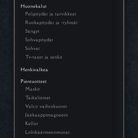
Huonekalut
Pelipöydät ja tarvikkeet
Ruokapöydät ja -ryhmät
Sängyt
Sohvapöydät
Sohvat
Tv-tasot ja senkit
Henkivalkea
Pientuotteet
Maskit
Taikaliemet
Valco vaihtokuoret
Jääkaappimagneetit
Kellot
Lohikäärmeenmunat