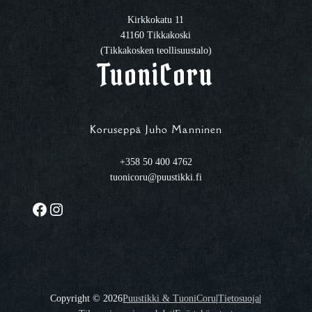
Kirkkokatu 11
41160 Tikkakoski
(Tikkakosken teollisuustalo)
TuoniCoru
Koruseppä Juho Manninen
+358 50 400 4762
tuonicoru@puustikki.fi
Facebook
Instagram
Copyright ©
2026
Puustikki & TuoniCoru
|
Tietosuoja
|