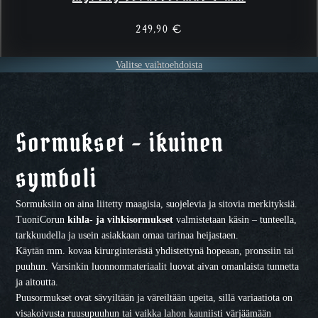
249,90
€
Valitse vaihtoehdoista
Sormukset – ikuinen
symboli
Sormuksiin on aina liitetty maagisia, suojelevia ja sitovia merkityksiä.
TuoniCorun
kihla- ja vihkisormukset
valmistetaan käsin – tunteella,
tarkkuudella ja usein asiakkaan omaa tarinaa heijastaen.
Käytän mm. kovaa kirurginterästä yhdistettynä hopeaan, pronssiin tai
puuhun. Varsinkin luonnonmateriaalit luovat aivan omanlaista tunnetta
ja aitoutta.
Puusormukset ovat sävyiltään ja väreiltään upeita, sillä variaatiota on
visakoivusta ruusupuuhun tai vaikka lahon kauniisti värjäämään