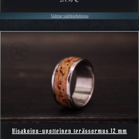
219,90
€
Valitse vaihtoehdoista
Visakoivu-upotteinen terässormus 12 mm