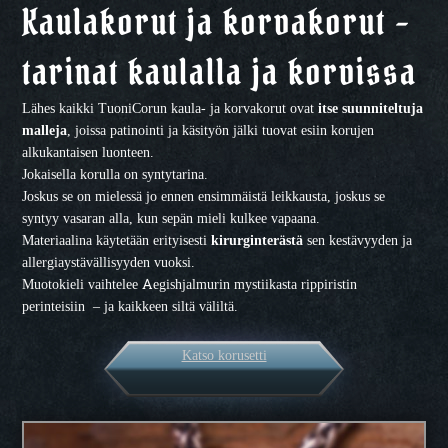
Kaulakorut ja korvakorut –
tarinat kaulalla ja korvissa
Lähes kaikki TuoniCorun kaula- ja korvakorut ovat
itse suunniteltuja
malleja
, joissa patinointi ja käsityön jälki tuovat esiin korujen
alkukantaisen luonteen.
Jokaisella korulla on syntytarina.
Joskus se on mielessä jo ennen ensimmäistä leikkausta, joskus se
syntyy vasaran alla, kun sepän mieli kulkee vapaana.
Materiaalina käytetään erityisesti
kirurginterästä
sen kestävyyden ja
allergiaystävällisyyden vuoksi.
Muotokieli vaihtelee Aegishjalmurin mystiikasta rippiristin
perinteisiin – ja kaikkeen siltä väliltä.
Katso korusetti