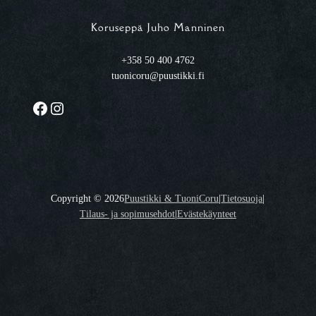
Koruseppä Juho Manninen
+358 50 400 4762
tuonicoru@puustikki.fi
Facebook
Instagram
Copyright ©
2026
Puustikki & TuoniCoru
|
Tietosuoja
|
Tilaus- ja sopimusehdot
|
Evästekäynteet