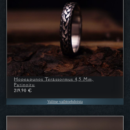
Hopeapunos Terässormus 4,5 Mm,
Patinoitu
219,90
€
Valitse vaihtoehdoista