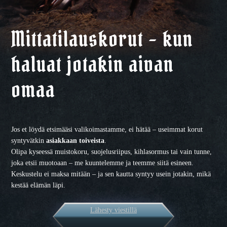
Mittatilauskorut – kun
haluat jotakin aivan
omaa
Jos et löydä etsimääsi valikoimastamme, ei hätää – useimmat korut
syntyvätkin
asiakkaan toiveista
.
Olipa kyseessä muistokoru, suojelusriipus, kihlasormus tai vain tunne,
joka etsii muotoaan – me kuuntelemme ja teemme siitä esineen.
Keskustelu ei maksa mitään – ja sen kautta syntyy usein jotakin, mikä
kestää elämän läpi.
Lähesty viestillä