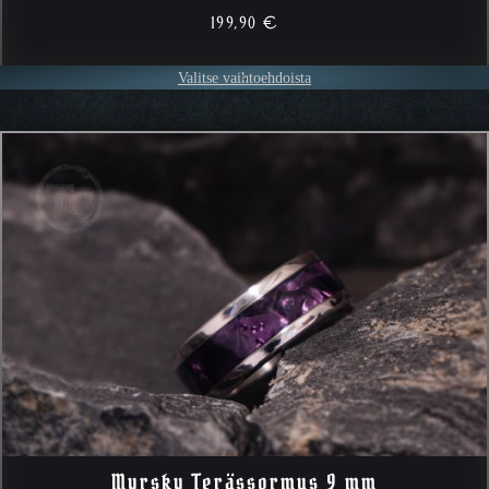
199,90
€
Valitse vaihtoehdoista
Myrsky Terässormus 9 mm