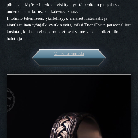
pihlajaan. Myös esimerkiksi viskitynnyristä irroitettu puupala saa
uuden elämän korusepän kätevissä käsissä.
Intohimo tekemiseen, yksilöllisyys, erilaiset materiaalit ja
ainutlaatuinen työnjälki ovatkin syitä, miksi TuoniCorun persoonalliset
kosinta-, kihla- ja vihkisormukset ovat viime vuosina olleet niin
haluttuja.
Valitse sormuksia