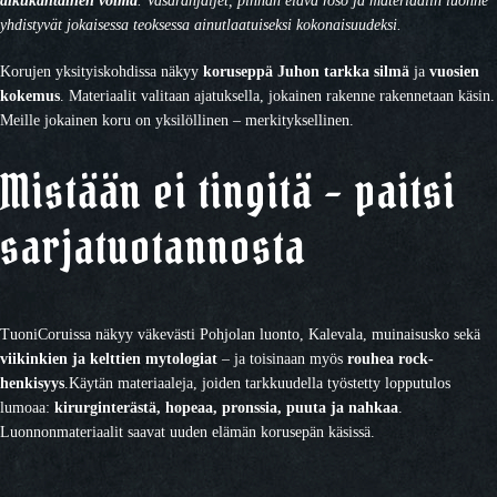
yhdistyvät jokaisessa teoksessa ainutlaatuiseksi kokonaisuudeksi.
Korujen yksityiskohdissa näkyy
koruseppä Juhon tarkka silmä
ja
vuosien
kokemus
. Materiaalit valitaan ajatuksella, jokainen rakenne rakennetaan käsin.
Meille jokainen koru on yksilöllinen – merkityksellinen.
Mistään ei tingitä – paitsi
sarjatuotannosta
TuoniCoruissa näkyy väkevästi Pohjolan luonto, Kalevala, muinaisusko sekä
viikinkien ja kelttien mytologiat
– ja toisinaan myös
rouhea rock-
henkisyys
.Käytän materiaaleja, joiden tarkkuudella työstetty lopputulos
lumoaa:
kirurginterästä, hopeaa, pronssia, puuta ja nahkaa
.
Luonnonmateriaalit saavat uuden elämän korusepän käsissä.