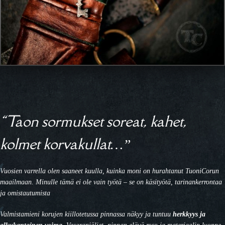
“Taon sormukset soreat, kahet,
kolmet korvakullat…”
Vuosien varrella olen saaneet kuulla, kuinka moni on hurahtanut TuoniCorun
maailmaan. Minulle tämä ei ole vain työtä – se on käsityötä, tarinankerrontaa
ja omistautumista
Valmistamieni korujen kiillotetussa pinnassa näkyy ja tuntuu
herkkyys ja
alkukantainen voima
. Vasaranjäljet, pinnan elävä roso ja materiaalin luonne