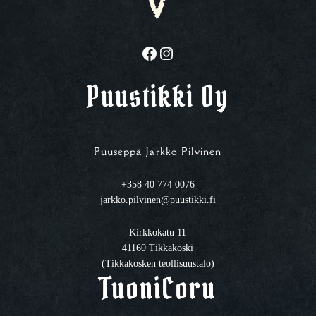
Facebook
Instagram
Puustikki Oy
Puuseppä Jarkko Pilvinen
+358 40 774 0076
jarkko.pilvinen@puustikki.fi
Kirkkokatu 11
41160 Tikkakoski
(Tikkakosken teollisuustalo)
TuoniCoru