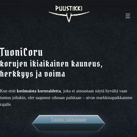
TuoniCoru
korujen ikiaikainen kauneus,
herkkyys ja voima
Kun etsit
kotimaista korutaidetta
, joka ei ainoastaan näytä hyvältä vaan
tuntuu joltakin, olet saapunut oikeaan paikkaan – aivan markkinapaikkamme
rajalle.
Tutustu valikoimaan