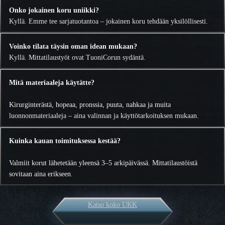
Onko jokainen koru uniikki?
Kyllä. Emme tee sarjatuotantoa – jokainen koru tehdään yksilöllisesti.
Voinko tilata täysin oman idean mukaan?
Kyllä. Mittatilaustyöt ovat TuoniCorun sydäntä.
Mitä materiaaleja käytätte?
Kirurginterästä, hopeaa, pronssia, puuta, nahkaa ja muita
luonnonmateriaaleja – aina valinnan ja käyttötarkoituksen mukaan.
Kuinka kauan toimituksessa kestää?
Valmiit korut lähetetään yleensä 3–5 arkipäivässä. Mittatilaustöistä
sovitaan aina erikseen.
Katso koko UKK