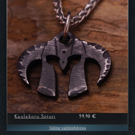
59,90
€
Kaulakoru Soturi
Valitse vaihtoehdoista