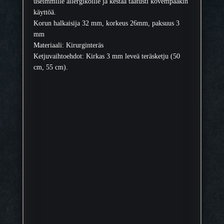
useimmille allergikoille ja kestää taatusti kovempaakin
käyttöä.
Korun halkaisija 32 mm, korkeus 26mm, paksuus 3
mm
Materiaali: Kirurginteräs
Ketjuvaihtoehdot: Kirkas 3 mm leveä teräsketju (50
cm, 55 cm).