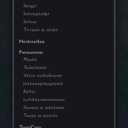
Sängyt
Sohvapöydät
Sohvat
Tv-tasot ja senkit
Henkivalkea
Pientuotteet
Maskit
Taikaliemet
Valco vaihtokuoret
Jääkaappimagneetit
Kellot
Lohikäärmeenmunat
Sisustus ja sekalaiset
Tuopit ja tarjoilu
TuoniCoru