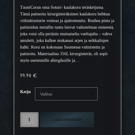
TuoniCorun oma Soturi- kaulakoru teräsketjussa.
Tämä patinoitu kirurginteräksinen kaulakoru hehkuu
viikinkisoturin voimaa ja ajattomuutta. Rouhea pinta ja
patinoidun metallin tuntu luovat vaikutelman esineestä,
joka voisi olla peräisin muinaiselta vaeltajalta – vahva
amuletti, joka kulkee mukanasi arjen ja seikkailujen
halki. Koru on kokonaan Suomessa valmistettu ja
patinoitu. Materiaalina 316L kirurginteräs, eli sopii
myös useimmille allergikoille ja…
59,90
€
Ketju
K
Lisää ostoskoriin
a
u
l