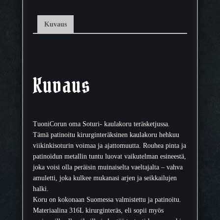
a
k
Kuvaus
o
r
u
S
o
Kuvaus
t
u
r
i
TuoniCorun oma Soturi- kaulakoru teräsketjussa.
m
Tämä patinoitu kirurginteräksinen kaulakoru hehkuu
ä
viikinkisoturin voimaa ja ajattomuutta. Rouhea pinta ja
ä
patinoidun metallin tuntu luovat vaikutelman esineestä,
r
joka voisi olla peräisin muinaiselta vaeltajalta – vahva
ä
amuletti, joka kulkee mukanasi arjen ja seikkailujen
halki.
Koru on kokonaan Suomessa valmistettu ja patinoitu.
Materiaalina 316L kirurginteräs, eli sopii myös