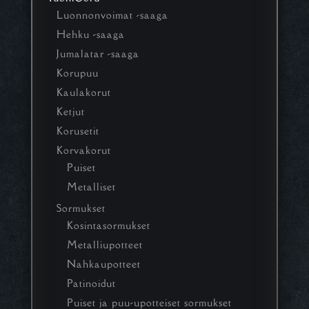
Luonnonvoimat -saaga
Hehku -saaga
Jumalatar -saaga
Korupuu
Kaulakorut
Ketjut
Korusetit
Korvakorut
Puiset
Metalliset
Sormukset
Kosintasormukset
Metalliupotteet
Nahkaupotteet
Patinoidut
Puiset ja puu-upotteiset sormukset