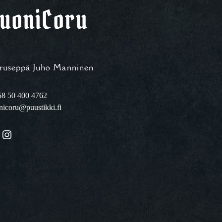
uoniCoru
ruseppä Juho Manninen
8 50 400 4762
nicoru@puustikki.fi
Instagram