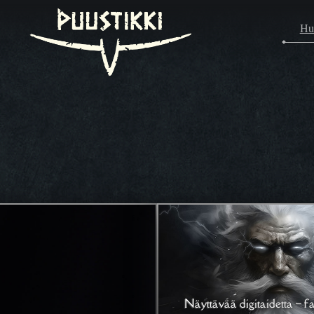
Hu
Näyttävää digitaidetta – fa