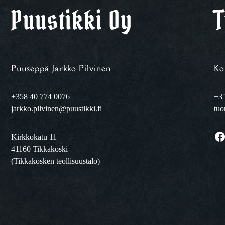
Puustikki Oy
T
Puuseppä Jarkko Pilvinen
Ko
+358 40 774 0076
+35
jarkko.pilvinen@puustikki.fi
tuo
Facebook
Kirkkokatu 11
41160 Tikkakoski
(Tikkakosken teollisuustalo)