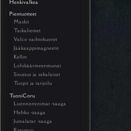
Henkivalkea
Pientuotteet
Maskit
Taikaliemet
Valco vaihtokuoret
Jääkaappimagneetit
Kellot
Lohikäärmeenmunat
Sisustus ja sekalaiset
Tuopit ja tarjoilu
TuoniCoru
Luonnonvoimat -saaga
Hehku -saaga
Jumalatar -saaga
Korupuu