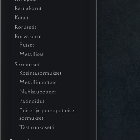
Kaulakorut
Ketjut
Korusetit
Korvakorut
Puiset
Metalliset
Sormukset
Kosintasormukset
Metalliupotteet
Nahkaupotteet
Patinoidut
Puiset ja puu-upotteiset
sormukset
Testirunkosetti