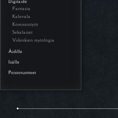
Digitaide
Fantasia
Kalevala
Komissiotyöt
Sekalaiset
Viikinkien mytologia
Äidille
Isälle
Poistotuotteet