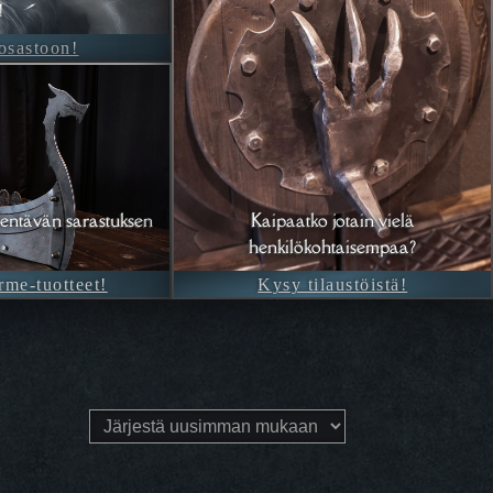
!
-osastoon!
entävän sarastuksen
Kaipaatko jotain vielä
henkilökohtaisempaa?
rme-tuotteet!
Kysy tilaustöistä!