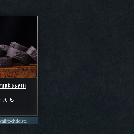
runkosetti
9,90
€
 vaihtoehdoista