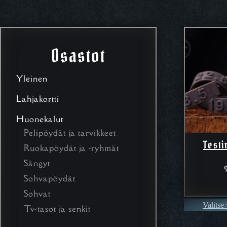
Osastot
Yleinen
Lahjakortti
Huonekalut
Pelipöydät ja tarvikkeet
Testi
Ruokapöydät ja -ryhmät
Sängyt
Sohvapöydät
Sohvat
Valitse
Tv-tasot ja senkit