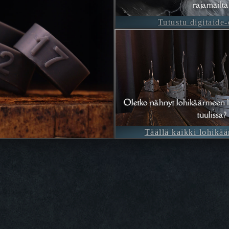
rajamailta
Tutustu digitaide
Oletko nähnyt lohikäärmeen l
tuulissa?
Täällä kaikki lohikää