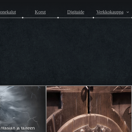
onekalut
Korut
Digitaide
Verkkokauppa
ntasian ja taiteen