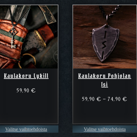
Kaulakoru Lykill
Kaulakoru Pohjolan
Isi
59,90
€
Hin
59,90
€
–
74,90
€
59,
a:
–
74,
Valitse vaihtoehdoista
Valitse vaihtoehdoista