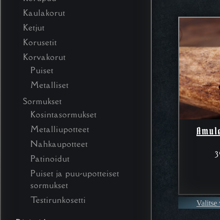
Kaulakorut
Ketjut
Korusetit
Korvakorut
Puiset
Metalliset
Sormukset
Kosintasormukset
Metalliupotteet
Amule
Nahkaupotteet
3
Patinoidut
Puiset ja puu-upotteiset
sormukset
Testirunkosetti
Valitse