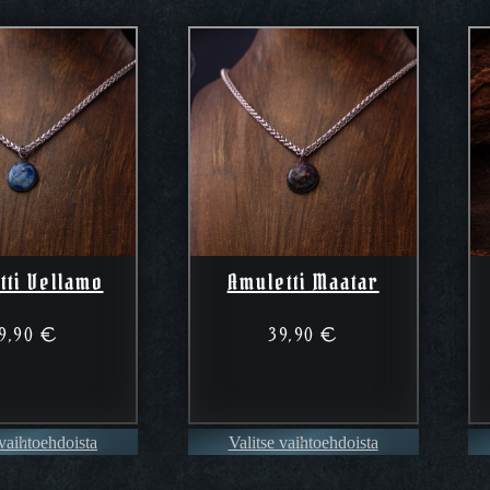
tti Vellamo
Amuletti Maatar
9,90
€
39,90
€
 vaihtoehdoista
Valitse vaihtoehdoista