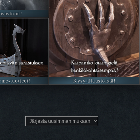
!
-osastoon!
entävän sarastuksen
Kaipaatko jotain vielä
henkilökohtaisempaa?
rme-tuotteet!
Kysy tilaustöistä!