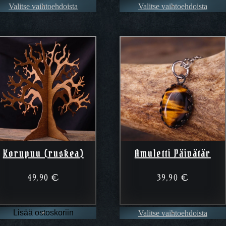
Valitse vaihtoehdoista
Valitse vaihtoehdoista
104
Korupuu (ruskea)
Amuletti Päivätär
49,90
€
39,90
€
Valitse vaihtoehdoista
Lisää ostoskoriin