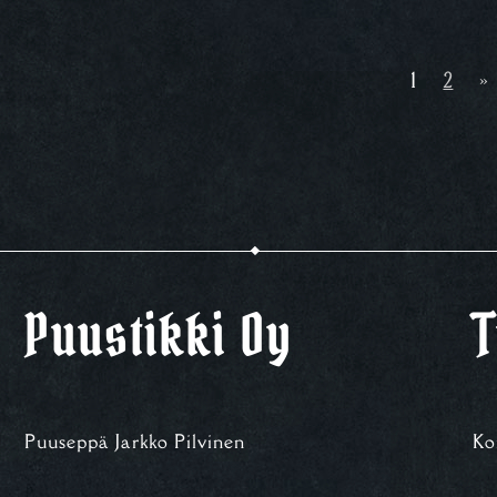
1
2
»
Puustikki Oy
T
Puuseppä Jarkko Pilvinen
Ko