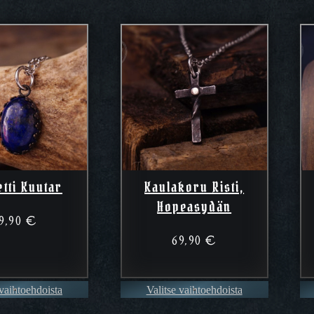
tti Kuutar
Kaulakoru Risti,
Hopeasydän
9,90
€
69,90
€
 vaihtoehdoista
Valitse vaihtoehdoista