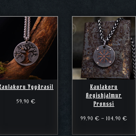
Kaulakoru Yggdrasil
Kaulakoru
Aegishjalmur
59,90
€
Pronssi
Hin
99,90
€
–
104,90
€
99,
–