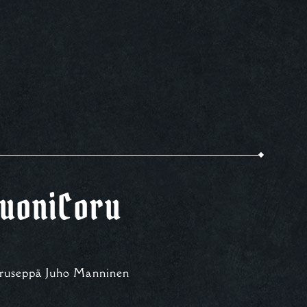
uoniCoru
ruseppä Juho Manninen