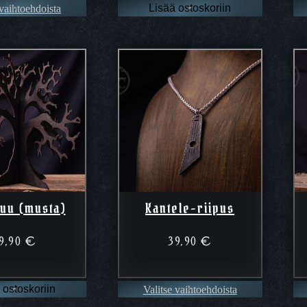
 vaihtoehdoista
Lisää ostoskoriin
uu (musta)
Kantele-riipus
9,90
€
39,90
€
Valitse vaihtoehdoista
 ostoskoriin