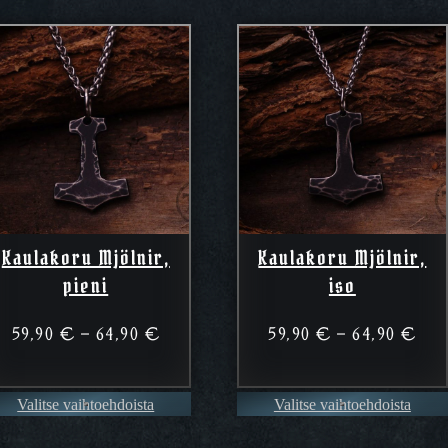
Kaulakoru Mjölnir,
Kaulakoru Mjölnir,
pieni
iso
Hintaluokka:
Hin
59,90
€
–
64,90
€
59,90
€
–
64,90
€
59,90 €
59,
–
–
Valitse vaihtoehdoista
64,90 €
Valitse vaihtoehdoista
64,