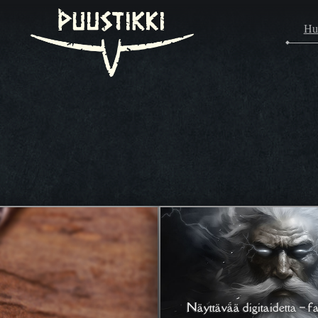
Hu
Näyttävää digitaidetta – fa