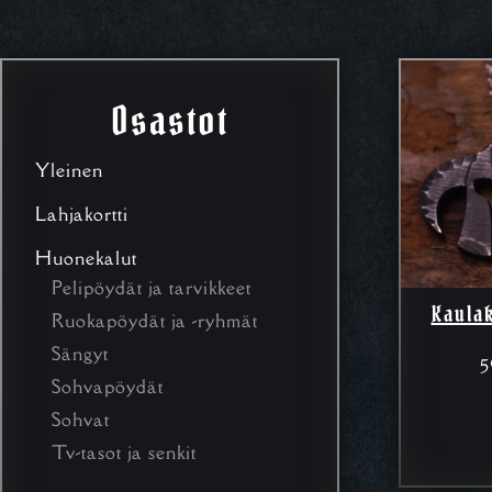
Osastot
Yleinen
Lahjakortti
Huonekalut
Pelipöydät ja tarvikkeet
Kaula
Ruokapöydät ja -ryhmät
Sängyt
5
Sohvapöydät
Sohvat
Tv-tasot ja senkit