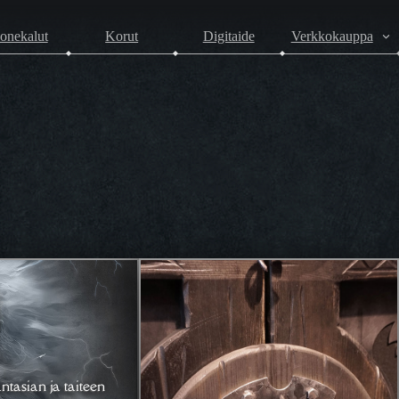
onekalut
Korut
Digitaide
Verkkokauppa
ntasian ja taiteen