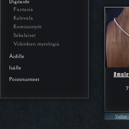
Digitaide
Fantasia
Kalevala
Komissiotyöt
Sekalaiset
Viikinkien mytologia
Äidille
Isälle
Amule
Poistotuotteet
3
Valitse