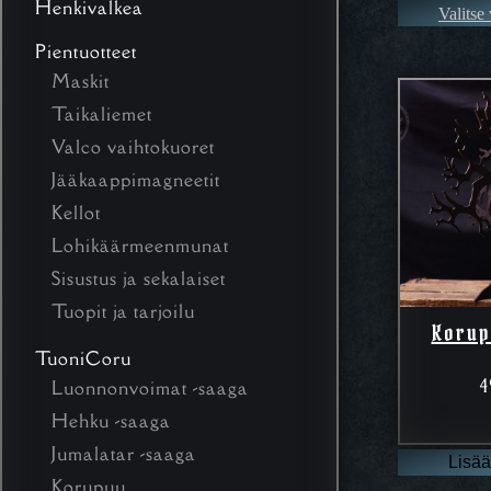
Henkivalkea
Valitse
Pientuotteet
Maskit
Taikaliemet
Valco vaihtokuoret
Jääkaappimagneetit
Kellot
Lohikäärmeenmunat
Sisustus ja sekalaiset
Tuopit ja tarjoilu
Korup
TuoniCoru
4
Luonnonvoimat -saaga
Hehku -saaga
Jumalatar -saaga
Lisää
Korupuu