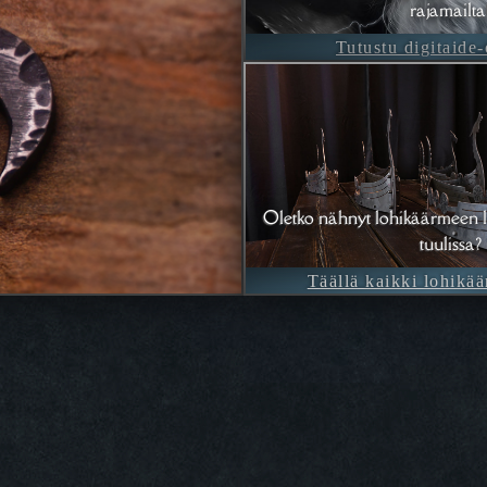
rajamailta
Tutustu digitaide
Oletko nähnyt lohikäärmeen l
tuulissa?
Täällä kaikki lohikää