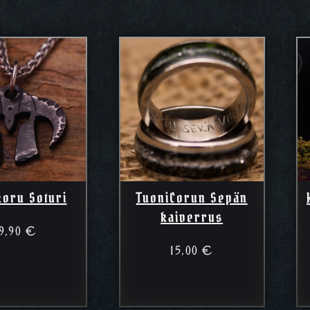
koru Soturi
TuoniCorun Sepän
kaiverrus
9,90
€
15,00
€