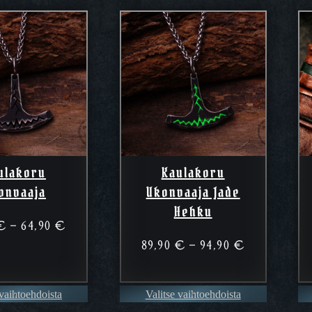
ulakoru
Kaulakoru
onvaaja
Ukonvaaja Jade
Hehku
Hintaluokka:
€
–
64,90
€
59,90 €
Hintaluokk
89,90
€
–
94,90
€
–
89,90 €
64,90 €
–
 vaihtoehdoista
Valitse vaihtoehdoista
94,90 €