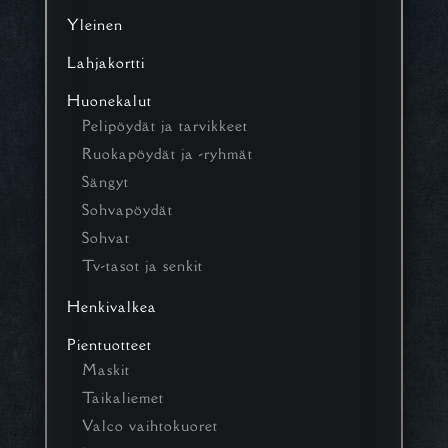
Yleinen
Lahjakortti
Huonekalut
Pelipöydät ja tarvikkeet
Ruokapöydät ja -ryhmät
Sängyt
Sohvapöydät
Sohvat
Tv-tasot ja senkit
Henkivalkea
Pientuotteet
Maskit
Taikaliemet
Valco vaihtokuoret