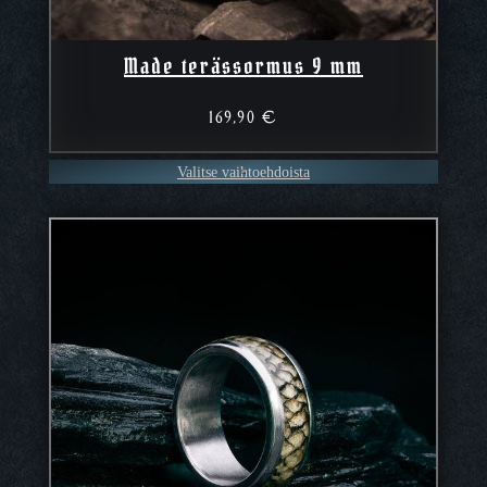
Made terässormus 9 mm
169,90
€
Valitse vaihtoehdoista