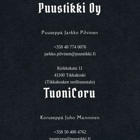
Puustikki Oy
Puuseppä Jarkko Pilvinen
+358 40 774 0076
jarkko.pilvinen@puustikki.fi
Kirkkokatu 11
41160 Tikkakoski
(Tikkakosken teollisuustalo)
TuoniCoru
Koruseppä Juho Manninen
+358 50 400 4762
tuonicoru@puustikki.fi