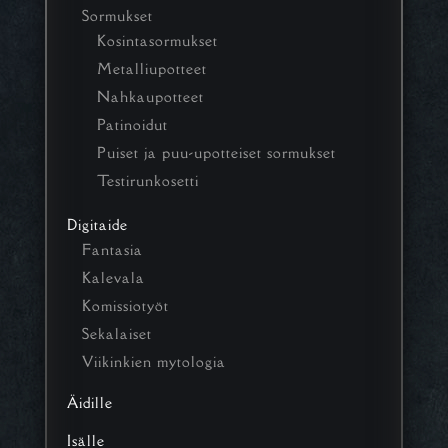
Sormukset
Kosintasormukset
Metalliupotteet
Nahkaupotteet
Patinoidut
Puiset ja puu-upotteiset sormukset
Testirunkosetti
Digitaide
Fantasia
Kalevala
Komissiotyöt
Sekalaiset
Viikinkien mytologia
Äidille
Isälle