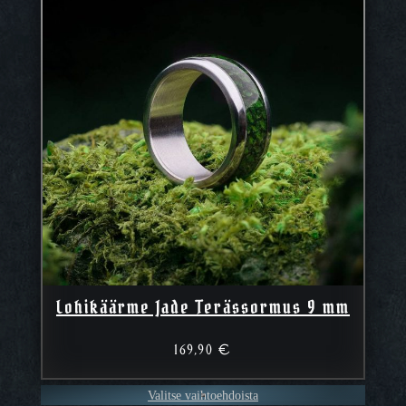
Lohikäärme Jade Terässormus 9 mm
169,90
€
Valitse vaihtoehdoista