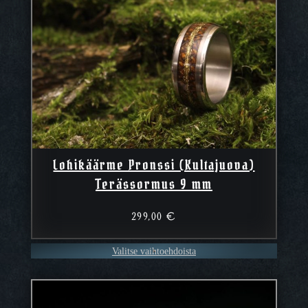
Lohikäärme Pronssi (Kultajuova)
Terässormus 9 mm
299,00
€
Valitse vaihtoehdoista