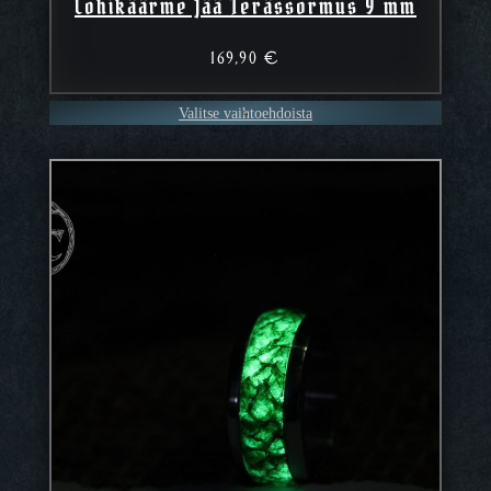
Lohikäärme Jää Terässormus 9 mm
169,90
€
Valitse vaihtoehdoista