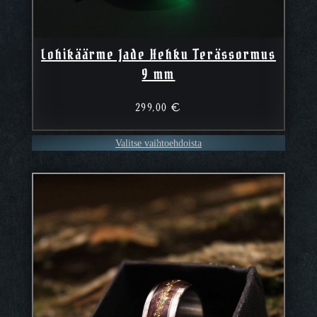
Lohikäärme Jade Hehku Terässormus
9 mm
299,00
€
Valitse vaihtoehdoista