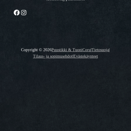
Facebook
Instagram
Copyright ©
2026
Puustikki & TuoniCoru
|
Tietosuoja
|
Tilaus- ja sopimusehdot
|
Evästekäynteet