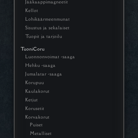
Jääkaappimagneetit
Kellot
Lohikäärmeenmunat
Sisustus ja sekalaiset
Tuopit ja tarjoilu
TuoniCoru
Luonnonvoimat -saaga
Hehku -saaga
Jumalatar -saaga
Korupuu
Kaulakorut
Ketjut
Korusetit
Korvakorut
Puiset
Metalliset