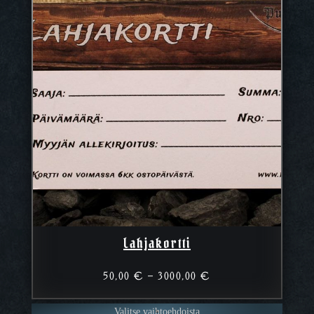
Lahjakortti
Hintaluokka:
50,00
€
–
3000,00
€
50,00 €
–
Valitse vaihtoehdoista