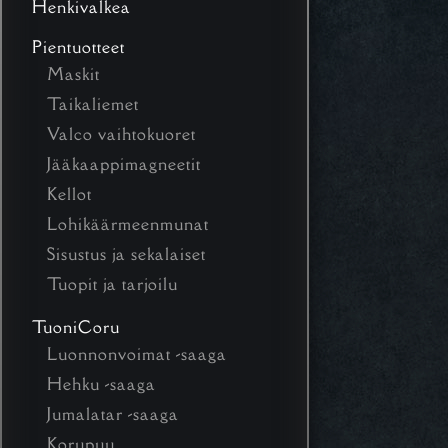
Henkivalkea
Pientuotteet
Maskit
Taikaliemet
Valco vaihtokuoret
Jääkaappimagneetit
Kellot
Lohikäärmeenmunat
Sisustus ja sekalaiset
Tuopit ja tarjoilu
TuoniCoru
Luonnonvoimat -saaga
Hehku -saaga
Jumalatar -saaga
Korupuu