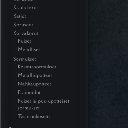
Kaulakorut
Ketjut
Korusetit
Korvakorut
Puiset
Metalliset
Sormukset
Kosintasormukset
Metalliupotteet
Nahkaupotteet
Patinoidut
Puiset ja puu-upotteiset
sormukset
Testirunkosetti