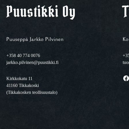
Puustikki Oy
T
Puuseppä Jarkko Pilvinen
Ko
+358 40 774 0076
+35
jarkko.pilvinen@puustikki.fi
tuo
Facebook
Kirkkokatu 11
41160 Tikkakoski
(Tikkakosken teollisuustalo)