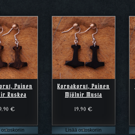
orut, Puinen
Korvakorut, Puinen
nir Ruskea
Mjölnir Musta
9,90
€
19,90
€
 ostoskoriin
Lisää ostoskoriin