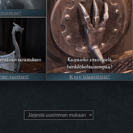
!
-osastoon!
entävän sarastuksen
Kaipaatko jotain vielä
henkilökohtaisempaa?
rme-tuotteet!
Kysy tilaustöistä!