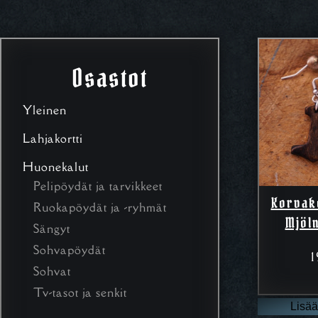
Osastot
Yleinen
Lahjakortti
Huonekalut
Pelipöydät ja tarvikkeet
Korvak
Ruokapöydät ja -ryhmät
Mjöl
Sängyt
Sohvapöydät
1
Sohvat
Tv-tasot ja senkit
Lisää