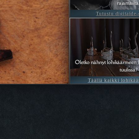
rajamailta
Tutustu digitaide
Oletko nähnyt lohikäärmeen l
tuulissa?
Täällä kaikki lohikää