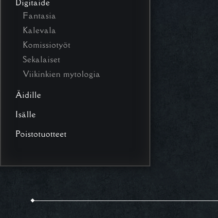
Digitaide
Fantasia
Kalevala
Komissiotyöt
Sekalaiset
Viikinkien mytologia
Äidille
Isälle
Poistotuotteet