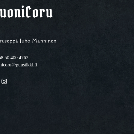
uoniCoru
ruseppä Juho Manninen
8 50 400 4762
nicoru@puustikki.fi
Instagram