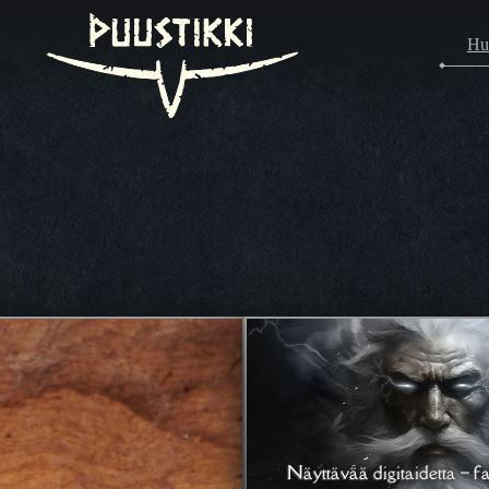
Hu
Näyttävää digitaidetta – fa