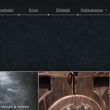
onekalut
Korut
Digitaide
Verkkokauppa
ntasian ja taiteen