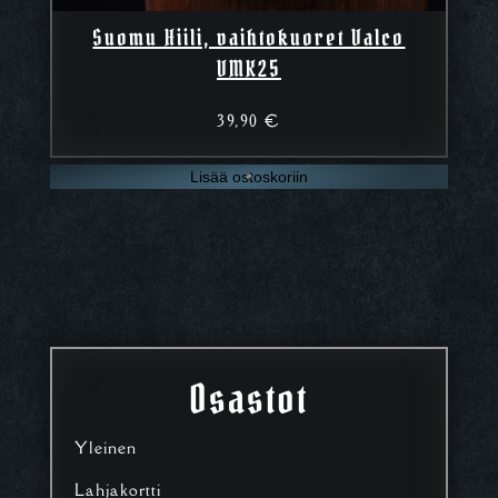
Suomu Hiili, vaihtokuoret Valco
VMK25
39,90
€
Lisää ostoskoriin
Osastot
Yleinen
Lahjakortti