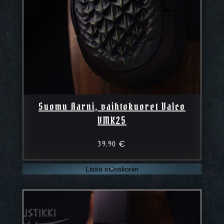
Suomu Aarni, vaihtokuoret Valco
VMK25
39,90
€
Lisää ostoskoriin