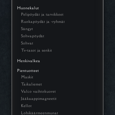
Huonekalut
Pelipöydät ja tarvikkeet
Ruokapöydät ja -ryhmät
Sängyt
Sohvapöydät
Sohvat
Tv-tasot ja senkit
Henkivalkea
Pientuotteet
Maskit
Taikaliemet
Valco vaihtokuoret
Jääkaappimagneetit
Kellot
Lohikäärmeenmunat