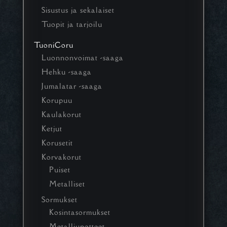
Sisustus ja sekalaiset
Tuopit ja tarjoilu
TuoniCoru
Luonnonvoimat -saaga
Hehku -saaga
Jumalatar -saaga
Korupuu
Kaulakorut
Ketjut
Korusetit
Korvakorut
Puiset
Metalliset
Sormukset
Kosintasormukset
Metalliupotteet