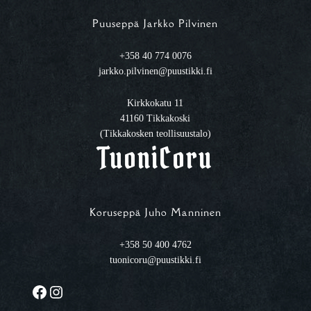
Puuseppä Jarkko Pilvinen
+358 40 774 0076
jarkko.pilvinen@puustikki.fi
Kirkkokatu 11
41160 Tikkakoski
(Tikkakosken teollisuustalo)
TuoniCoru
Koruseppä Juho Manninen
+358 50 400 4762
tuonicoru@puustikki.fi
Facebook
Instagram