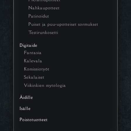
Nahkaupotteet
Patinoidut
Puiset ja puu-upotteiset sormukset
Testirunkosetti
Digitaide
Fantasia
Kalevala
Komissiotyöt
Sekalaiset
Viikinkien mytologia
Äidille
Isälle
Poistotuotteet