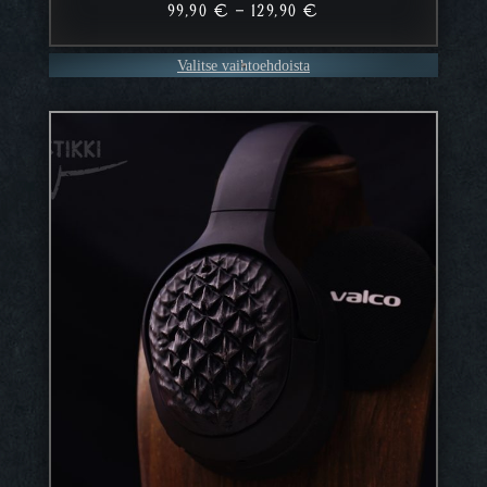
Hintaluokka:
99,90
€
–
129,90
€
99,90 €
–
Valitse vaihtoehdoista
129,90 €