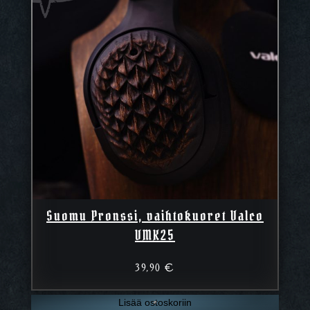
Suomu Pronssi, vaihtokuoret Valco
VMK25
39,90
€
Lisää ostoskoriin