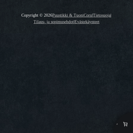
Copyright ©
2026
Puustikki & TuoniCoru
|
Tietosuoja
|
Tilaus- ja sopimusehdot
|
Evästekäynteet