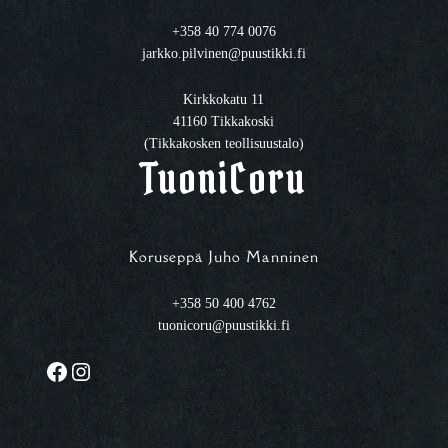
+358 40 774 0076
jarkko.pilvinen@puustikki.fi
Kirkkokatu 11
41160 Tikkakoski
(Tikkakosken teollisuustalo)
TuoniCoru
Koruseppä Juho Manninen
+358 50 400 4762
tuonicoru@puustikki.fi
Facebook
Instagram