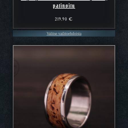
patinoitu
219,90
€
Valitse vaihtoehdoista