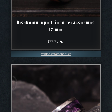
Visakoivu-upotteinen terässormus
12 mm
199,90
€
Valitse vaihtoehdoista