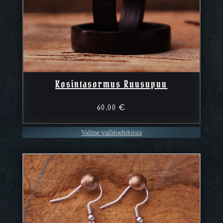
Kosintasormus Ruusupuu
60,00
€
Valitse vaihtoehdoista