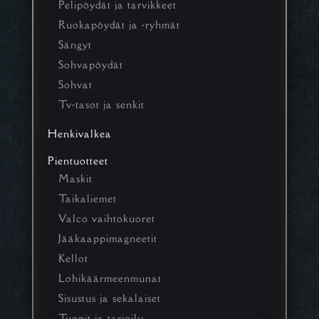
Pelipöydät ja tarvikkeet
Ruokapöydät ja -ryhmät
Sängyt
Sohvapöydät
Sohvat
Tv-tasot ja senkit
Henkivalkea
Pientuotteet
Maskit
Taikaliemet
Valco vaihtokuoret
Jääkaappimagneetit
Kellot
Lohikäärmeenmunat
Sisustus ja sekalaiset
Tuopit ja tarjoilu