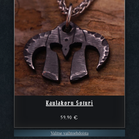
Kaulakoru Soturi
59,90
€
Valitse vaihtoehdoista