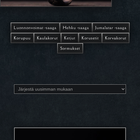
Luonnonvoimat -saaga
Hehku -saaga
Jumalatar -saaga
Korupuu
Kaulakorut
Ketjut
Korusetit
Korvakorut
Sormukset