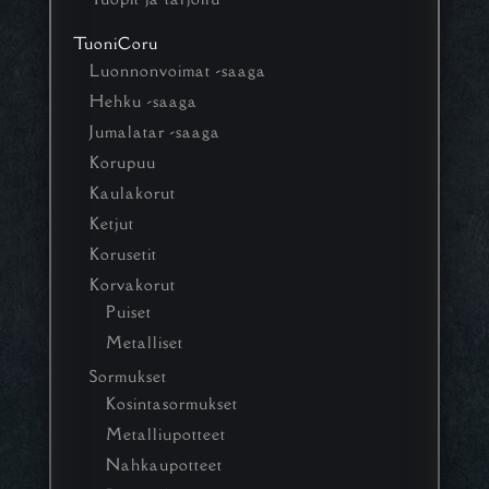
TuoniCoru
Luonnonvoimat -saaga
Hehku -saaga
Jumalatar -saaga
Korupuu
Kaulakorut
Ketjut
Korusetit
Korvakorut
Puiset
Metalliset
Sormukset
Kosintasormukset
Metalliupotteet
Nahkaupotteet