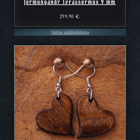
Jörmungandr Terässormus 9 mm
299,90
€
Valitse vaihtoehdoista