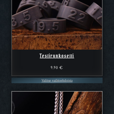
Testirunkosetti
9,90
€
Valitse vaihtoehdoista