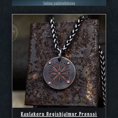
Valitse vaihtoehdoista
Kaulakoru Aegishjalmur Pronssi