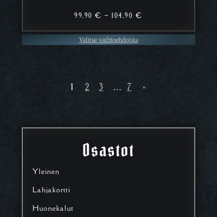
Hintaluokka:
99,90
€
–
104,90
€
99,90 €
–
Valitse vaihtoehdoista
104,90 €
1
2
3
…
7
»
Osastot
Yleinen
Lahjakortti
Huonekalut