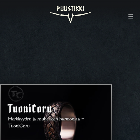
TuoniCoru
Herkkyyden ja rouheuden harmoniaa –
TuoniCoru