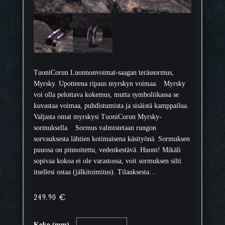
TuoniCorun Luonnonvoimat-saagan terässormus,
Myrsky. Upotteena ripaus myrskyn voimaa. Myrsky
voi olla pelottava kokemus, mutta symboliikassa se
kuvastaa voimaa, puhdistumista ja sisäistä kamppailua.
Valjasta omat myrskysi TuoniCorun Myrsky-
sormuksella. Sormus valmistetaan rungon
sorvauksesta lähtien kotimaisena käsityönä. Sormuksen
puuosa on pinnoitettu, vedenkestävä. Huom! Mikäli
sopivaa kokoa ei ole varastossa, voit sormuksen silti
itsellesi ostaa (jälkitoimitus). Tilauksesta…
249,90
€
Koko (mm)