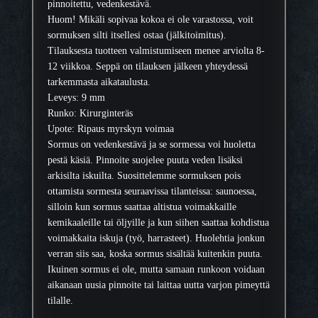
pinnoitettu, vedenkestävä.
Huom! Mikäli sopivaa kokoa ei ole varastossa, voit
sormuksen silti itsellesi ostaa (jälkitoimitus).
Tilauksesta tuotteen valmistumiseen menee arviolta 8-
12 viikkoa. Seppä on tilauksen jälkeen yhteydessä
tarkemmasta aikataulusta.
Leveys: 9 mm
Runko: Kirurginteräs
Upote: Ripaus myrskyn voimaa
Sormus on vedenkestävä ja se sormessa voi huoletta
pestä käsiä. Pinnoite suojelee puuta veden lisäksi
arkisilta iskuilta. Suosittelemme sormuksen pois
ottamista sormesta seuraavissa tilanteissa: saunoessa,
silloin kun sormus saattaa altistua voimakkaille
kemikaaleille tai öljyille ja kun siihen saattaa kohdistua
voimakkaita iskuja (työ, harrasteet). Huolehtia jonkun
verran siis saa, koska sormus sisältää kuitenkin puuta.
Ikuinen sormus ei ole, mutta samaan runkoon voidaan
aikanaan uusia pinnoite tai laittaa uutta varjon pimeyttä
tilalle.