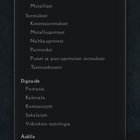
Metalliset
Sormukset
Kosintasormukset
Metalliupotteet
Nahkaupotteet
Patinoidut
Puiset ja puu-upotteiset sormukset
Testirunkosetti
Digitaide
Fantasia
Kalevala
Komissiotyöt
Sekalaiset
Viikinkien mytologia
Äidille