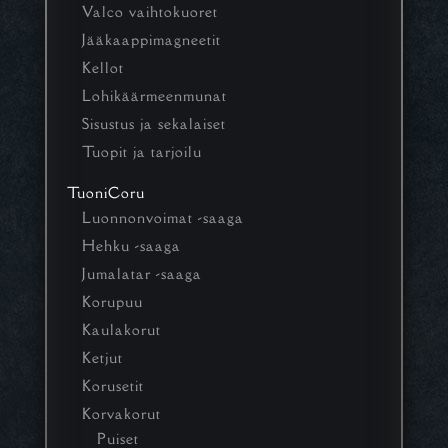
Valco vaihtokuoret
Jääkaappimagneetit
Kellot
Lohikäärmeenmunat
Sisustus ja sekalaiset
Tuopit ja tarjoilu
TuoniCoru
Luonnonvoimat -saaga
Hehku -saaga
Jumalatar -saaga
Korupuu
Kaulakorut
Ketjut
Korusetit
Korvakorut
Puiset