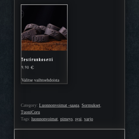
Testirunkosetti
9,90
€
Tällä
Valitse vaihtoehdoista
tuotteella
on
useampi
muunnelma.
Category:
Luonnonvoimat -saaga
, 
Sormukset
, 
Voit
TuoniCoru
tehdä
Tags:
luonnonvoimat
, 
pimeys
, 
sysi
, 
varjo
valinnat
tuotteen
sivulla.