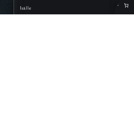
Isälle
Poistotuotteet
Sinua saattaisi
kiinnostaa myös nämä