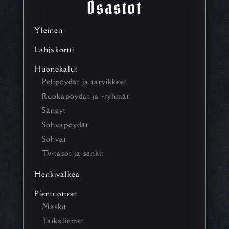
Osastot
Yleinen
Lahjakortti
Huonekalut
Pelipöydät ja tarvikkeet
Ruokapöydät ja -ryhmät
Sängyt
Sohvapöydät
Sohvat
Tv-tasot ja senkit
Henkivalkea
Pientuotteet
Maskit
Taikaliemet