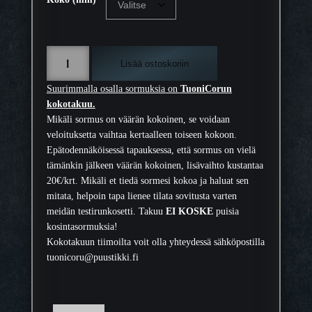
M
Lisää ostoskoriin
y
r
Suurimmalla osalla sormuksia on
TuoniCorun
s
kokotakuu.
k
Mikäli sormus on väärän kokoinen, se voidaan
y
veloituksetta vaihtaa kertaalleen toiseen kokoon.
T
Epätodennäköisessä tapauksessa, että sormus on vielä
e
tämänkin jälkeen väärän kokoinen, lisävaihto kustantaa
r
20€/krt. Mikäli et tiedä sormesi kokoa ja haluat sen
ä
mitata, helpoin tapa lienee tilata sovitusta varten
s
meidän testirunkosetti. Takuu
EI KOSKE
puisia
s
kosintasormuksia!
o
Kokotakuun tiimoilta voit olla yhteydessä sähköpostilla
r
tuonicoru@puustikki.fi
m
u
s