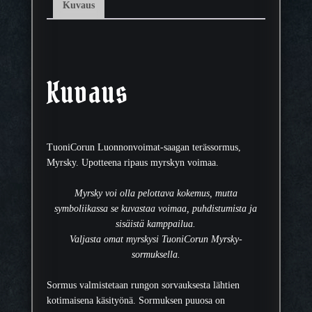
9
Kuvaus
m
m
m
ä
ä
Kuvaus
r
ä
TuoniCorun Luonnonvoimat-saagan terässormus,
Myrsky. Upotteena ripaus myrskyn voimaa.
Myrsky voi olla pelottava kokemus, mutta
symboliikassa se kuvastaa voimaa, puhdistumista ja
sisäistä kamppailua.
Valjasta omat myrskysi TuoniCorun Myrsky-
sormuksella.
Sormus valmistetaan rungon sorvauksesta lähtien
kotimaisena käsityönä. Sormuksen puuosa on