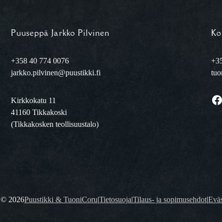
Puuseppä Jarkko Pilvinen
Ko
+358 40 774 0076
+35
jarkko.pilvinen@puustikki.fi
tuo
Facebook
Kirkkokatu 11
41160 Tikkakoski
(Tikkakosken teollisuustalo)
t ©
2026
Puustikki & TuoniCoru
|
Tietosuoja
|
Tilaus- ja sopimusehdot
|
Eväs