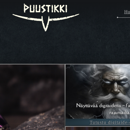
Hu
Näyttävää digitaidetta – fa
rajamailta
Tutustu digitaide