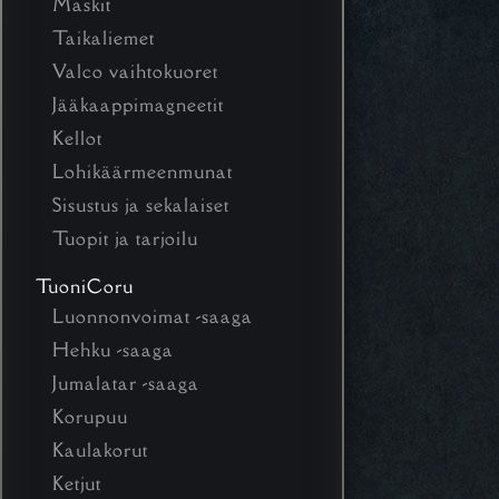
Maskit
Taikaliemet
Valco vaihtokuoret
Jääkaappimagneetit
Kellot
Lohikäärmeenmunat
Sisustus ja sekalaiset
Tuopit ja tarjoilu
TuoniCoru
Luonnonvoimat -saaga
Hehku -saaga
Jumalatar -saaga
Korupuu
Kaulakorut
Ketjut