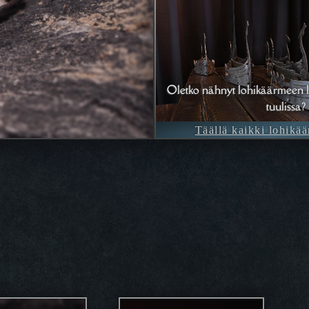
Oletko nähnyt lohikäärmeen l
tuulissa?
Täällä kaikki lohikää