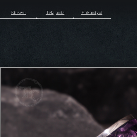
Etusivu
Tekijöistä
Erikoistyöt