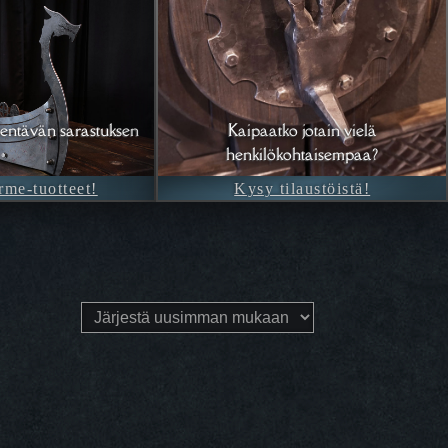
entävän sarastuksen
Kaipaatko jotain vielä
henkilökohtaisempaa?
rme-tuotteet!
Kysy tilaustöistä!