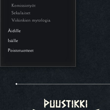
Komissiotyöt
Sekalaiset
Viikinkien mytologia
Äidille
Isälle
Poistotuotteet