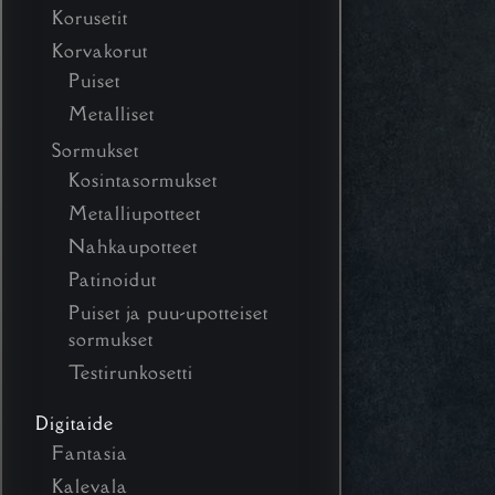
Korusetit
Korvakorut
Puiset
Metalliset
Sormukset
Kosintasormukset
Metalliupotteet
Nahkaupotteet
Patinoidut
Puiset ja puu-upotteiset
sormukset
Testirunkosetti
Digitaide
Fantasia
Kalevala