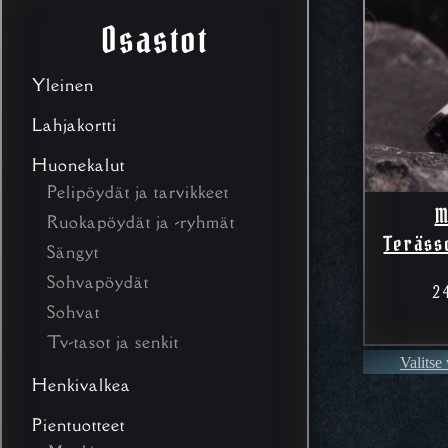
Osastot
Yleinen
Lahjakortti
Huonekalut
Pelipöydät ja tarvikkeet
M
Ruokapöydät ja -ryhmät
Teräss
Sängyt
Sohvapöydät
2
Sohvat
Tv-tasot ja senkit
Valitse
Henkivalkea
Pientuotteet