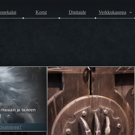
onekalut
Korut
Digitaide
Verkkokauppa
ntasian ja taiteen
!
-osastoon!