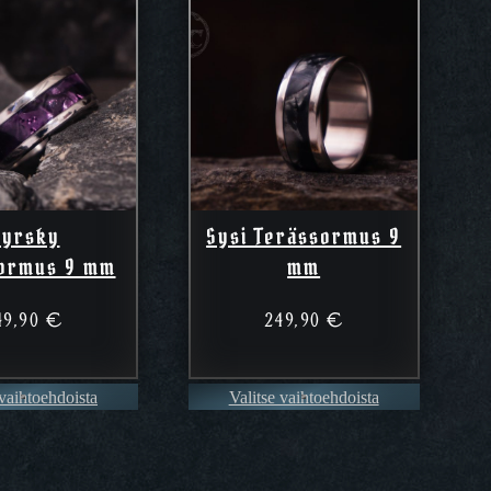
yrsky
Sysi Terässormus 9
ormus 9 mm
mm
49,90
€
249,90
€
 vaihtoehdoista
Valitse vaihtoehdoista