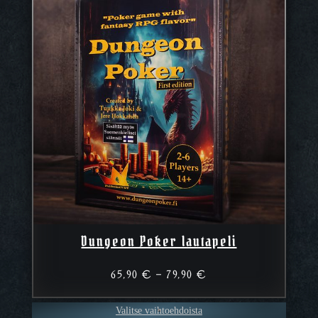
Dungeon Poker lautapeli
Hintaluokka:
65,90
€
–
79,90
€
65,90 €
–
Valitse vaihtoehdoista