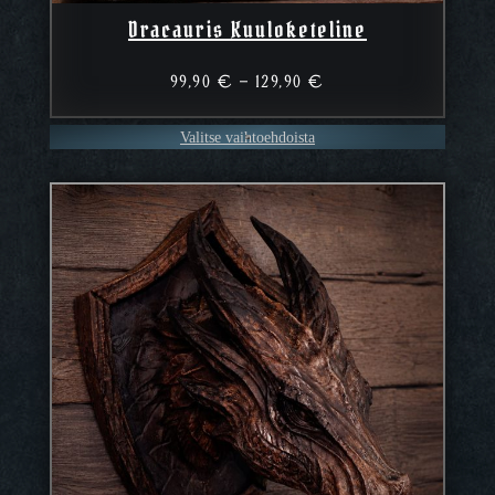
Dracauris Kuuloketeline
Hintaluokka:
99,90
€
–
129,90
€
99,90 €
–
Valitse vaihtoehdoista
129,90 €