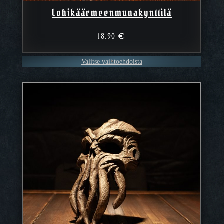
Lohikäärmeenmunakynttilä
18,90
€
Valitse vaihtoehdoista