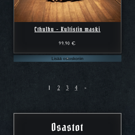
Cthulhu – Kultistin maski
99,90
€
Lisää ostoskoriin
1
2
3
4
»
Osastot