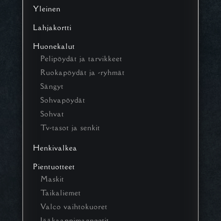
Yleinen
Lahjakortti
Huonekalut
Pelipöydät ja tarvikkeet
Ruokapöydät ja -ryhmät
Sängyt
Sohvapöydät
Sohvat
Tv-tasot ja senkit
Henkivalkea
Pientuotteet
Maskit
Taikaliemet
Valco vaihtokuoret
Jääkaappimagneetit