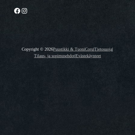
Facebook
Instagram
Copyright ©
2026
Puustikki & TuoniCoru
|
Tietosuoja
|
Tilaus- ja sopimusehdot
|
Evästekäynteet