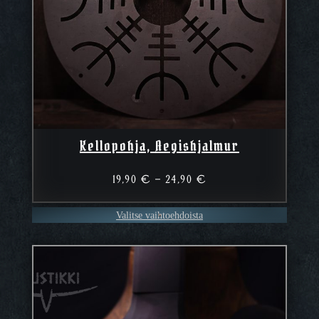
Kellopohja, Aegishjalmur
Hintaluokka:
19,90
€
–
24,90
€
19,90 €
–
Valitse vaihtoehdoista
24,90 €