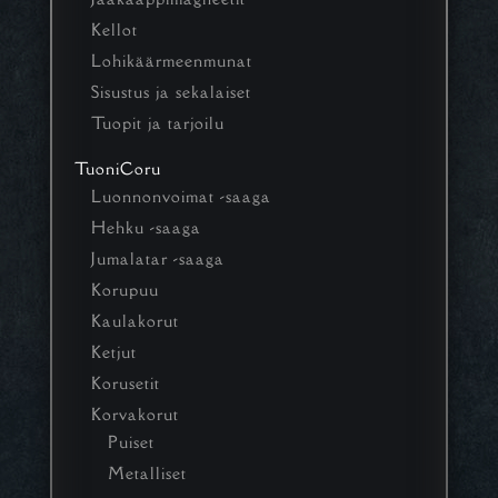
Kellot
Lohikäärmeenmunat
Sisustus ja sekalaiset
Tuopit ja tarjoilu
TuoniCoru
Luonnonvoimat -saaga
Hehku -saaga
Jumalatar -saaga
Korupuu
Kaulakorut
Ketjut
Korusetit
Korvakorut
Puiset
Metalliset