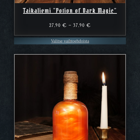
Taikaliemi ”Potion of Dark Magic”
Hintaluokka:
27,90
€
–
37,90
€
27,90 €
–
Valitse vaihtoehdoista
37,90 €