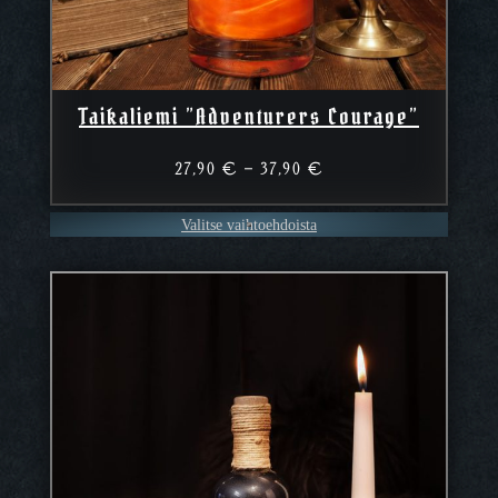
Taikaliemi ”Adventurers Courage”
Hintaluokka:
27,90
€
–
37,90
€
27,90 €
–
Valitse vaihtoehdoista
37,90 €