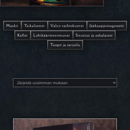
Maskit
Taikaliemet
Valco vaihtokuoret
Jääkaappimagneetit
Kellot
Lohikäärmeenmunat
Sisustus ja sekalaiset
Tuopit ja tarjoilu