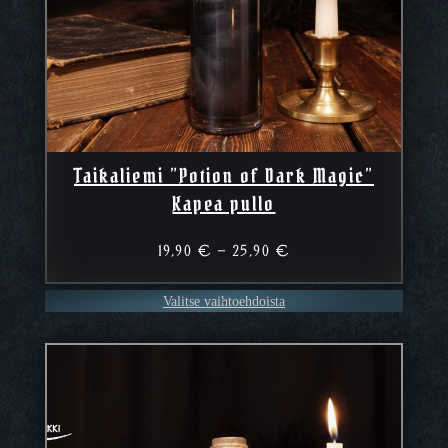
Taikaliemi ”Potion of Dark Magic”
Kapea pullo
Hintaluokka:
19,90
€
–
25,90
€
19,90 €
–
Valitse vaihtoehdoista
25,90 €