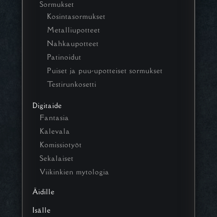
Sormukset
Kosintasormukset
Metalliupotteet
Nahkaupotteet
Patinoidut
Puiset ja puu-upotteiset sormukset
Testirunkosetti
Digitaide
Fantasia
Kalevala
Komissiotyöt
Sekalaiset
Viikinkien mytologia
Äidille
Isälle