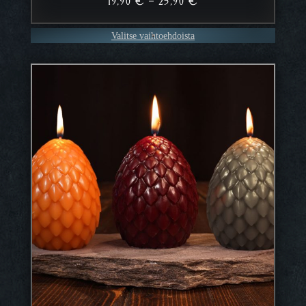
Hintaluokka:
19,90
€
–
25,90
€
19,90 €
–
Valitse vaihtoehdoista
25,90 €