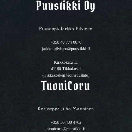
Puustikki Oy
Puuseppä Jarkko Pilvinen
+358 40 774 0076
jarkko.pilvinen@puustikki.fi
Kirkkokatu 11
41160 Tikkakoski
(Tikkakosken teollisuustalo)
TuoniCoru
Koruseppä Juho Manninen
+358 50 400 4762
tuonicoru@puustikki.fi