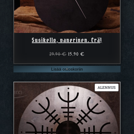
Susikello, vanerinen. Erä!
Alkuperäinen
Nykyinen
29,90
€
15,90
€
hinta
hinta
oli:
on:
Lisää ostoskoriin
29,90 €.
15,90 €.
TUOTE
ALENNUS
ALENNUK