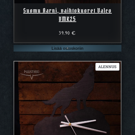
Suomu Aarni, vaihtokuoret Valco
VMK25
39,90
€
Lisää ostoskoriin
TUOTE
ALENNUS
ALENNUK