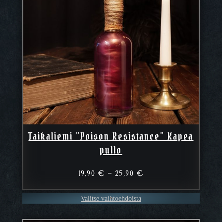
Taikaliemi ”Poison Resistance” Kapea
pullo
Hintaluokka:
19,90
€
–
25,90
€
19,90 €
–
Valitse vaihtoehdoista
25,90 €