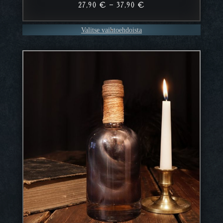
Hintaluokka:
27,90
€
–
37,90
€
27,90 €
–
Valitse vaihtoehdoista
37,90 €