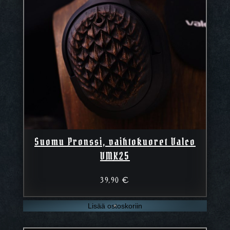
Suomu Pronssi, vaihtokuoret Valco
VMK25
39,90
€
Lisää ostoskoriin