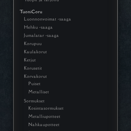
TuoniCoru
Luonnonvoimat -saaga
Hehku -saaga
Jumalatar -saaga
Korupuu
Kaulakorut
Ketjut
Korusetit
Korvakorut
Puiset
Metalliset
Sormukset
Kosintasormukset
Metalliupotteet
Nahkaupotteet