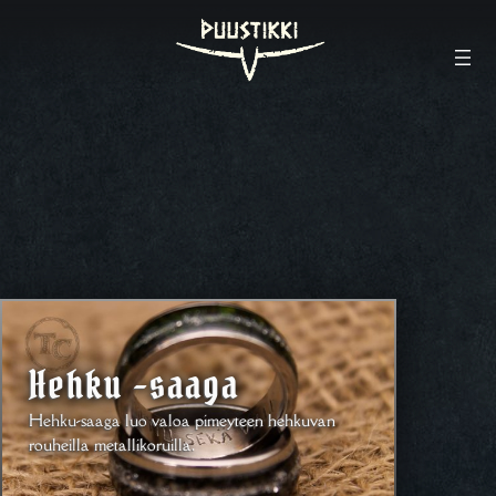
Hehku -saaga
Hehku-saaga luo valoa pimeyteen hehkuvan
rouheilla metallikoruilla.