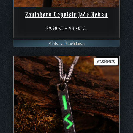
Kaulakoru Vegvisir Jade Hehku
Hintaluokka:
89,90
€
–
94,90
€
89,90 €
–
Valitse vaihtoehdoista
94,90 €
TUOTE
ALENNUS
ALENNUK