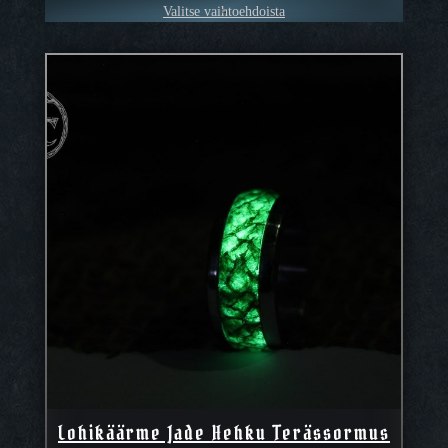
Valitse vaihtoehdoista
Lohikäärme Jade Hehku Terässormus