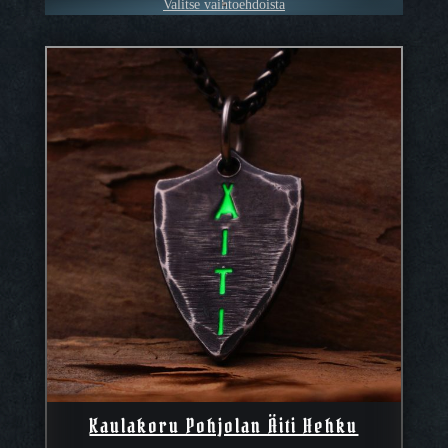
Valitse vaihtoehdoista
64,90 €
Kaulakoru Pohjolan Äiti Hehku