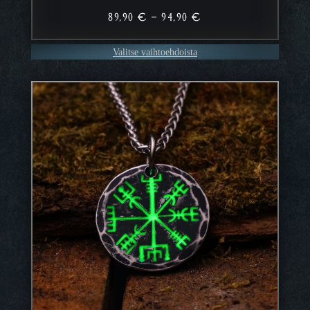
Hintaluokka:
89,90
€
–
94,90
€
89,90 €
–
Valitse vaihtoehdoista
94,90 €