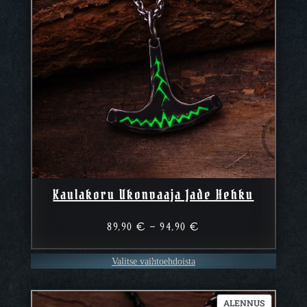
Kaulakoru Ukonvaaja Jade Hehku
Hintaluokka:
89,90
€
–
94,90
€
89,90 €
–
Valitse vaihtoehdoista
94,90 €
TUOTE
ALENNUS