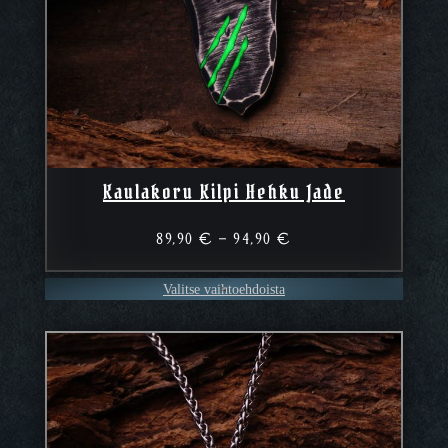
Kaulakoru Kilpi Hehku Jade
Hintaluokka:
89,90
€
–
94,90
€
89,90 €
–
Valitse vaihtoehdoista
94,90 €