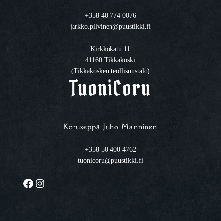
+358 40 774 0076
jarkko.pilvinen@puustikki.fi
Kirkkokatu 11
41160 Tikkakoski
(Tikkakosken teollisuustalo)
TuoniCoru
Koruseppä Juho Manninen
+358 50 400 4762
tuonicoru@puustikki.fi
Facebook
Instagram