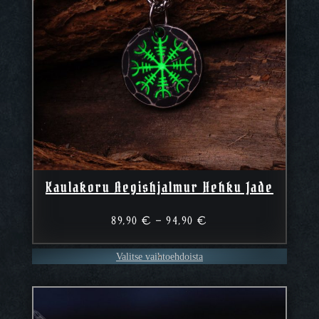
Kaulakoru Aegishjalmur Hehku Jade
Hintaluokka:
89,90
€
–
94,90
€
89,90 €
–
Valitse vaihtoehdoista
94,90 €