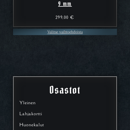
9 mm
299,00
€
Valitse vaihtoehdoista
Osastot
Yleinen
Lahjakortti
Huonekalut