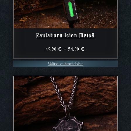
Kaulakoru Isien Metsä
Hintaluokka:
49,90
€
–
54,90
€
49,90 €
–
Valitse vaihtoehdoista
54,90 €