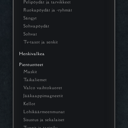
Pelipöydät ja tarvikkeet
Ruokapöydät ja -ryhmät
Sängyt
Sohvapöydät
Sohvat
Tv-tasot ja senkit
Henkivalkea
Pientuotteet
Maskit
Taikaliemet
Valco vaihtokuoret
Jääkaappimagneetit
Kellot
Lohikäärmeenmunat
Sisustus ja sekalaiset
Tuopit ja tarjoilu