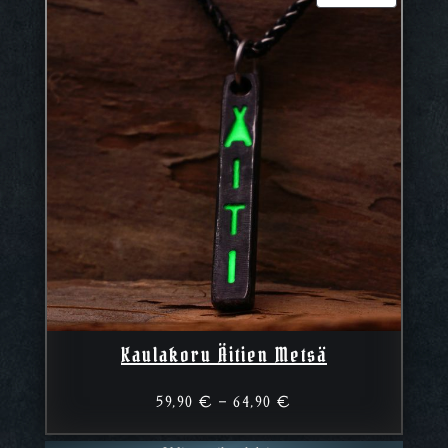
ALENNUK
Kaulakoru Äitien Metsä
Hintaluokka:
59,90
€
–
64,90
€
59,90 €
–