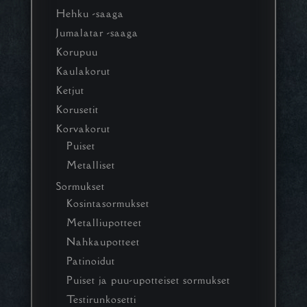
Hehku -saaga
Jumalatar -saaga
Korupuu
Kaulakorut
Ketjut
Korusetit
Korvakorut
Puiset
Metalliset
Sormukset
Kosintasormukset
Metalliupotteet
Nahkaupotteet
Patinoidut
Puiset ja puu-upotteiset sormukset
Testirunkosetti