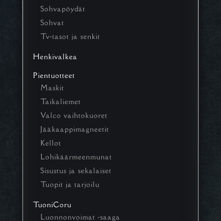
Sohvapöydät
Sohvat
Tv-tasot ja senkit
Henkivalkea
Pientuotteet
Maskit
Taikaliemet
Valco vaihtokuoret
Jääkaappimagneetit
Kellot
Lohikäärmeenmunat
Sisustus ja sekalaiset
Tuopit ja tarjoilu
TuoniCoru
Luonnonvoimat -saaga