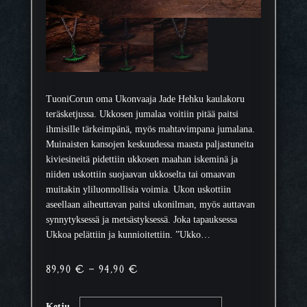
TuoniCorun oma Ukonvaaja Jade Hehku kaulakoru
teräsketjussa. Ukkosen jumalaa voitiin pitää paitsi
ihmisille tärkeimpänä, myös mahtavimpana jumalana.
Muinaisten kansojen keskuudessa maasta paljastuneita
kiviesineitä pidettiin ukkosen maahan iskeminä ja
niiden uskottiin suojaavan ukkoselta tai omaavan
muitakin yliluonnollisia voimia. Ukon uskottiin
aseellaan aiheuttavan paitsi ukonilman, myös auttavan
synnytyksessä ja metsästyksessä. Joka tapauksessa
Ukkoa pelättiin ja kunnioitettiin. ”Ukko…
H
89,90
€
–
94,90
€
i
n
Ketju