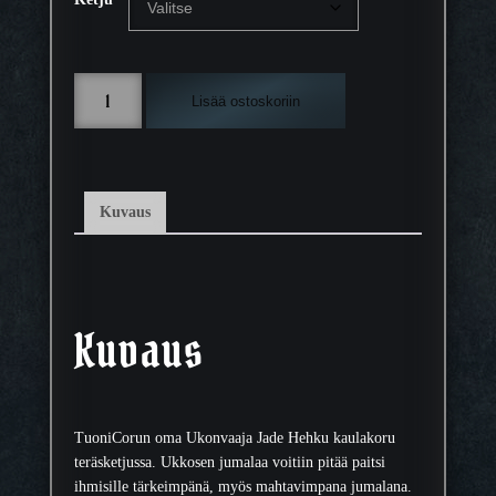
t
a
l
K
u
Lisää ostoskoriin
a
o
u
k
l
k
a
a
k
:
Kuvaus
o
8
r
9
u
,
U
9
k
0
Kuvaus
o
n
€
v
–
a
9
TuoniCorun oma Ukonvaaja Jade Hehku kaulakoru
a
4
teräsketjussa. Ukkosen jumalaa voitiin pitää paitsi
j
,
ihmisille tärkeimpänä, myös mahtavimpana jumalana.