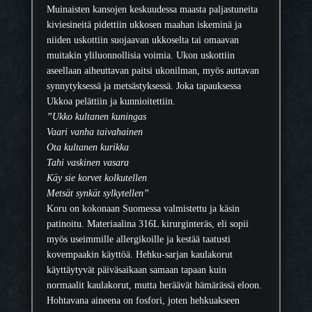
a
9
Muinaisten kansojen keskuudessa maasta paljastuneita
J
0
kiviesineitä pidettiin ukkosen maahan iskeminä ja
a
niiden uskottiin suojaavan ukkoselta tai omaavan
d
€
muitakin yliluonnollisia voimia. Ukon uskottiin
e
aseellaan aiheuttavan paitsi ukonilman, myös auttavan
H
synnytyksessä ja metsästyksessä. Joka tapauksessa
e
Ukkoa pelättiin ja kunnioitettiin.
h
”Ukko kultanen kuningas
k
Vaari vanha taivahainen
u
Ota kultanen kurikka
m
Tahi vaskinen vasara
ä
Käy sie korvet kolkutellen
ä
Metsät synkät sylkytellen”
r
Koru on kokonaan Suomessa valmistettu ja käsin
ä
patinoitu. Materiaalina 316L kirurginteräs, eli sopii
myös useimmille allergikoille ja kestää taatusti
kovempaakin käyttöä.
Hehku-sarjan kaulakorut
käyttäytyvät päiväsaikaan samaan tapaan kuin
normaalit kaulakorut, mutta heräävät hämärässä eloon.
Hohtavana aineena on fosfori, joten hehkuakseen