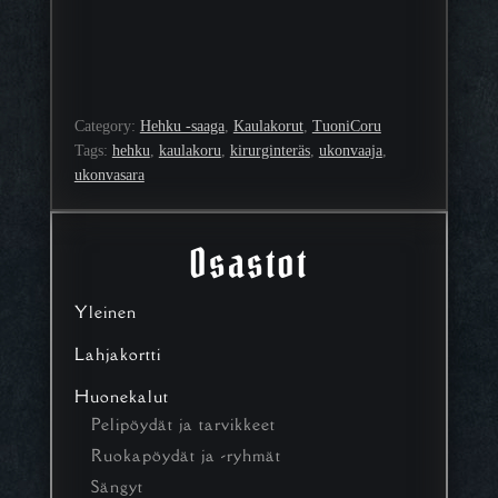
Category:
Hehku -saaga
, 
Kaulakorut
, 
TuoniCoru
Tags:
hehku
, 
kaulakoru
, 
kirurginteräs
, 
ukonvaaja
, 
ukonvasara
Osastot
Yleinen
Lahjakortti
Huonekalut
Pelipöydät ja tarvikkeet
Ruokapöydät ja -ryhmät
Sängyt