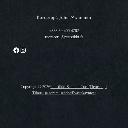
Koruseppä Juho Manninen
+358 50 400 4762
tuonicoru@puustikki.fi
Facebook
Instagram
Copyright ©
2026
Puustikki & TuoniCoru
|
Tietosuoja
|
Tilaus- ja sopimusehdot
|
Evästekäynteet