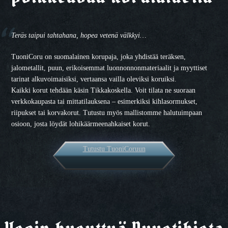
Teräs taipui tahtahana, hopea vetenä välkkyi…
TuoniCoru on suomalainen korupaja, joka yhdistää teräksen,
jalometallit, puun, erikoisemmat luonnonnonmateriaalit ja myyttiset
tarinat alkuvoimaisiksi, vertaansa vailla oleviksi koruiksi.
Kaikki korut tehdään käsin Tikkakoskella. Voit tilata ne suoraan
verkkokaupasta tai mittatilauksena – esimerkiksi kihlasormukset,
riipukset tai korvakorut. Tutustu myös mallistomme halutuimpaan
osioon, josta löydät lohikäärmeenahkaiset korut.
Tutustu TuoniCoruun