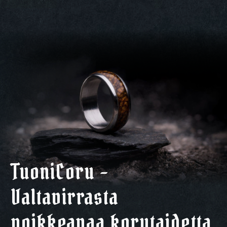
TuoniCoru –
Valtavirrasta
poikkeavaa korutaidetta