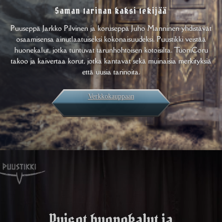
Saman tarinan kaksi tekijää
Puuseppä Jarkko Pilvinen ja koruseppä Juho Manninen yhdistävät
osaamisensa ainutlaatuiseksi kokonaisuudeksi. Puustikki veistää
huonekalut, jotka tuntuvat tarunhohtoisen kotoisilta. TuoniCoru
takoo ja kaivertaa korut, jotka kantavat sekä muinaisia merkityksiä
että uusia tarinoita.
Verkkokauppaan
Puiset huonekalut ja