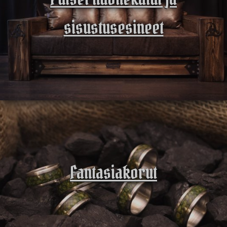
sisustusesineet
Fantasiakorut