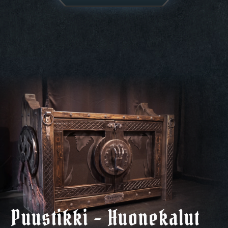
Puustikki – Huonekalut