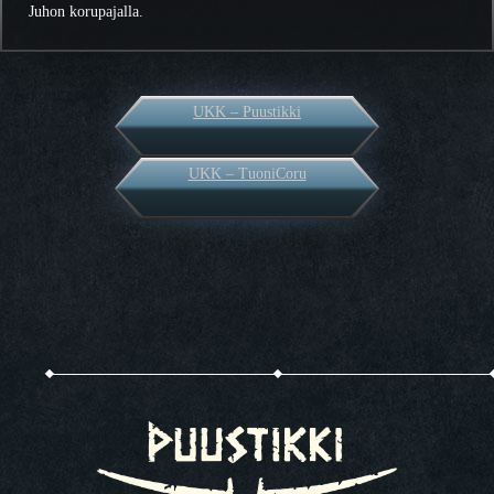
Juhon korupajalla.
UKK – Puustikki
UKK – TuoniCoru