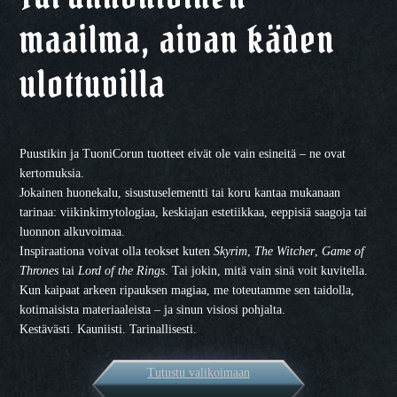
maailma, aivan käden
ulottuvilla
Puustikin ja TuoniCorun tuotteet eivät ole vain esineitä – ne ovat
kertomuksia.
Jokainen huonekalu, sisustuselementti tai koru kantaa mukanaan
tarinaa: viikinkimytologiaa, keskiajan estetiikkaa, eeppisiä saagoja tai
luonnon alkuvoimaa.
Inspiraationa voivat olla teokset kuten
Skyrim
,
The Witcher
,
Game of
Thrones
tai
Lord of the Rings
. Tai jokin, mitä vain sinä voit kuvitella.
Kun kaipaat arkeen ripauksen magiaa, me toteutamme sen taidolla,
kotimaisista materiaaleista – ja sinun visiosi pohjalta.
Kestävästi. Kauniisti. Tarinallisesti.
Tutustu valikoimaan