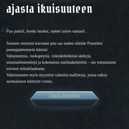
ajasta ikuisuuteen
Puu puheli, honka huokui, tammi taiten vastaeli…
Suomen metsissä kasvanut puu saa uuden elämän Puustikin
puuseppämestarin käsissä.
Valtaistuimia, ruokapöytiä, viikinkihenkisiä sänkyjä,
sisustuselementtejä ja kokonaisia unelmakeittiöitä – me toteutamme
toiveesi mittatilauksena.
Valmistamme myös myyntiin valmiita mallistoja, joissa näkyy
suomalaisen käsityön voima.
Tutustu Puustikkiin