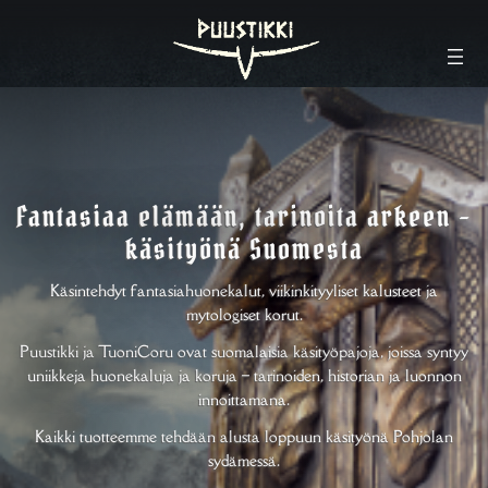
Fantasiaa elämään, tarinoita arkeen –
käsityönä Suomesta
Käsintehdyt fantasiahuonekalut, viikinkityyliset kalusteet ja
mytologiset korut.
Puustikki ja TuoniCoru ovat suomalaisia käsityöpajoja, joissa syntyy
uniikkeja huonekaluja ja koruja – tarinoiden, historian ja luonnon
innoittamana.
Kaikki tuotteemme tehdään alusta loppuun käsityönä Pohjolan
sydämessä.