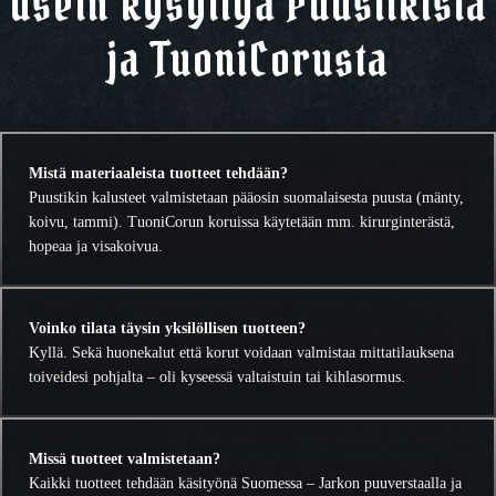
Usein kysyttyä Puustikista
ja TuoniCorusta
Mistä materiaaleista tuotteet tehdään?
Puustikin kalusteet valmistetaan pääosin suomalaisesta puusta (mänty,
koivu, tammi). TuoniCorun koruissa käytetään mm. kirurginterästä,
hopeaa ja visakoivua.
Voinko tilata täysin yksilöllisen tuotteen?
Kyllä. Sekä huonekalut että korut voidaan valmistaa mittatilauksena
toiveidesi pohjalta – oli kyseessä valtaistuin tai kihlasormus.
Missä tuotteet valmistetaan?
Kaikki tuotteet tehdään käsityönä Suomessa – Jarkon puuverstaalla ja