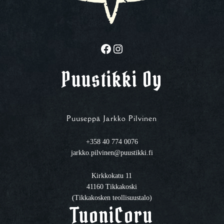
Facebook
Instagram
Puustikki Oy
Puuseppä Jarkko Pilvinen
+358 40 774 0076
jarkko.pilvinen@puustikki.fi
Kirkkokatu 11
41160 Tikkakoski
(Tikkakosken teollisuustalo)
TuoniCoru