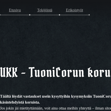
Etusivu
Tekijöistä
Erikoistyöt
UKK – TuoniCorun koru
Täältä löydät vastaukset usein kysyttyihin kysymyksiin TuoniCor
käsintehdyistä koruista.
Jos jokin jäi mietityttämään, voit aina ottaa meihin yhteyttä – ilman sito