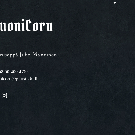
uoniCoru
ruseppä Juho Manninen
8 50 400 4762
nicoru@puustikki.fi
Instagram