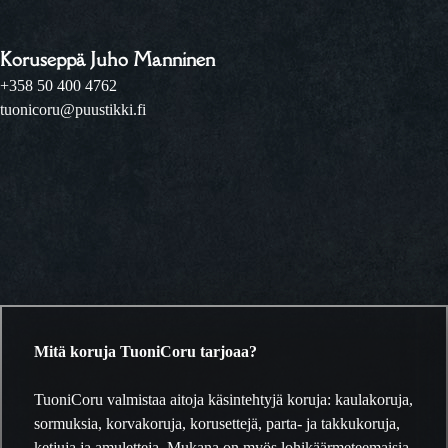
Koruseppä Juho Manninen
+358 50 400 4762
tuonicoru@puustikki.fi
Mitä koruja TuoniCoru tarjoaa?
TuoniCoru valmistaa aitoja käsintehtyjä koruja: kaulakoruja,
sormuksia, korvakoruja, korusettejä, parta- ja takkukoruja,
ketjuja ja amuletteja. Mukana on myös lohikäärmeteemaisia