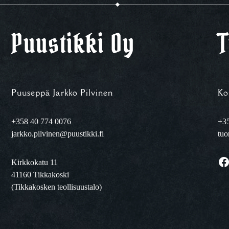
Puustikki Oy
T
Puuseppä Jarkko Pilvinen
Ko
+358 40 774 0076
+35
jarkko.pilvinen@puustikki.fi
tuo
Facebook
Kirkkokatu 11
41160 Tikkakoski
(Tikkakosken teollisuustalo)