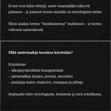
Korut ovat käsin tehtyjä, usein vasaranjäljet näkyvät
pinnassa – ja jokaisen korun taustalla on mytologinen tarina.
Moni asiakas kertoo “hurahtaneensa” mallistoon – se kertoo
vahvasta tunnesiteestä.
Mitä materiaaleja koruissa käytetään?
Käytämme:
– allergiaystävällistä kirurginterästä
– jalometalleja (hopea, pronssi, messinki)
– puulajeja kuten visakoivu, ruusupuu ja pihlaja
Inspiraatio tulee mytologiasta, luonnosta ja rock-estetiikasta.