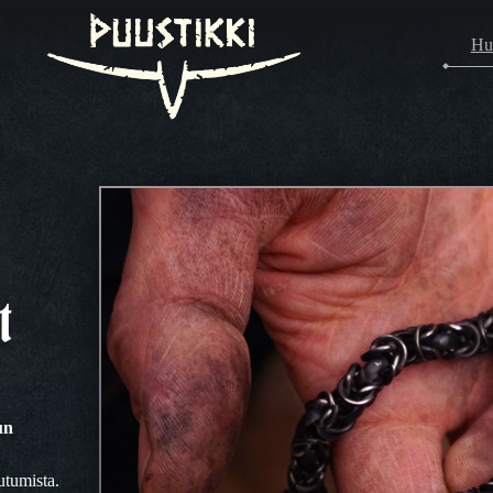
Hu
t
un
utumista.