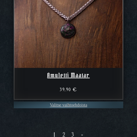
Amuletti Maatar
39,90
€
Valitse vaihtoehdoista
1
2
3
»