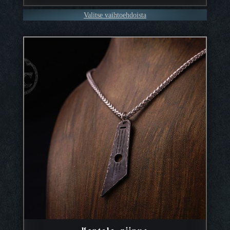
–
Valitse vaihtoehdoista
104,90 €