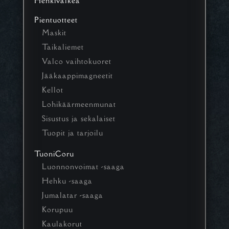
Henkivalkea
Pientuotteet
Maskit
Taikaliemet
Valco vaihtokuoret
Jääkaappimagneetit
Kellot
Lohikäärmeenmunat
Sisustus ja sekalaiset
Tuopit ja tarjoilu
TuoniCoru
Luonnonvoimat -saaga
Hehku -saaga
Jumalatar -saaga
Korupuu
Kaulakorut