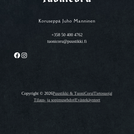
Koruseppä Juho Manninen
+358 50 400 4762
tuonicoru@puustikki.fi
Facebook
Instagram
Copyright ©
2026
Puustikki & TuoniCoru
|
Tietosuoja
|
Tilaus- ja sopimusehdot
|
Evästekäynteet