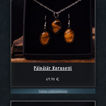
Päivätär Korusetti
69,90
€
Valitse vaihtoehdoista