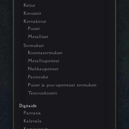
Ketjut
Korusetit
Korvakorut
Puiset
Metalliset
Sormukset
Kosintasormukset
Metalliupotteet
Nahkaupotteet
Patinoidut
Puiset ja puu-upotteiset sormukset
Testirunkosetti
Digitaide
Fantasia
Kalevala
Komissiotyöt