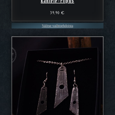
Kantele-riipus
39,90
€
Valitse vaihtoehdoista