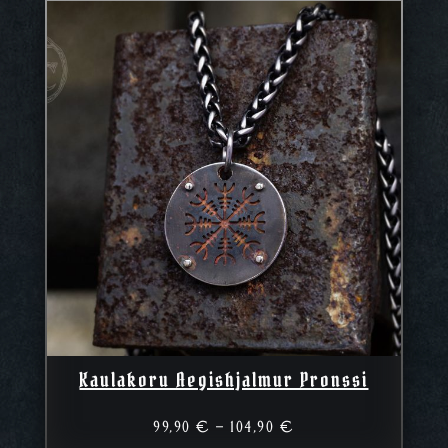
Kaulakoru Aegishjalmur Pronssi
Hintaluokka:
99,90
€
–
104,90
€
99,90 €