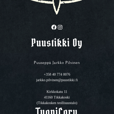
Facebook
Instagram
Puustikki Oy
Puuseppä Jarkko Pilvinen
+358 40 774 0076
jarkko.pilvinen@puustikki.fi
Kirkkokatu 11
41160 Tikkakoski
(Tikkakosken teollisuustalo)
TuoniCoru