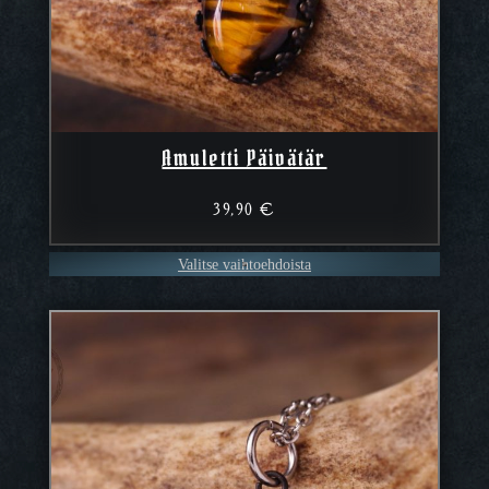
Amuletti Päivätär
39,90
€
Valitse vaihtoehdoista