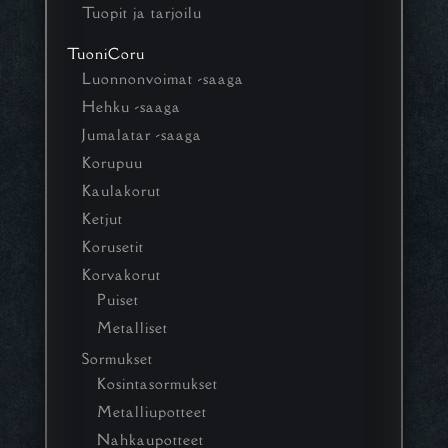
Tuopit ja tarjoilu
TuoniCoru
Luonnonvoimat -saaga
Hehku -saaga
Jumalatar -saaga
Korupuu
Kaulakorut
Ketjut
Korusetit
Korvakorut
Puiset
Metalliset
Sormukset
Kosintasormukset
Metalliupotteet
Nahkaupotteet