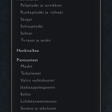
Pelipöydät ja tarvikkeet
Ruokapöydät ja -ryhmät
Sängyt
Sohvapöydät
Sohvat
Tv-tasot ja senkit
Henkivalkea
Pientuotteet
Maskit
Taikaliemet
Valco vaihtokuoret
Jääkaappimagneetit
Kellot
Lohikäärmeenmunat
Sisustus ja sekalaiset