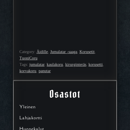
Category:
Äidille
, 
Jumalatar -saaga
, 
Korusetit
, 
TuoniCoru
Tags:
jumalatar
, 
kaulakoru
, 
kirurginteräs
, 
korusetti
, 
korvakoru
, 
panutar
Osastot
Yleinen
Lahjakortti
Huonekalut