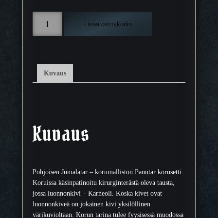
P
Lisää ostoskoriin
a
n
u
t
a
Kuvaus
r
K
o
r
u
Kuvaus
s
e
t
t
Pohjoisen Jumalatar – korumalliston Panutar korusetti.
i
Koruissa käsinpatinoitu kirurginterästä oleva tausta,
m
jossa luonnonkivi – Karneoli. Koska kivet ovat
ä
luonnonkiveä on jokainen kivi yksilöllinen
ä
värikuvioltaan. Korun tarina tulee fyysisessä muodossa