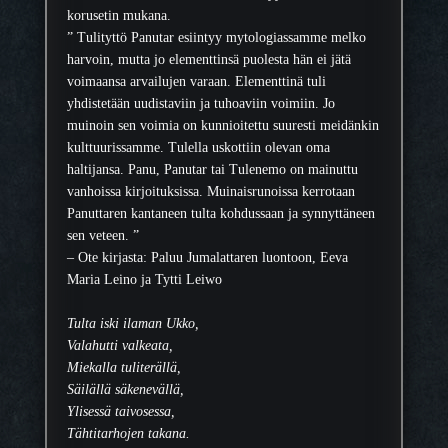
r
korusetin mukana.
ä
” Tulityttö Panutar esiintyy mytologiassamme melko
harvoin, mutta jo elementtinsä puolesta hän ei jätä
voimaansa arvailujen varaan. Elementtinä tuli
yhdistetään uudistaviin ja tuhoaviin voimiin. Jo
muinoin sen voimia on kunnioitettu suuresti meidänkin
kulttuurissamme. Tulella uskottiin olevan oma
haltijansa. Panu, Panutar tai Tulenemo on mainuttu
vanhoissa kirjoituksissa. Muinaisrunoissa kerrotaan
Panuttaren kantaneen tulta kohdussaan ja synnyttäneen
sen veteen. ”
– Ote kirjasta: Paluu Jumalattaren luontoon, Eeva
Maria Leino ja Tytti Leiwo
Tulta iski ilaman Ukko,
Valahutti valkeata,
Miekalla tuliterällä,
Säilällä säkenevällä,
Ylisessä taivosessa,
Tähtitarhojen takana.