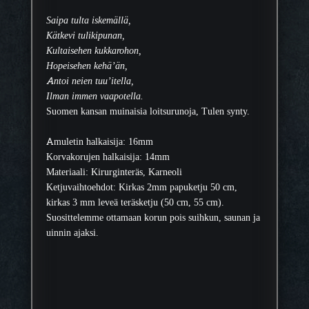
Saipa tulta iskemällä,
Kätkevi tulikipunan,
Kultaisehen kukkarohon,
Hopeisehen kehä’än,
Antoi neien tuu’itella,
Ilman immen vaapotella.
Suomen kansan muinaisia loitsurunoja, Tulen synty.
Amuletin halkaisija: 16mm
Korvakorujen halkaisija: 14mm
Materiaali: Kirurginteräs, Karneoli
Ketjuvaihtoehdot: Kirkas 2mm papuketju 50 cm,
kirkas 3 mm leveä teräsketju (50 cm, 55 cm).
Suosittelemme ottamaan korun pois suihkun, saunan ja
uinnin ajaksi.