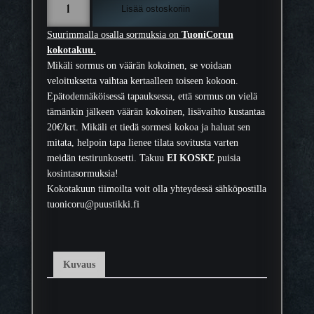
Lisää ostoskoriin
e
s
Suurimmalla osalla sormuksia on
TuoniCorun
s
kokotakuu.
i
Mikäli sormus on väärän kokoinen, se voidaan
n
veloituksetta vaihtaa kertaalleen toiseen kokoon.
k
Epätodennäköisessä tapauksessa, että sormus on vielä
i
tämänkin jälkeen väärän kokoinen, lisävaihto kustantaa
p
20€/krt. Mikäli et tiedä sormesi kokoa ja haluat sen
u
mitata, helpoin tapa lienee tilata sovitusta varten
n
meidän testirunkosetti. Takuu
EI KOSKE
puisia
o
kosintasormuksia!
s
Kokotakuun tiimoilta voit olla yhteydessä sähköpostilla
t
tuonicoru@puustikki.fi
e
r
ä
s
Kuvaus
s
o
r