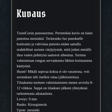
m
u
Kuvaus
s
9
m
m
TuoniCorun punossormus. Perinteikäs kuvio on käsin
m
punottua messinkiä. Teräsrunko luo punokselle
ä
kontrastia ja vahvistaa punosta estäen samalla
ä
mahdolliset sormen värjäytymät, mitä jotkut metallit
r
ihoa vasten pidettynä saattavat aiheuttaa. Sormus
ä
valmistetaan rungon sorvauksesta lähtien kotimaisena
käsityönä.
Huom! Mikäli sopivaa kokoa ei ole varastossa, voit
sormuksen silti itsellesi ostaa (jälkitoimitus).
Tilauksesta tuotteen valmistumiseen menee arviolta 8-
12 viikkoa. Seppä on tilauksen jälkeen yhteydessä
tarkemmasta aikataulusta.
Leveys: 9 mm
Runko: Kirurginteräs
Upote: messinki