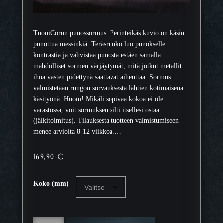
TuoniCorun punossormus. Perinteikäs kuvio on käsin
punottua messinkiä. Teräsrunko luo punokselle
kontrastia ja vahvistaa punosta estäen samalla
mahdolliset sormen värjäytymät, mitä jotkut metallit
ihoa vasten pidettynä saattavat aiheuttaa. Sormus
valmistetaan rungon sorvauksesta lähtien kotimaisena
käsityönä. Huom! Mikäli sopivaa kokoa ei ole
varastossa, voit sormuksen silti itsellesi ostaa
(jälkitoimitus). Tilauksesta tuotteen valmistumiseen
menee arviolta 8-12 viikkoa.…
169,90
€
Koko (mm)
M