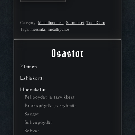
tuotteella
on
useampi
muunnelma.
Category:
Metalliupotteet
, 
Sormukset
, 
TuoniCoru
Voit
Tags:
messinki
, 
metallipunos
tehdä
valinnat
tuotteen
Osastot
sivulla.
Yleinen
Lahjakortti
Huonekalut
Pelipöydät ja tarvikkeet
Ruokapöydät ja -ryhmät
Sängyt
Sohvapöydät
Sohvat