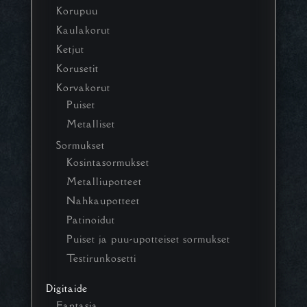
Korupuu
Kaulakorut
Ketjut
Korusetit
Korvakorut
Puiset
Metalliset
Sormukset
Kosintasormukset
Metalliupotteet
Nahkaupotteet
Patinoidut
Puiset ja puu-upotteiset sormukset
Testirunkosetti
Digitaide
Fantasia