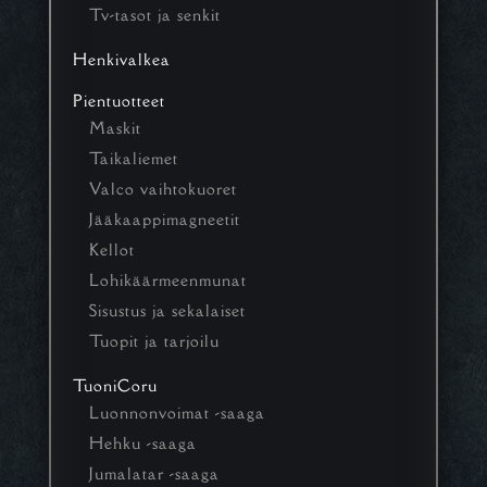
Tv-tasot ja senkit
Henkivalkea
Pientuotteet
Maskit
Taikaliemet
Valco vaihtokuoret
Jääkaappimagneetit
Kellot
Lohikäärmeenmunat
Sisustus ja sekalaiset
Tuopit ja tarjoilu
TuoniCoru
Luonnonvoimat -saaga
Hehku -saaga
Jumalatar -saaga