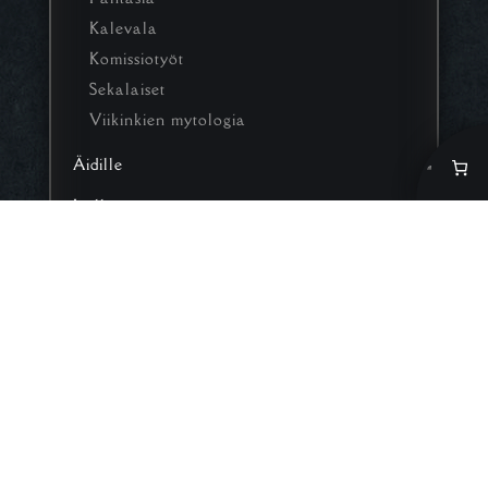
Kalevala
Komissiotyöt
Sekalaiset
Viikinkien mytologia
Äidille
Isälle
Poistotuotteet
Sinua saattaisi