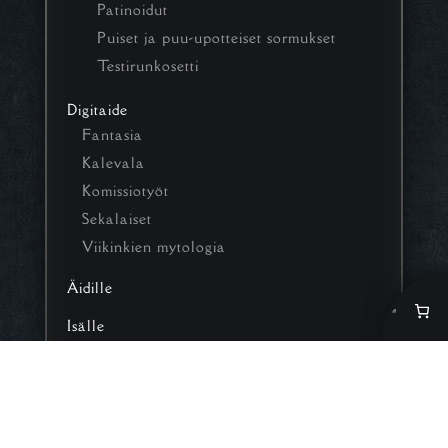
Patinoidut
Puiset ja puu-upotteiset sormukset
Testirunkosetti
Digitaide
Fantasia
Kalevala
Komissiotyöt
Sekalaiset
Viikinkien mytologia
Äidille
Isälle
Poistotuotteet