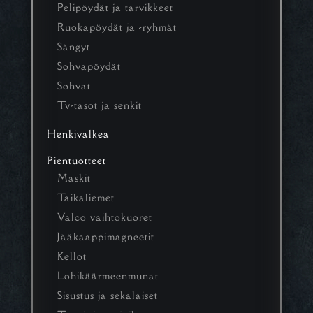
Pelipöydät ja tarvikkeet
Ruokapöydät ja -ryhmät
Sängyt
Sohvapöydät
Sohvat
Tv-tasot ja senkit
Henkivalkea
Pientuotteet
Maskit
Taikaliemet
Valco vaihtokuoret
Jääkaappimagneetit
Kellot
Lohikäärmeenmunat
Sisustus ja sekalaiset