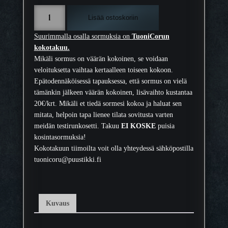
V
Lisää ostoskoriin
i
s
Suurimmalla osalla sormuksia on
TuoniCorun
a
kokotakuu.
k
Mikäli sormus on väärän kokoinen, se voidaan
o
veloituksetta vaihtaa kertaalleen toiseen kokoon.
i
Epätodennäköisessä tapauksessa, että sormus on vielä
v
tämänkin jälkeen väärän kokoinen, lisävaihto kustantaa
u
20€/krt. Mikäli et tiedä sormesi kokoa ja haluat sen
-
mitata, helpoin tapa lienee tilata sovitusta varten
u
meidän testirunkosetti. Takuu
EI KOSKE
puisia
p
kosintasormuksia!
o
Kokotakuun tiimoilta voit olla yhteydessä sähköpostilla
t
tuonicoru@puustikki.fi
t
e
i
n
Kuvaus
e
n