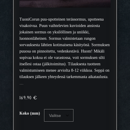
TuoniCorun puu-upotteinen terässormus, upotteena
visakoivua. Puun vaihtelevien kuvioiden ansiosta
jokainen sormus on yksilöllinen ja uniikki,
luonnonläheinen. Sormus valmistetaan rungon
sorvauksesta lähtien kotimaisena käsityönä. Sormuksen
puuosa on pinnoitettu, vedenkestävä. Huom! Mikäli
sopivaa kokoa ei ole varastossa, voit sormuksen silti
itsellesi ostaa (jälkitoimitus). Tilauksesta tuotteen
valmistumiseen menee arviolta 8-12 viikkoa. Seppä on
tilauksen jälkeen yhteydessä tarkemmasta aikataulusta.
…
169,90
€
Koko (mm)