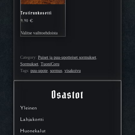
Testirunkosetti
9,90
€
Tällä
Valitse vaihtoehdoista
tuotteella
on
useampi
muunnelma.
Category:
Puiset ja puu-upotteiset sormukset
, 
Voit
Sormukset
, 
TuoniCoru
tehdä
Tags:
puu-upote
, 
sormus
, 
visakoivu
valinnat
tuotteen
sivulla.
Osastot
Yleinen
Lahjakortti
Huonekalut