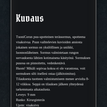
t
e
r
Kuvaus
ä
s
s
o
TuoniCorun puu-upotteinen terässormus, upotteena
r
visakoivua. Puun vaihtelevien kuvioiden ansiosta
m
jokainen sormus on yksilöllinen ja uniikki,
u
luonnonläheinen. Sormus valmistetaan rungon
s
sorvauksesta lähtien kotimaisena käsityönä. Sormuksen
9
puuosa on pinnoitettu, vedenkestävä.
m
Huom! Mikäli sopivaa kokoa ei ole varastossa, voit
m
sormuksen silti itsellesi ostaa (jälkitoimitus).
m
Tilauksesta tuotteen valmistumiseen menee arviolta 8-
ä
12 viikkoa. Seppä on tilauksen jälkeen yhteydessä
ä
tarkemmasta aikataulusta.
r
Leveys: 9 mm
ä
Runko: Kirurginteräs
Upote: visakoivu