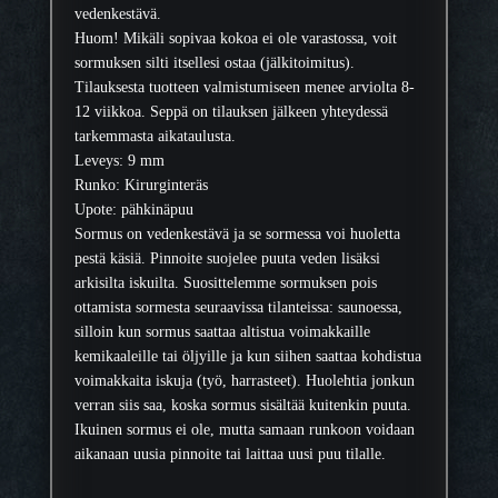
vedenkestävä.
Huom! Mikäli sopivaa kokoa ei ole varastossa, voit
sormuksen silti itsellesi ostaa (jälkitoimitus).
Tilauksesta tuotteen valmistumiseen menee arviolta 8-
12 viikkoa. Seppä on tilauksen jälkeen yhteydessä
tarkemmasta aikataulusta.
Leveys: 9 mm
Runko: Kirurginteräs
Upote: pähkinäpuu
Sormus on vedenkestävä ja se sormessa voi huoletta
pestä käsiä. Pinnoite suojelee puuta veden lisäksi
arkisilta iskuilta. Suosittelemme sormuksen pois
ottamista sormesta seuraavissa tilanteissa: saunoessa,
silloin kun sormus saattaa altistua voimakkaille
kemikaaleille tai öljyille ja kun siihen saattaa kohdistua
voimakkaita iskuja (työ, harrasteet). Huolehtia jonkun
verran siis saa, koska sormus sisältää kuitenkin puuta.
Ikuinen sormus ei ole, mutta samaan runkoon voidaan
aikanaan uusia pinnoite tai laittaa uusi puu tilalle.