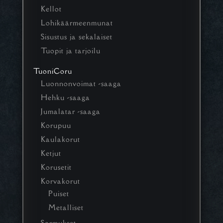
Kellot
Lohikäärmeenmunat
Sisustus ja sekalaiset
Tuopit ja tarjoilu
TuoniCoru
Luonnonvoimat -saaga
Hehku -saaga
Jumalatar -saaga
Korupuu
Kaulakorut
Ketjut
Korusetit
Korvakorut
Puiset
Metalliset
Sormukset