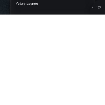
Poistotuotteet
Sinua saattaisi
kiinnostaa myös nämä