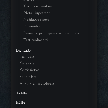
Kosintasormukset
Metalliupotteet
Nahkaupotteet
Patinoidut
Puiset ja puu-upotteiset sormukset
Testirunkosetti
Digitaide
Fantasia
Kalevala
Komissiotyöt
Sekalaiset
Viikinkien mytologia
Äidille
Isälle