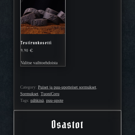
Testirunkosetti
9,90
€
Tällä
Valitse vaihtoehdoista
tuotteella
on
useampi
muunnelma.
Category:
Puiset ja puu-upotteiset sormukset
, 
Voit
Sormukset
, 
TuoniCoru
tehdä
Tags:
pähkinä
, 
puu-upote
valinnat
tuotteen
sivulla.
Osastot