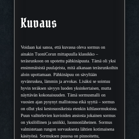
n
t
e
Kuvaus
r
ä
s
s
Voidaan kai sanoa, että kuvassa oleva sormus on
o
ainakin TuoniCorun mittapuulla klassikko –
r
teräsrunkoon on upotettu pähkinäpuuta. Tämä oli yksi
m
ensimmäisistä puulajeista, mitä aikanaan teräsrunkoihin
u
aloin upottamaan. Pähkinäpuu on sävyltään
s
syvänruskea, lämmin ja arvokas. Lisäksi se sointuu
9
hyvin teräksen sävyyn luoden yksinkertaisen, mutta
m
näyttävän kokonaisuuden. Tämä sormusmalli on
m
vuosien ajan pysynyt mallistossa eikä syyttä – sormus
m
on ollut yksi kestosuosikeista etenkin kihlasormuksissa.
ä
Puun vaihtelevien kuvioiden ansiosta jokainen sormus
ä
on yksilöllinen ja uniikki, luonnonläheinen. Sormus
r
valmistetaan rungon sorvauksesta lähtien kotimaisena
ä
käsityönä. Sormuksen puuosa on pinnoitettu,