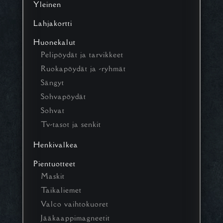
Yleinen
Lahjakortti
Huonekalut
Pelipöydät ja tarvikkeet
Ruokapöydät ja -ryhmät
Sängyt
Sohvapöydät
Sohvat
Tv-tasot ja senkit
Henkivalkea
Pientuotteet
Maskit
Taikaliemet
Valco vaihtokuoret
Jääkaappimagneetit