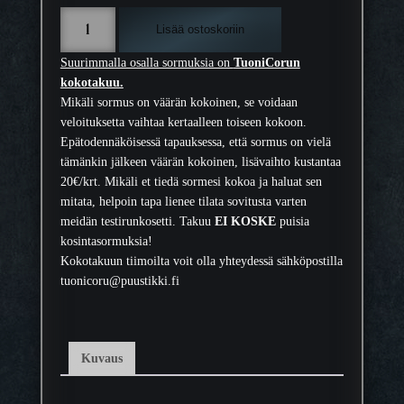
P
Lisää ostoskoriin
ä
h
Suurimmalla osalla sormuksia on
TuoniCorun
k
kokotakuu.
i
Mikäli sormus on väärän kokoinen, se voidaan
n
veloituksetta vaihtaa kertaalleen toiseen kokoon.
ä
Epätodennäköisessä tapauksessa, että sormus on vielä
p
tämänkin jälkeen väärän kokoinen, lisävaihto kustantaa
u
20€/krt. Mikäli et tiedä sormesi kokoa ja haluat sen
u
mitata, helpoin tapa lienee tilata sovitusta varten
-
meidän testirunkosetti. Takuu
EI KOSKE
puisia
u
kosintasormuksia!
p
Kokotakuun tiimoilta voit olla yhteydessä sähköpostilla
o
tuonicoru@puustikki.fi
t
t
e
i
Kuvaus
n
e