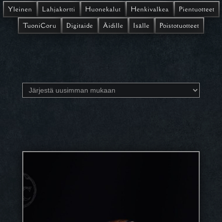
Yleinen
Lahjakortti
Huonekalut
Henkivalkea
Pientuotteet
TuoniCoru
Digitaide
Äidille
Isälle
Poistotuotteet