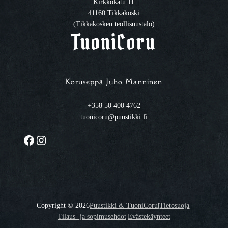
Kirkkokatu 11
41160 Tikkakoski
(Tikkakosken teollisuustalo)
TuoniCoru
Koruseppä Juho Manninen
+358 50 400 4762
tuonicoru@puustikki.fi
Facebook
Instagram
Copyright ©
2026
Puustikki & TuoniCoru
|
Tietosuoja
|
Tilaus- ja sopimusehdot
|
Evästekäynteet