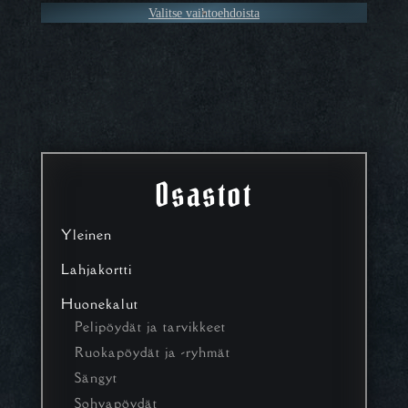
Valitse vaihtoehdoista
Osastot
Yleinen
Lahjakortti
Huonekalut
Pelipöydät ja tarvikkeet
Ruokapöydät ja -ryhmät
Sängyt
Sohvapöydät