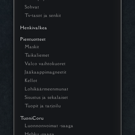
Sohvat
Tv-tasot ja senkit
Henkivalkea
Pientuotteet
Maskit
Taikaliemet
Valco vaihtokuoret
Jääkaappimagneetit
Kellot
Lohikäärmeenmunat
Sisustus ja sekalaiset
Tuopit ja tarjoilu
TuoniCoru
Luonnonvoimat -saaga
Hehku -saaga