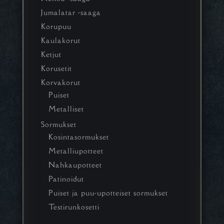
Jumalatar -saaga
Korupuu
Kaulakorut
Ketjut
Korusetit
Korvakorut
Puiset
Metalliset
Sormukset
Kosintasormukset
Metalliupotteet
Nahkaupotteet
Patinoidut
Puiset ja puu-upotteiset sormukset
Testirunkosetti