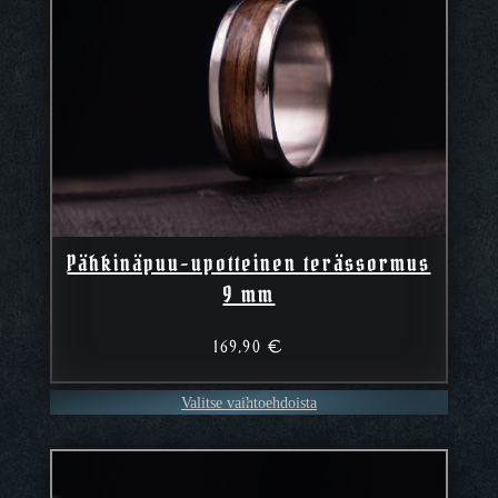
Pähkinäpuu-upotteinen terässormus
9 mm
169,90
€
Valitse vaihtoehdoista