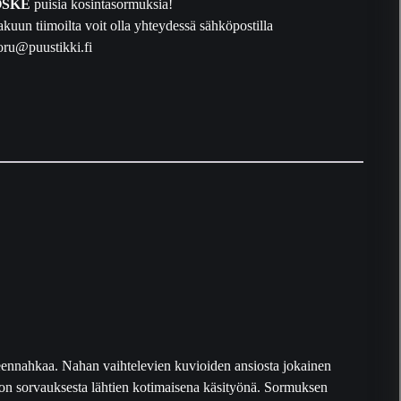
OSKE
puisia kosintasormuksia!
kuun tiimoilta voit olla yhteydessä sähköpostilla
oru@puustikki.fi
ennahkaa. Nahan vaihtelevien kuvioiden ansiosta jokainen
gon sorvauksesta lähtien kotimaisena käsityönä. Sormuksen