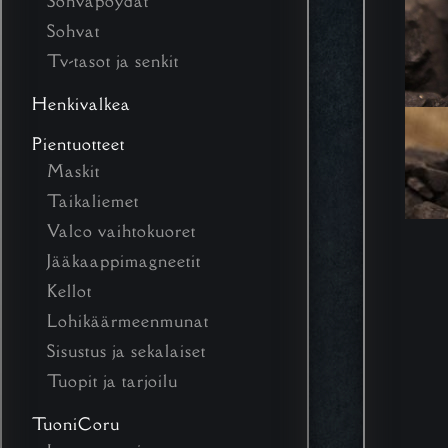
Sohvapöydät
Sohvat
Tv-tasot ja senkit
Henkivalkea
Pientuotteet
Maskit
Taikaliemet
Valco vaihtokuoret
Jääkaappimagneetit
Kellot
Lohikäärmeenmunat
Sisustus ja sekalaiset
Tuopit ja tarjoilu
TuoniCoru