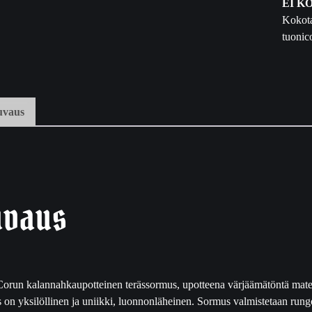
s
EI K
s
Kokota
o
tuonic
r
m
u
s
uvaus
9
m
m
m
ä
ä
uvaus
r
ä
orun kalannahkaupotteinen terässormus, upotteena värjäämätöntä mate
 on yksilöllinen ja uniikki, luonnonläheinen. Sormus valmistetaan run