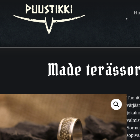
Hu
Made terässo
TuoniC
värjää
jokain
valmis
Sormuk
sopivaa