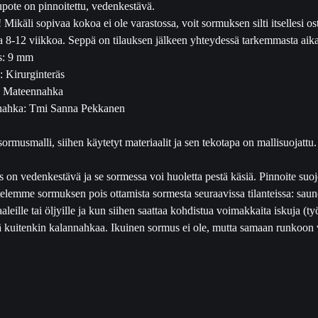
pote on pinnoitettu, vedenkestävä.
Mikäli sopivaa kokoa ei ole varastossa, voit sormuksen silti itsellesi os
ta 8-12 viikkoa. Seppä on tilauksen jälkeen yhteydessä tarkemmasta aika
s: 9 mm
 Kirurginteräs
: Mateennahka
nahka: Tmi Sanna Pekkanen
ormusmalli, siihen käytetyt materiaalit ja sen tekotapa on mallisuojattu.
 on vedenkestävä ja se sormessa voi huoletta pestä käsiä. Pinnoite suojel
telemme sormuksen pois ottamista sormesta seuraavissa tilanteissa: sauno
leille tai öljyille ja kun siihen saattaa kohdistua voimakkaita iskuja (t
ää kuitenkin kalannahkaa. Ikuinen sormus ei ole, mutta samaan runkoon vo