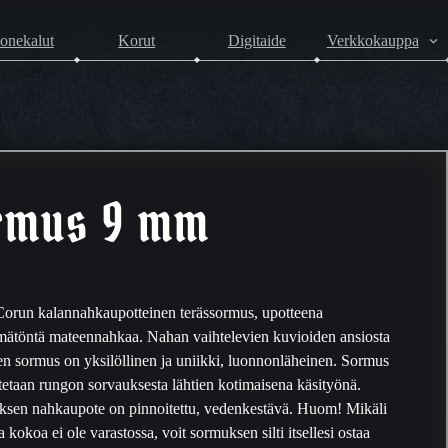
onekalut
Korut
Digitaide
Verkkokauppa
rmus 9 mm
orun kalannahkaupotteinen terässormus, upotteena
mätöntä mateennahkaa. Nahan vaihtelevien kuvioiden ansiosta
en sormus on yksilöllinen ja uniikki, luonnonläheinen. Sormus
tetaan rungon sorvauksesta lähtien kotimaisena käsityönä.
sen nahkaupote on pinnoitettu, vedenkestävä. Huom! Mikäli
 kokoa ei ole varastossa, voit sormuksen silti itsellesi ostaa