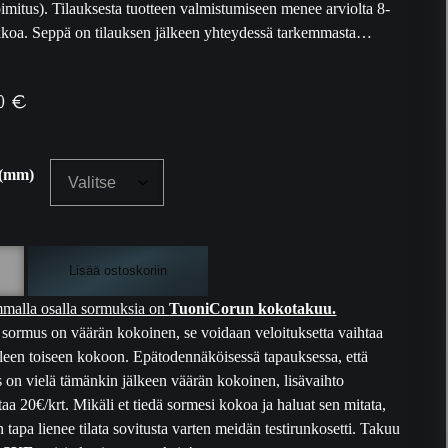
toimitus). Tilauksesta tuotteen valmistumiseen menee arviolta 8-
kkoa. Seppä on tilauksen jälkeen yhteydessä tarkemmasta…
90
€
 (mm)
Lisää ostoskoriin
malla osalla sormuksia on
TuoniCorun kokotakuu.
 sormus on väärän kokoinen, se voidaan veloituksetta vaihtaa
lleen toiseen kokoon. Epätodennäköisessä tapauksessa, että
 on vielä tämänkin jälkeen väärän kokoinen, lisävaihto
taa 20€/krt. Mikäli et tiedä sormesi kokoa ja haluat sen mitata,
 tapa lienee tilata sovitusta varten meidän testirunkosetti. Takuu