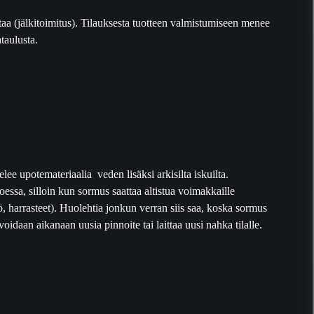
taa (jälkitoimitus). Tilauksesta tuotteen valmistumiseen menee
taulusta.
ee upotemateriaalia veden lisäksi arkisilta iskuilta.
essa, silloin kun sormus saattaa altistua voimakkaille
yö, harrasteet). Huolehtia jonkun verran siis saa, koska sormus
idaan aikanaan uusia pinnoite tai laittaa uusi nahka tilalle.