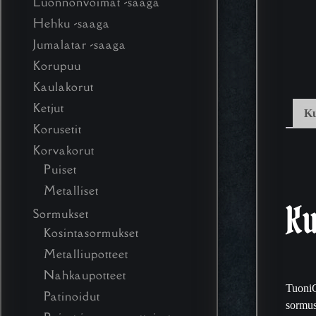
Luonnonvoimat -saaga
Hehku -saaga
Jumalatar -saaga
Korupuu
Kaulakorut
Ketjut
K
Korusetit
Korvakorut
Puiset
Metalliset
K
Sormukset
Kosintasormukset
Metalliupotteet
Nahkaupotteet
TuoniC
Patinoidut
sormus