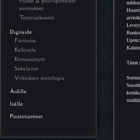
Puiset ja puu-upotteiset
nahkau
sormukset
Huom! 
Testirunkosetti
arviol
Levey
Digitaide
Runko:
Fantasia
Upote
Kalan
Kalevala
Komissiotyöt
Tämä s
Sekalaiset
Viikinkien mytologia
Sormus
Suosit
Äidille
kemikaa
sisält
Isälle
Poistotuotteet