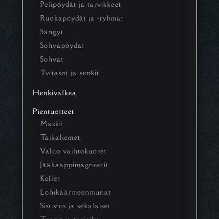
Pelipöydät ja tarvikkeet
Ruokapöydät ja -ryhmät
Sängyt
Sohvapöydät
Sohvat
Tv-tasot ja senkit
Henkivalkea
Pientuotteet
Maskit
Taikaliemet
Valco vaihtokuoret
Jääkaappimagneetit
Kellot
Lohikäärmeenmunat
Sisustus ja sekalaiset