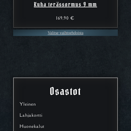
Kuha terässormus 9 mm
169,90
€
Valitse vaihtoehdoista
Osastot
Yleinen
Lahjakortti
Huonekalut