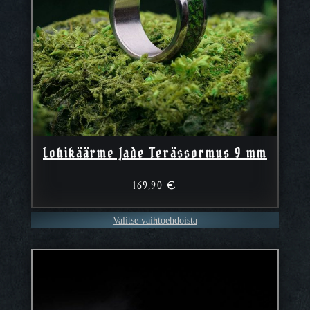
Lohikäärme Jade Terässormus 9 mm
169,90
€
Valitse vaihtoehdoista