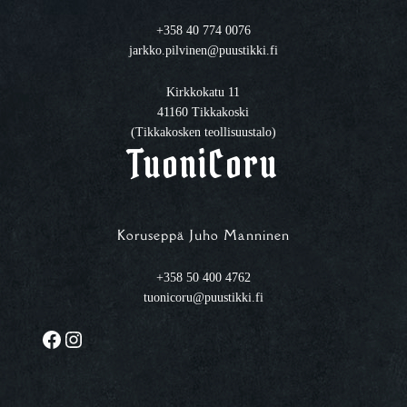
+358 40 774 0076
jarkko.pilvinen@puustikki.fi
Kirkkokatu 11
41160 Tikkakoski
(Tikkakosken teollisuustalo)
TuoniCoru
Koruseppä Juho Manninen
+358 50 400 4762
tuonicoru@puustikki.fi
Facebook
Instagram