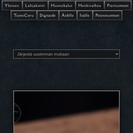
Yleinen
Lahjakortti
Huonekalut
Henkivalkea
Pientuotteet
TuoniCoru
Digitaide
Äidille
Isälle
Poistotuotteet