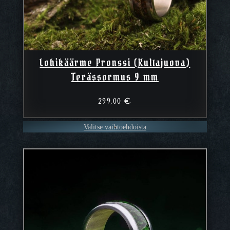
Lohikäärme Pronssi (Kultajuova)
Terässormus 9 mm
299,00
€
Valitse vaihtoehdoista