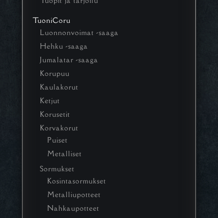
Tuopit ja tarjoilu
TuoniCoru
Luonnonvoimat -saaga
Hehku -saaga
Jumalatar -saaga
Korupuu
Kaulakorut
Ketjut
Korusetit
Korvakorut
Puiset
Metalliset
Sormukset
Kosintasormukset
Metalliupotteet
Nahkaupotteet