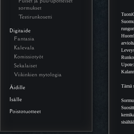
Puiset ja puu-upotteiset
sormukset
TuoniC
Testirunkosetti
Suomuj
rungon
Digitaide
Huom! 
Fantasia
arviol
Kalevala
Levey
Komissiotyöt
Runko:
Upote:
Sekalaiset
Kalan
Viikinkien mytologia
Tämä s
Äidille
Isälle
Sormus
Suosit
Poistotuotteet
kemikaa
sisält