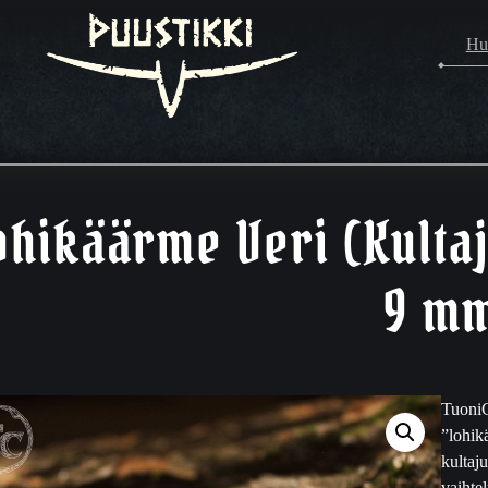
Hu
ohikäärme Veri (Kult
9 m
TuoniC
”lohik
kultaj
vaihte