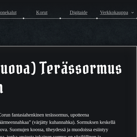
onekalut
Korut
Digitaide
Verkkokauppa
ajuova) Terässormus
m
orun fantasiahenkinen terässormus, upotteena
äärmeennahkaa” (värjätty kuhannahka). Sormuksen keskellä
uova. Suomujen koossa, tiheydessä ja muodoissa esiintyy
lua, jonka ansiosta jokainen sormus on yksilöllinen ja