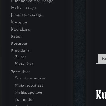
Luonnonvoimat -saaga
Hehku -saaga
Jumalatar -saaga
Korupuu
Kaulakorut
Ketjut
Korusetit
Korvakorut
Puiset
K
Metalliset
Sormukset
Kosintasormukset
Metalliupotteet
K
Nahkaupotteet
Patinoidut