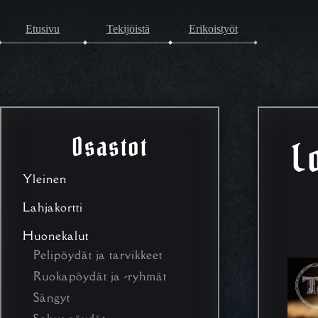
Etusivu
Tekijöistä
Erikoistyöt
Osastot
L
Yleinen
Lahjakortti
Huonekalut
Pelipöydät ja tarvikkeet
Ruokapöydät ja -ryhmät
Sängyt