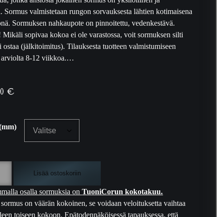
i. Sormus valmistetaan rungon sorvauksesta lähtien kotimaisena
önä. Sormuksen nahkaupote on pinnoitettu, vedenkestävä.
Mikäli sopivaa kokoa ei ole varastossa, voit sormuksen silti
si ostaa (jälkitoimitus). Tilauksesta tuotteen valmistumiseen
arviolta 8-12 viikkoa.…
00
€
 (mm)
Lisää ostoskoriin
malla osalla sormuksia on
TuoniCorun kokotakuu.
 sormus on väärän kokoinen, se voidaan veloituksetta vaihtaa
lleen toiseen kokoon. Epätodennäköisessä tapauksessa, että