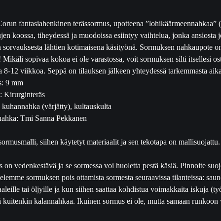
a
orun fantasiahenkinen terässormus, upotteena ”lohikäärmeennahkaa” (
)
en koossa, tiheydessä ja muodoissa esiintyy vaihtelua, jonka ansiosta j
T
 sorvauksesta lähtien kotimaisena käsityönä. Sormuksen nahkaupote on
e
Mikäli sopivaa kokoa ei ole varastossa, voit sormuksen silti itsellesi os
r
ta 8-12 viikkoa. Seppä on tilauksen jälkeen yhteydessä tarkemmasta aika
ä
s: 9 mm
s
 Kirurginteräs
s
 kuhannahka (värjätty), kultauskulta
o
nahka: Tmi Sanna Pekkanen
r
m
ormusmalli, siihen käytetyt materiaalit ja sen tekotapa on mallisuojattu.
u
s
 on vedenkestävä ja se sormessa voi huoletta pestä käsiä. Pinnoite suojel
9
telemme sormuksen pois ottamista sormesta seuraavissa tilanteissa: sauno
m
leille tai öljyille ja kun siihen saattaa kohdistua voimakkaita iskuja (t
m
ää kuitenkin kalannahkaa. Ikuinen sormus ei ole, mutta samaan runkoon vo
m
ä