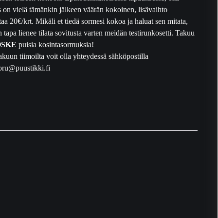
 on vielä tämänkin jälkeen väärän kokoinen, lisävaihto
taa 20€/krt. Mikäli et tiedä sormesi kokoa ja haluat sen mitata,
 tapa lienee tilata sovitusta varten meidän testirunkosetti. Takuu
OSKE
puisia kosintasormuksia!
kuun tiimoilta voit olla yhteydessä sähköpostilla
oru@puustikki.fi