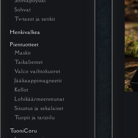
Sohvapöydät
Sohvat
Tv-tasot ja senkit
Henkivalkea
Pientuotteet
Maskit
Taikaliemet
Valco vaihtokuoret
Jääkaappimagneetit
Kellot
Lohikäärmeenmunat
Sisustus ja sekalaiset
Tuopit ja tarjoilu
TuoniCoru