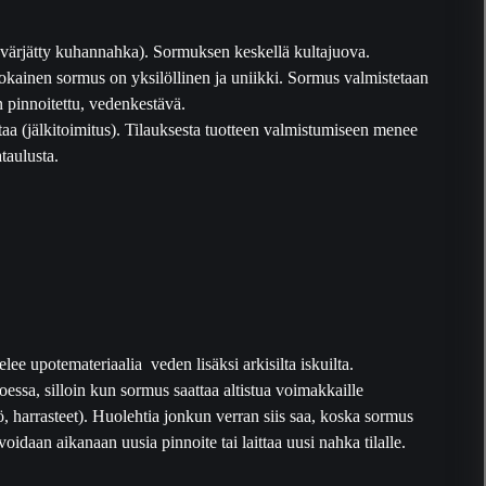
värjätty kuhannahka). Sormuksen keskellä kultajuova.
okainen sormus on yksilöllinen ja uniikki. Sormus valmistetaan
 pinnoitettu, vedenkestävä.
taa (jälkitoimitus). Tilauksesta tuotteen valmistumiseen menee
taulusta.
ee upotemateriaalia veden lisäksi arkisilta iskuilta.
essa, silloin kun sormus saattaa altistua voimakkaille
yö, harrasteet). Huolehtia jonkun verran siis saa, koska sormus
idaan aikanaan uusia pinnoite tai laittaa uusi nahka tilalle.