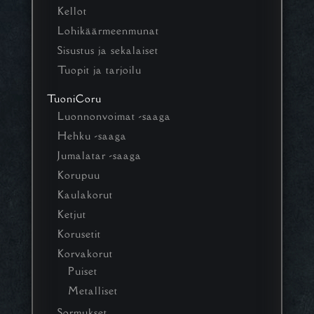
Kellot
Lohikäärmeenmunat
Sisustus ja sekalaiset
Tuopit ja tarjoilu
TuoniCoru
Luonnonvoimat -saaga
Hehku -saaga
Jumalatar -saaga
Korupuu
Kaulakorut
Ketjut
Korusetit
Korvakorut
Puiset
Metalliset
Sormukset