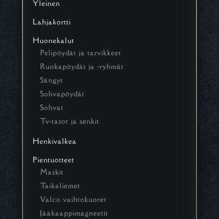
Yleinen
Lahjakortti
Huonekalut
Pelipöydät ja tarvikkeet
Ruokapöydät ja -ryhmät
Sängyt
Sohvapöydät
Sohvat
Tv-tasot ja senkit
Henkivalkea
Pientuotteet
Maskit
Taikaliemet
Valco vaihtokuoret
Jääkaappimagneetit