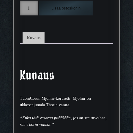
M
Lisää ostoskoriin
j
ö
l
n
i
Kuvaus
r
k
o
r
u
Kuvaus
s
e
t
t
TuoniCorun Mjölnir-korusetti. Mjölnir on
i
ukkosenjumala Thorin vasara.
m
ä
“Kuka tätä vasaraa pitääkään, jos on sen arvoinen,
ä
saa Thorin voimat.”
r