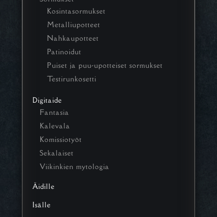
Kosintasormukset
Metalliupotteet
Nahkaupotteet
Patinoidut
Puiset ja puu-upotteiset sormukset
Testirunkosetti
Digitaide
Fantasia
Kalevala
Komissiotyöt
Sekalaiset
Viikinkien mytologia
Äidille
Isälle