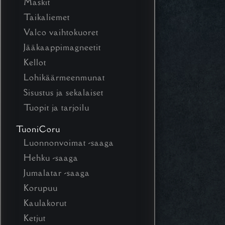
Maskit
Taikaliemet
Valco vaihtokuoret
Jääkaappimagneetit
Kellot
Lohikäärmeenmunat
Sisustus ja sekalaiset
Tuopit ja tarjoilu
TuoniCoru
Luonnonvoimat -saaga
Hehku -saaga
Jumalatar -saaga
Korupuu
Kaulakorut
Ketjut