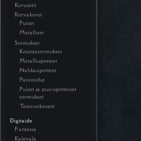
Korusetit
Korvakorut
Puiset
Metalliset
Sormukset
Kosintasormukset
Metalliupotteet
Nahkaupotteet
Patinoidut
Puiset ja puu-upotteiset
sormukset
Testirunkosetti
Digitaide
Fantasia
Kalevala