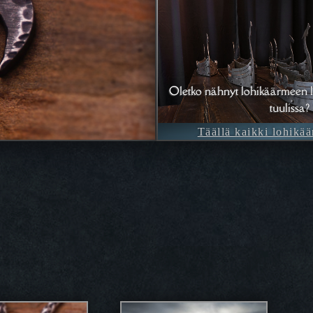
Oletko nähnyt lohikäärmeen l
tuulissa?
Täällä kaikki lohikää