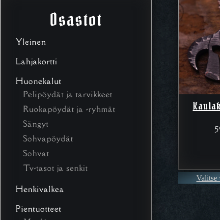
Osastot
Yleinen
Lahjakortti
Huonekalut
Pelipöydät ja tarvikkeet
Kaula
Ruokapöydät ja -ryhmät
Sängyt
5
Sohvapöydät
Sohvat
Tv-tasot ja senkit
Valitse
Henkivalkea
Pientuotteet