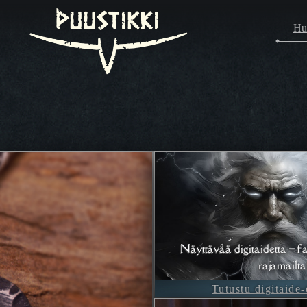
Hu
Näyttävää digitaidetta – fa
rajamailta
Tutustu digitaide