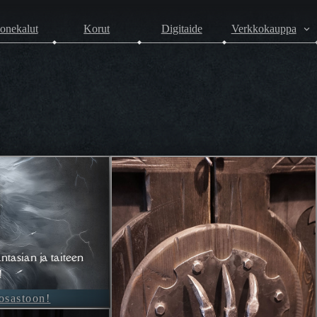
onekalut
Korut
Digitaide
Verkkokauppa
ntasian ja taiteen
!
-osastoon!