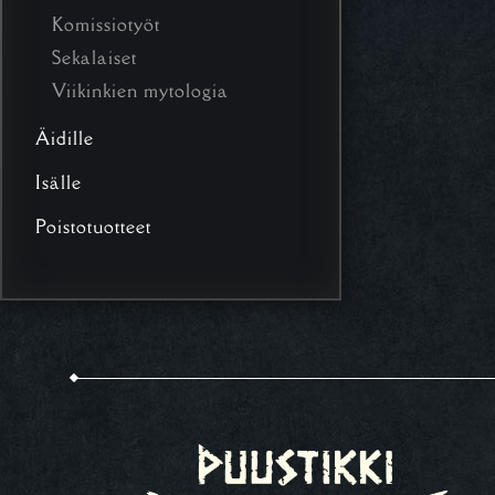
Komissiotyöt
Sekalaiset
Viikinkien mytologia
Äidille
Isälle
Poistotuotteet