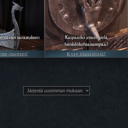
entävän sarastuksen
Kaipaatko jotain vielä
henkilökohtaisempaa?
rme-tuotteet!
Kysy tilaustöistä!