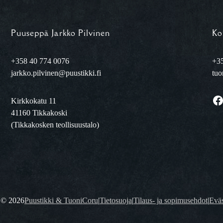
Puuseppä Jarkko Pilvinen
Ko
+358 40 774 0076
+35
jarkko.pilvinen@puustikki.fi
tuo
Facebook
Kirkkokatu 11
41160 Tikkakoski
(Tikkakosken teollisuustalo)
t ©
2026
Puustikki & TuoniCoru
|
Tietosuoja
|
Tilaus- ja sopimusehdot
|
Eväs