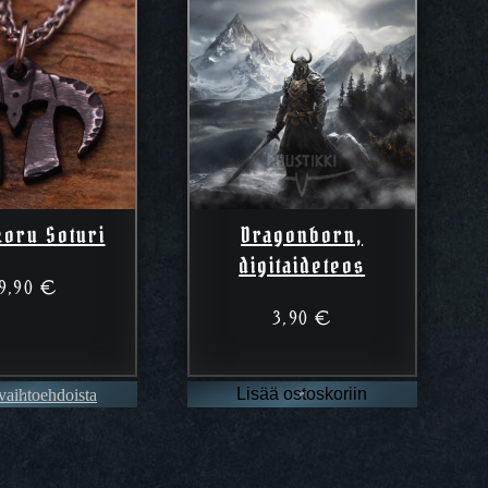
koru Soturi
Dragonborn,
digitaideteos
9,90
€
3,90
€
 vaihtoehdoista
Lisää ostoskoriin