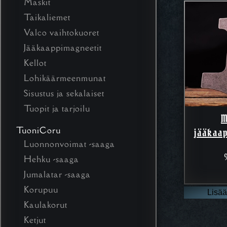
Maskit
Taikaliemet
Valco vaihtokuoret
Jääkaappimagneetit
Kellot
Lohikäärmeenmunat
Sisustus ja sekalaiset
Tuopit ja tarjoilu
M
TuoniCoru
jääkaa
Luonnonvoimat -saaga
Hehku -saaga
Jumalatar -saaga
Korupuu
Lisää
Kaulakorut
Ketjut