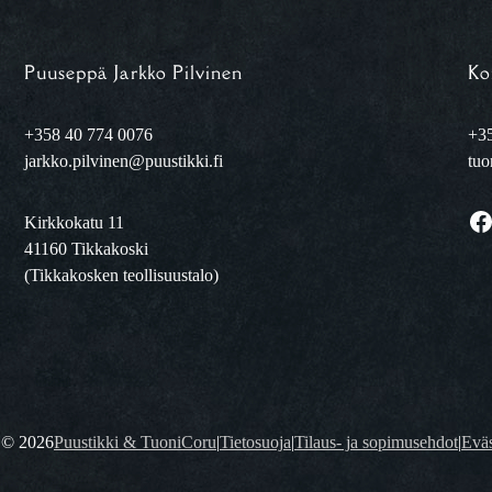
Puuseppä Jarkko Pilvinen
Ko
+358 40 774 0076
+35
jarkko.pilvinen@puustikki.fi
tuo
Facebook
Kirkkokatu 11
41160 Tikkakoski
(Tikkakosken teollisuustalo)
t ©
2026
Puustikki & TuoniCoru
|
Tietosuoja
|
Tilaus- ja sopimusehdot
|
Eväs