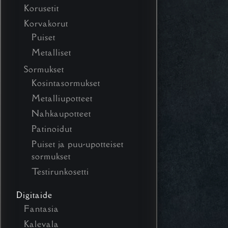
Korusetit
Korvakorut
Puiset
Metalliset
Sormukset
Kosintasormukset
Metalliupotteet
Nahkaupotteet
Patinoidut
Puiset ja puu-upotteiset
sormukset
Testirunkosetti
Digitaide
Fantasia
Kalevala