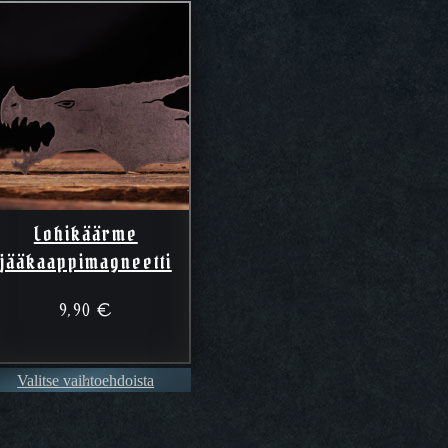
Lohikäärme
jääkaappimagneetti
9,90
€
Valitse vaihtoehdoista