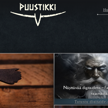
Hu
Näyttävää digitaidetta – fa
rajamailta
Tutustu digitaide