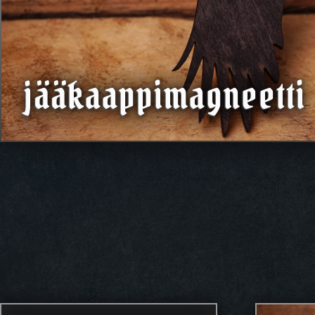
jääkaappimagneetti