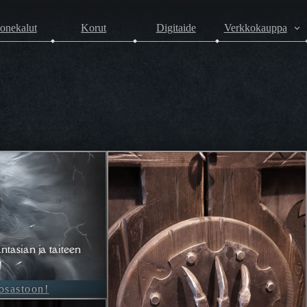
onekalut
Korut
Digitaide
Verkkokauppa
ntasian ja taiteen
!
-osastoon!