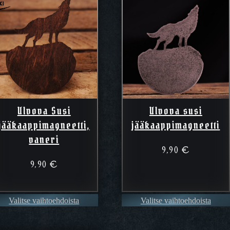
Ulvova Susi
Ulvova susi
jääkaappimagneetti,
jääkaappimagneetti
vaneri
9,90
€
9,90
€
Valitse vaihtoehdoista
Valitse vaihtoehdoista