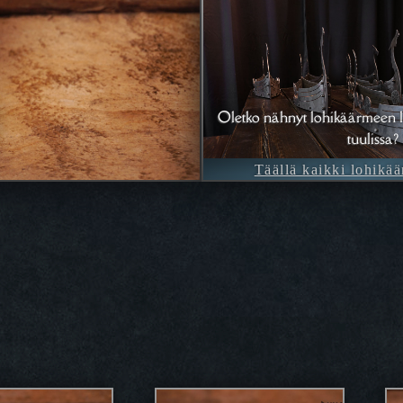
Oletko nähnyt lohikäärmeen l
tuulissa?
Täällä kaikki lohikää