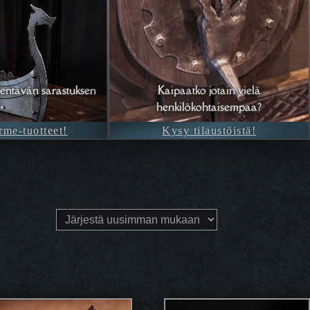
entävän sarastuksen
Kaipaatko jotain vielä
henkilökohtaisempaa?
rme-tuotteet!
Kysy tilaustöistä!