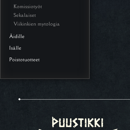
Komissiotyöt
Sekalaiset
Viikinkien mytologia
Äidille
Isälle
Poistotuotteet