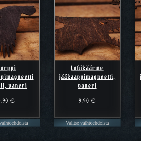
Korppi
Lohikäärme
ppimagneetti
jääkaappimagneetti,
li, vaneri
vaneri
9,90
€
9,90
€
 vaihtoehdoista
Valitse vaihtoehdoista