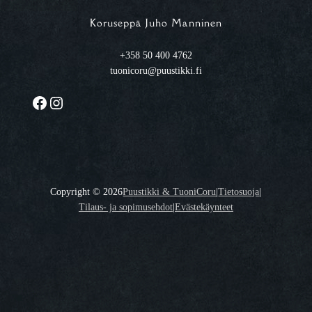
Koruseppä Juho Manninen
+358 50 400 4762
tuonicoru@puustikki.fi
Facebook
Instagram
Copyright ©
2026
Puustikki & TuoniCoru
|
Tietosuoja
|
Tilaus- ja sopimusehdot
|
Evästekäynteet