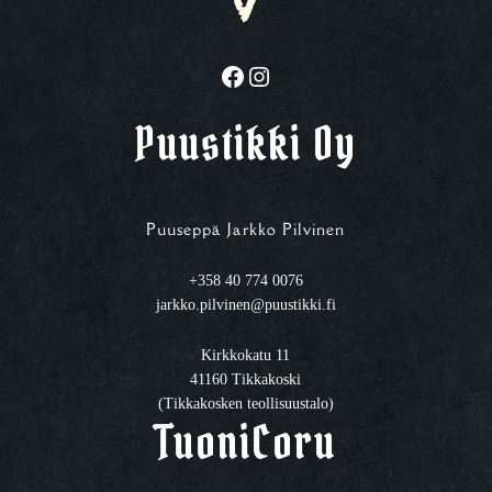
Facebook
Instagram
Puustikki Oy
Puuseppä Jarkko Pilvinen
+358 40 774 0076
jarkko.pilvinen@puustikki.fi
Kirkkokatu 11
41160 Tikkakoski
(Tikkakosken teollisuustalo)
TuoniCoru