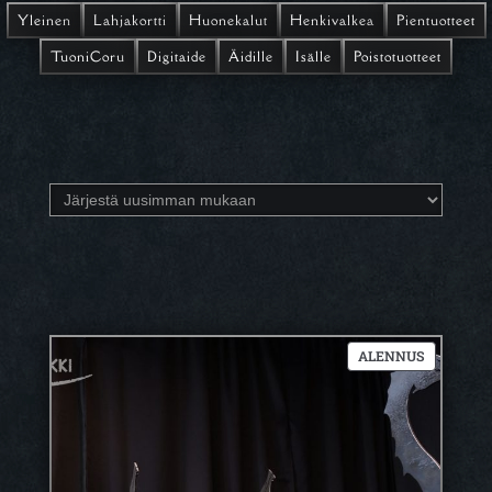
Yleinen
Lahjakortti
Huonekalut
Henkivalkea
Pientuotteet
TuoniCoru
Digitaide
Äidille
Isälle
Poistotuotteet
TUOTE
ALENNUS
ALENNUK