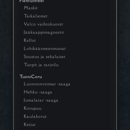
Pientuotteet
Maskit
Taikaliemet
Valco vaihtokuoret
Jääkaappimagneetit
Kellot
Lohikäärmeenmunat
Sisustus ja sekalaiset
Tuopit ja tarjoilu
TuoniCoru
Luonnonvoimat -saaga
Hehku -saaga
Jumalatar -saaga
Korupuu
Kaulakorut
Ketjut