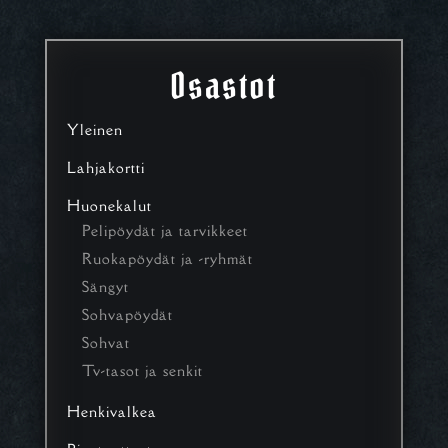
Osastot
Yleinen
Lahjakortti
Huonekalut
Pelipöydät ja tarvikkeet
Ruokapöydät ja -ryhmät
Sängyt
Sohvapöydät
Sohvat
Tv-tasot ja senkit
Henkivalkea