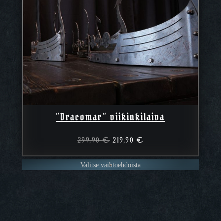
”Dracomar” viikinkilaiva
Alkuperäinen
Nykyinen
299,90
€
219,90
€
hinta
hinta
oli:
on:
Valitse vaihtoehdoista
299,90 €.
219,90 €.