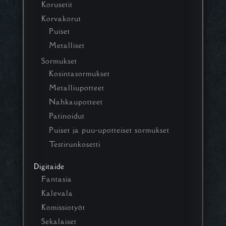
Korusetit
Korvakorut
Puiset
Metalliset
Sormukset
Kosintasormukset
Metalliupotteet
Nahkaupotteet
Patinoidut
Puiset ja puu-upotteiset sormukset
Testirunkosetti
Digitaide
Fantasia
Kalevala
Komissiotyöt
Sekalaiset