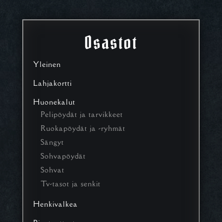
Osastot
Yleinen
Lahjakortti
Huonekalut
Pelipöydät ja tarvikkeet
Ruokapöydät ja -ryhmät
Sängyt
Sohvapöydät
Sohvat
Tv-tasot ja senkit
Henkivalkea