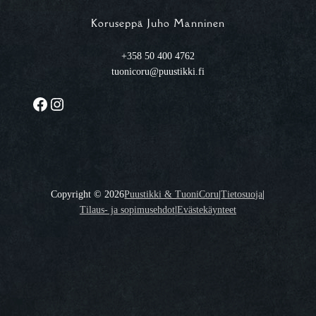
Koruseppä Juho Manninen
+358 50 400 4762
tuonicoru@puustikki.fi
Facebook
Instagram
Copyright ©
2026
Puustikki & TuoniCoru
|
Tietosuoja
|
Tilaus- ja sopimusehdot
|
Evästekäynteet