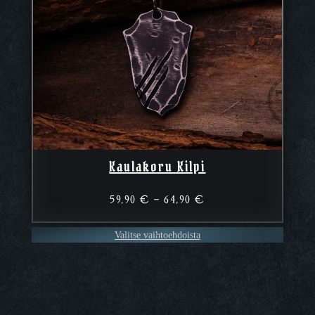
Kaulakoru Kilpi
Hintaluokka:
59,90
€
–
64,90
€
59,90 €
–
Valitse vaihtoehdoista
64,90 €