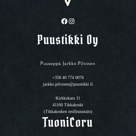
Facebook
Instagram
Puustikki Oy
Puuseppä Jarkko Pilvinen
+358 40 774 0076
jarkko.pilvinen@puustikki.fi
Kirkkokatu 11
41160 Tikkakoski
(Tikkakosken teollisuustalo)
TuoniCoru