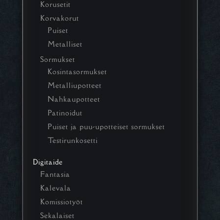
Korusetit
Korvakorut
Puiset
Metalliset
Sormukset
Kosintasormukset
Metalliupotteet
Nahkaupotteet
Patinoidut
Puiset ja puu-upotteiset sormukset
Testirunkosetti
Digitaide
Fantasia
Kalevala
Komissiotyöt
Sekalaiset