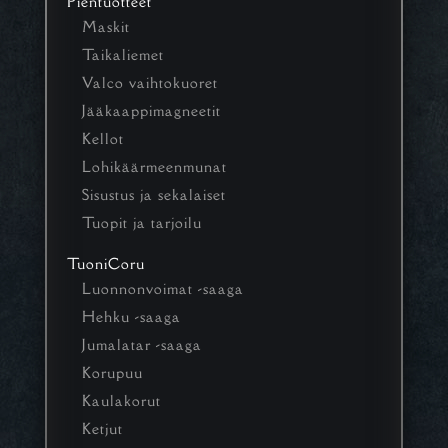
Pientuotteet
Maskit
Taikaliemet
Valco vaihtokuoret
Jääkaappimagneetit
Kellot
Lohikäärmeenmunat
Sisustus ja sekalaiset
Tuopit ja tarjoilu
TuoniCoru
Luonnonvoimat -saaga
Hehku -saaga
Jumalatar -saaga
Korupuu
Kaulakorut
Ketjut