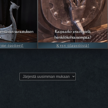
entävän sarastuksen
Kaipaatko jotain vielä
henkilökohtaisempaa?
rme-tuotteet!
Kysy tilaustöistä!