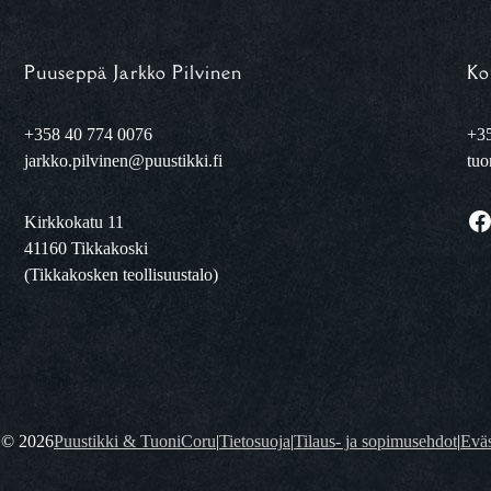
Puuseppä Jarkko Pilvinen
Ko
+358 40 774 0076
+35
jarkko.pilvinen@puustikki.fi
tuo
Facebook
Kirkkokatu 11
41160 Tikkakoski
(Tikkakosken teollisuustalo)
t ©
2026
Puustikki & TuoniCoru
|
Tietosuoja
|
Tilaus- ja sopimusehdot
|
Eväs