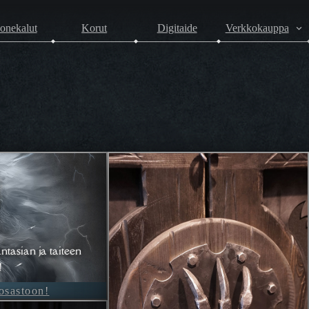
onekalut
Korut
Digitaide
Verkkokauppa
ntasian ja taiteen
!
-osastoon!