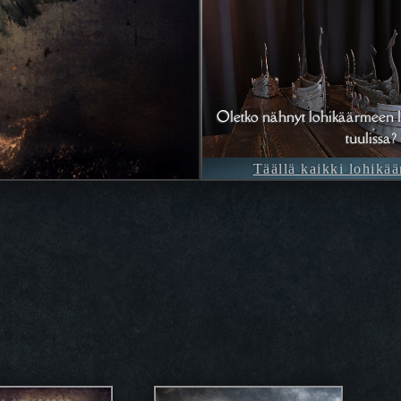
Oletko nähnyt lohikäärmeen l
tuulissa?
Täällä kaikki lohikää