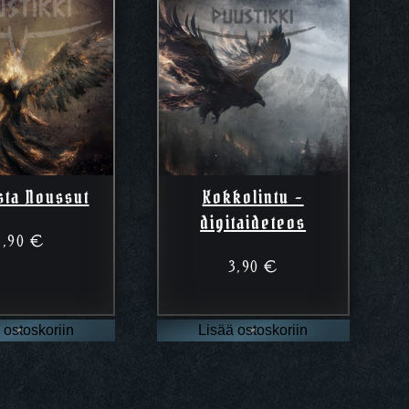
sta Noussut
Kokkolintu –
digitaideteos
3,90
€
3,90
€
 ostoskoriin
Lisää ostoskoriin