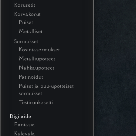
Korusetit
Korvakorut
Puiset
Metalliset
Sormukset
Kosintasormukset
Metalliupotteet
Nahkaupotteet
Patinoidut
Puiset ja puu-upotteiset
sormukset
Testirunkosetti
Digitaide
Fantasia
Kalevala