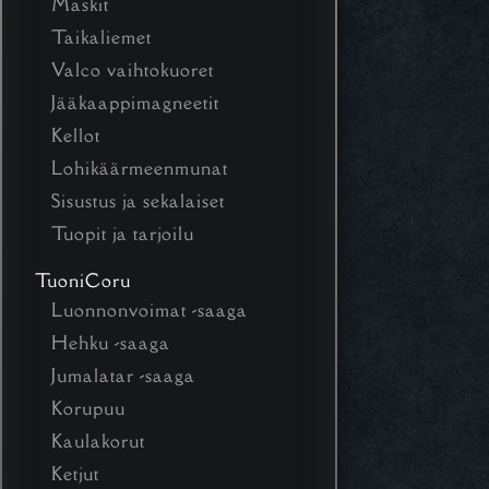
Maskit
Taikaliemet
Valco vaihtokuoret
Jääkaappimagneetit
Kellot
Lohikäärmeenmunat
Sisustus ja sekalaiset
Tuopit ja tarjoilu
TuoniCoru
Luonnonvoimat -saaga
Hehku -saaga
Jumalatar -saaga
Korupuu
Kaulakorut
Ketjut