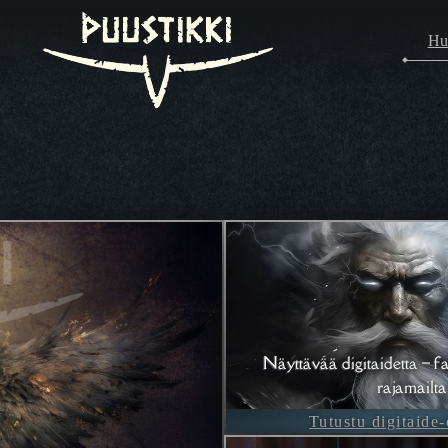
Hu
Näyttävää digitaidetta – fa
rajamailta
Tutustu digitaide