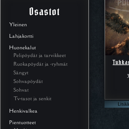
Osastot
Yleinen
Lahjakortti
Huonekalut
Pelipöydät ja tarvikkeet
Tuhka
Ruokapöydät ja -ryhmät
Sängyt
Sohvapöydät
Sohvat
Tv-tasot ja senkit
Lisää
Henkivalkea
Pientuotteet