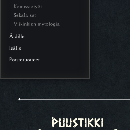
Komissiotyöt
Sekalaiset
Viikinkien mytologia
Äidille
Isälle
Poistotuotteet