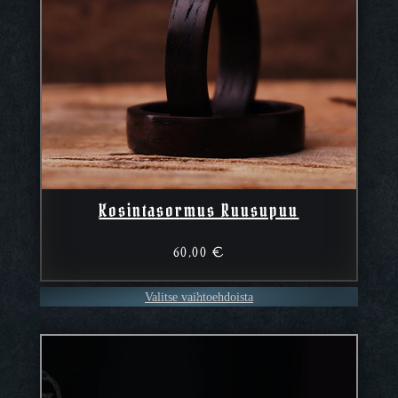
Kosintasormus Ruusupuu
60,00
€
Valitse vaihtoehdoista