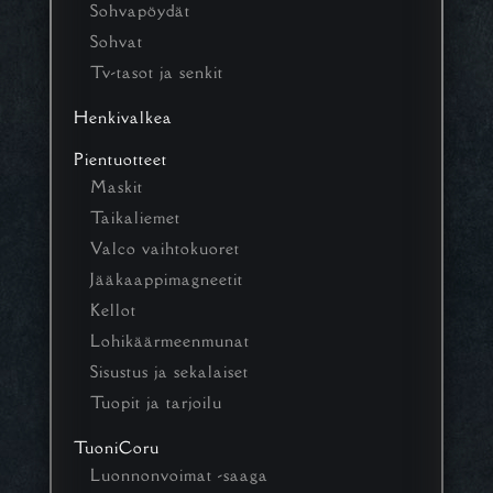
Sohvapöydät
Sohvat
Tv-tasot ja senkit
Henkivalkea
Pientuotteet
Maskit
Taikaliemet
Valco vaihtokuoret
Jääkaappimagneetit
Kellot
Lohikäärmeenmunat
Sisustus ja sekalaiset
Tuopit ja tarjoilu
TuoniCoru
Luonnonvoimat -saaga