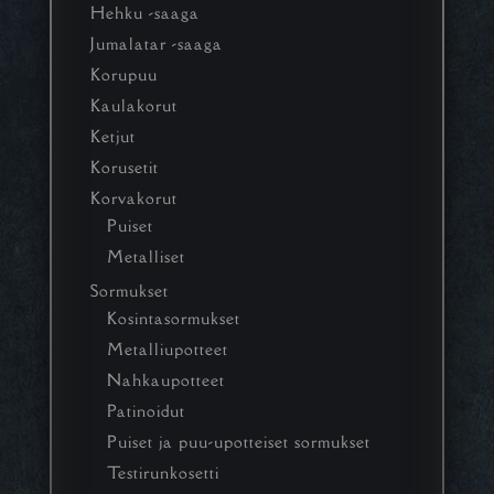
Hehku -saaga
Jumalatar -saaga
Korupuu
Kaulakorut
Ketjut
Korusetit
Korvakorut
Puiset
Metalliset
Sormukset
Kosintasormukset
Metalliupotteet
Nahkaupotteet
Patinoidut
Puiset ja puu-upotteiset sormukset
Testirunkosetti