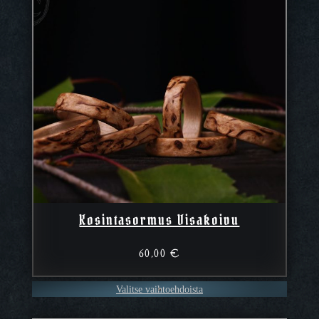
Kosintasormus Visakoivu
60,00
€
Valitse vaihtoehdoista