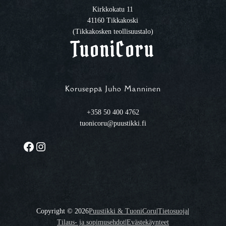
Kirkkokatu 11
41160 Tikkakoski
(Tikkakosken teollisuustalo)
TuoniCoru
Koruseppä Juho Manninen
+358 50 400 4762
tuonicoru@puustikki.fi
Facebook
Instagram
Copyright ©
2026
Puustikki & TuoniCoru
|
Tietosuoja
|
Tilaus- ja sopimusehdot
|
Evästekäynteet