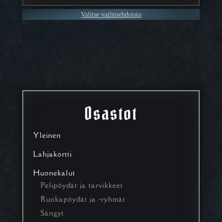
Valitse vaihtoehdoista
Osastot
Yleinen
Lahjakortti
Huonekalut
Pelipöydät ja tarvikkeet
Ruokapöydät ja -ryhmät
Sängyt