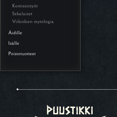
Komissiotyöt
Sekalaiset
Viikinkien mytologia
Äidille
Isälle
Poistotuotteet