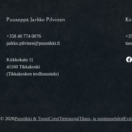
Puuseppä Jarkko Pilvinen
Ko
+358 40 774 0076
+35
jarkko.pilvinen@puustikki.fi
tuo
Facebook
Kirkkokatu 11
41160 Tikkakoski
(Tikkakosken teollisuustalo)
t ©
2026
Puustikki & TuoniCoru
|
Tietosuoja
|
Tilaus- ja sopimusehdot
|
Eväs