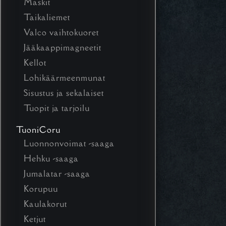
Maskit
Taikaliemet
Valco vaihtokuoret
Jääkaappimagneetit
Kellot
Lohikäärmeenmunat
Sisustus ja sekalaiset
Tuopit ja tarjoilu
TuoniCoru
Luonnonvoimat -saaga
Hehku -saaga
Jumalatar -saaga
Korupuu
Kaulakorut
Ketjut