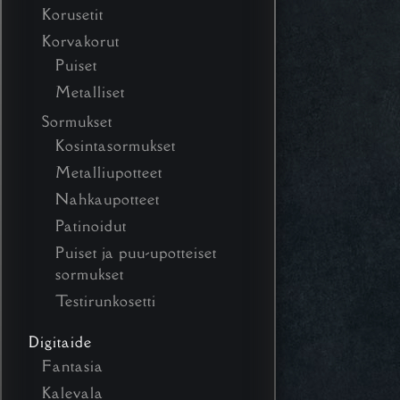
Korusetit
Korvakorut
Puiset
Metalliset
Sormukset
Kosintasormukset
Metalliupotteet
Nahkaupotteet
Patinoidut
Puiset ja puu-upotteiset
sormukset
Testirunkosetti
Digitaide
Fantasia
Kalevala