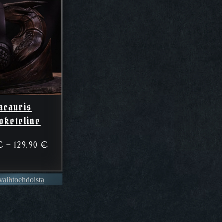
acauris
oketeline
Hintaluokka:
€
–
129,90
€
99,90 €
–
 vaihtoehdoista
129,90 €