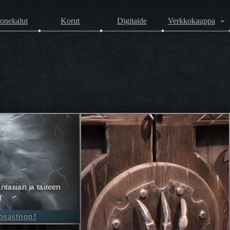
onekalut
Korut
Digitaide
Verkkokauppa
ntasian ja taiteen
!
-osastoon!