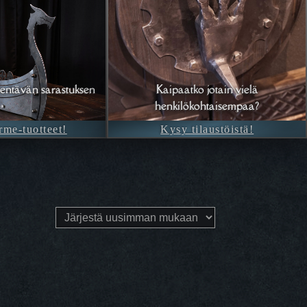
entävän sarastuksen
Kaipaatko jotain vielä
henkilökohtaisempaa?
rme-tuotteet!
Kysy tilaustöistä!