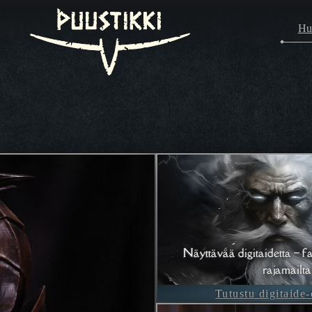
Hu
Näyttävää digitaidetta – fa
rajamailta
Tutustu digitaide