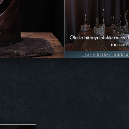
Oletko nähnyt lohikäärmeen l
tuulissa?
Täällä kaikki lohikää