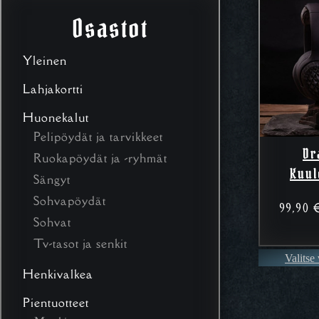
Osastot
Yleinen
Lahjakortti
Huonekalut
Pelipöydät ja tarvikkeet
Dr
Ruokapöydät ja -ryhmät
Kuul
Sängyt
Sohvapöydät
99,90
Sohvat
Tv-tasot ja senkit
Valitse
Henkivalkea
Pientuotteet