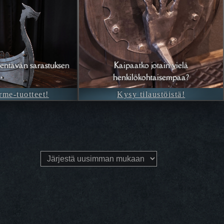
entävän sarastuksen
Kaipaatko jotain vielä
henkilökohtaisempaa?
rme-tuotteet!
Kysy tilaustöistä!