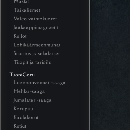
Maskit
Taikaliemet
Valco vaihtokuoret
Jääkaappimagneetit
Kellot
Lohikäärmeenmunat
Sisustus ja sekalaiset
Tuopit ja tarjoilu
TuoniCoru
Luonnonvoimat -saaga
Hehku -saaga
Jumalatar -saaga
Korupuu
Kaulakorut
Ketjut