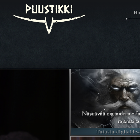
Hu
Näyttävää digitaidetta – fa
rajamailta
Tutustu digitaide