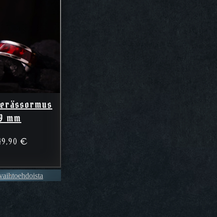
Terässormus
9 mm
49,90
€
 vaihtoehdoista