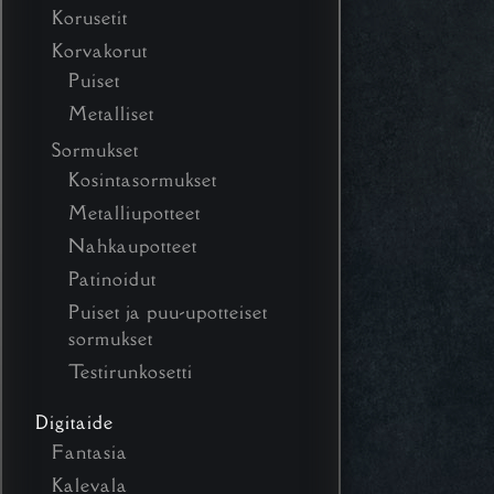
Korusetit
Korvakorut
Puiset
Metalliset
Sormukset
Kosintasormukset
Metalliupotteet
Nahkaupotteet
Patinoidut
Puiset ja puu-upotteiset
sormukset
Testirunkosetti
Digitaide
Fantasia
Kalevala