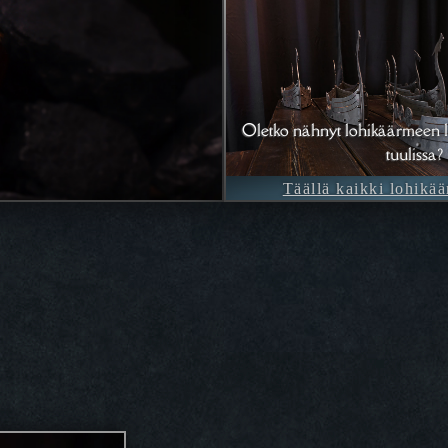
Oletko nähnyt lohikäärmeen l
tuulissa?
Täällä kaikki lohikää