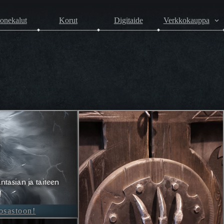
onekalut
Korut
Digitaide
Verkkokauppa
ntasian ja taiteen
!
-osastoon!