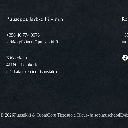
Puuseppä Jarkko Pilvinen
Ko
+358 40 774 0076
+35
jarkko.pilvinen@puustikki.fi
tuo
Facebook
Kirkkokatu 11
41160 Tikkakoski
(Tikkakosken teollisuustalo)
t ©
2026
Puustikki & TuoniCoru
|
Tietosuoja
|
Tilaus- ja sopimusehdot
|
Eväs