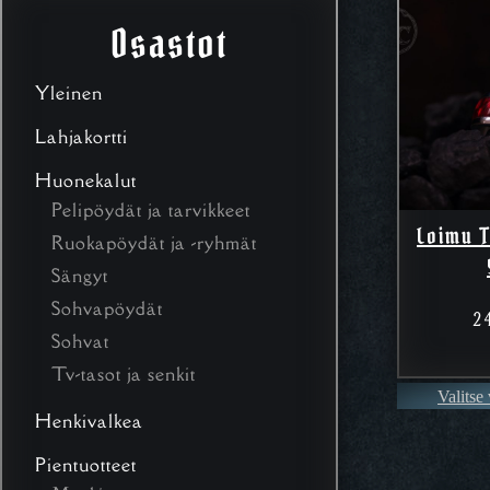
Osastot
Yleinen
Lahjakortti
Huonekalut
Pelipöydät ja tarvikkeet
Loimu 
Ruokapöydät ja -ryhmät
Sängyt
Sohvapöydät
2
Sohvat
Tv-tasot ja senkit
Valitse
Henkivalkea
Pientuotteet