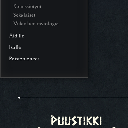
Komissiotyöt
Sekalaiset
Viikinkien mytologia
Äidille
Isälle
Poistotuotteet