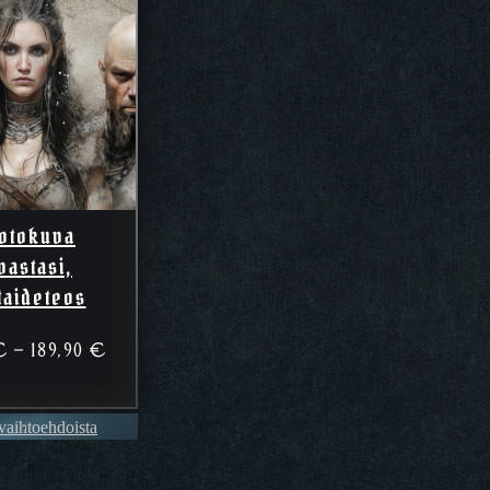
otokuva
vastasi,
taideteos
Hintaluokka:
€
–
189,90
€
99,90 €
–
 vaihtoehdoista
189,90 €