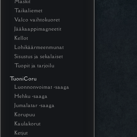
Maskit
Taikaliemet
Valco vaihtokuoret
Jääkaappimagneetit
Kellot
Lohikäärmeenmunat
Sisustus ja sekalaiset
Tuopit ja tarjoilu
TuoniCoru
Luonnonvoimat -saaga
Hehku -saaga
Jumalatar -saaga
Korupuu
Kaulakorut
Ketjut