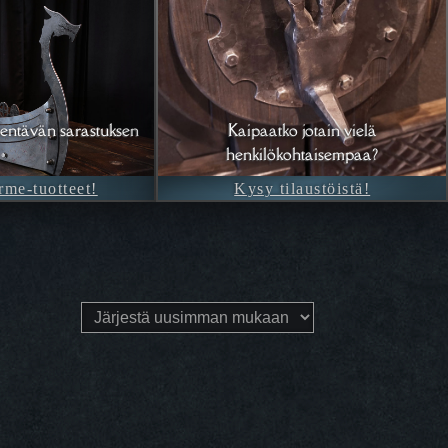
entävän sarastuksen
Kaipaatko jotain vielä
henkilökohtaisempaa?
rme-tuotteet!
Kysy tilaustöistä!