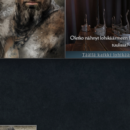
Oletko nähnyt lohikäärmeen l
tuulissa?
Täällä kaikki lohikää