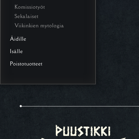
Komissiotyöt
Sekalaiset
Viikinkien mytologia
Äidille
Isälle
Poistotuotteet