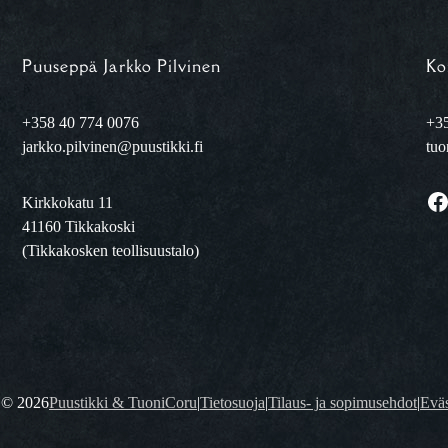
Puuseppä Jarkko Pilvinen
Ko
+358 40 774 0076
+35
jarkko.pilvinen@puustikki.fi
tuo
Facebook
Kirkkokatu 11
41160 Tikkakoski
(Tikkakosken teollisuustalo)
t ©
2026
Puustikki & TuoniCoru
|
Tietosuoja
|
Tilaus- ja sopimusehdot
|
Eväs