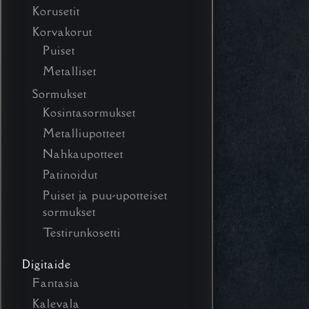
Korusetit
Korvakorut
Puiset
Metalliset
Sormukset
Kosintasormukset
Metalliupotteet
Nahkaupotteet
Patinoidut
Puiset ja puu-upotteiset
sormukset
Testirunkosetti
Digitaide
Fantasia
Kalevala