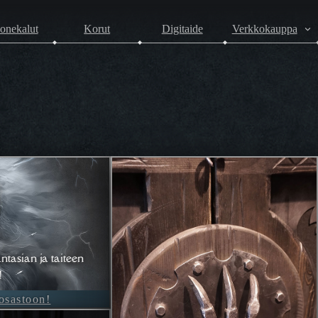
onekalut
Korut
Digitaide
Verkkokauppa
ntasian ja taiteen
!
-osastoon!