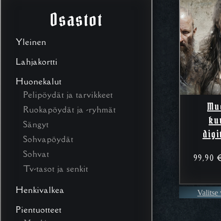
Osastot
Yleinen
Lahjakortti
Huonekalut
Pelipöydät ja tarvikkeet
Mu
Ruokapöydät ja -ryhmät
ku
Sängyt
digi
Sohvapöydät
Sohvat
99,90
Tv-tasot ja senkit
Henkivalkea
Valitse
Pientuotteet