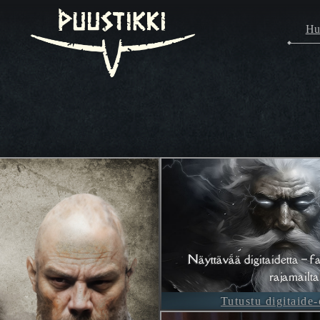
Hu
Näyttävää digitaidetta – fa
rajamailta
Tutustu digitaide