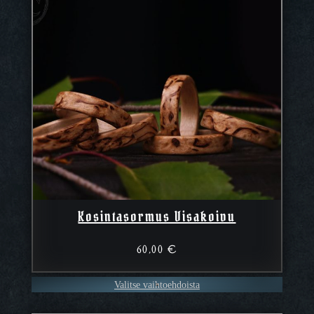
Kosintasormus Visakoivu
60,00
€
Valitse vaihtoehdoista