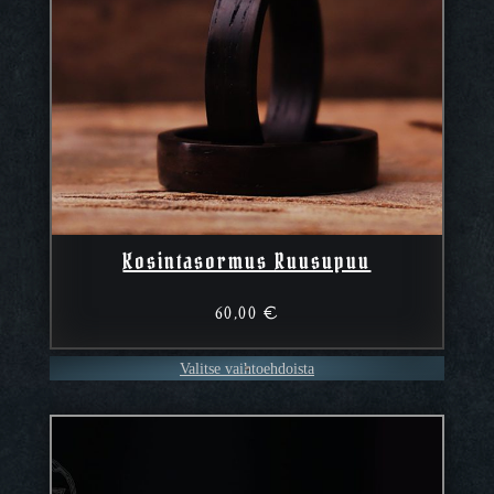
Kosintasormus Ruusupuu
60,00
€
Valitse vaihtoehdoista