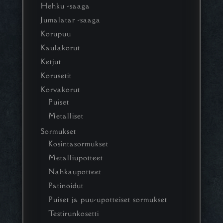
Hehku -saaga
Jumalatar -saaga
Korupuu
Kaulakorut
Ketjut
Korusetit
Korvakorut
Puiset
Metalliset
Sormukset
Kosintasormukset
Metalliupotteet
Nahkaupotteet
Patinoidut
Puiset ja puu-upotteiset sormukset
Testirunkosetti