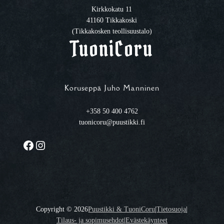
Kirkkokatu 11
41160 Tikkakoski
(Tikkakosken teollisuustalo)
TuoniCoru
Koruseppä Juho Manninen
+358 50 400 4762
tuonicoru@puustikki.fi
Facebook
Instagram
Copyright ©
2026
Puustikki & TuoniCoru
|
Tietosuoja
|
Tilaus- ja sopimusehdot
|
Evästekäynteet