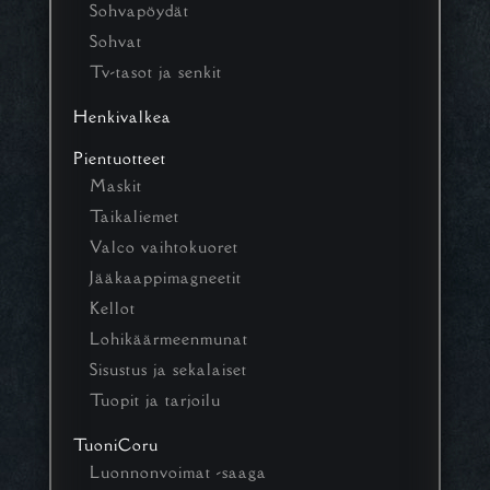
Sohvapöydät
Sohvat
Tv-tasot ja senkit
Henkivalkea
Pientuotteet
Maskit
Taikaliemet
Valco vaihtokuoret
Jääkaappimagneetit
Kellot
Lohikäärmeenmunat
Sisustus ja sekalaiset
Tuopit ja tarjoilu
TuoniCoru
Luonnonvoimat -saaga