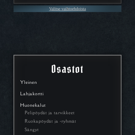
Valitse vaihtoehdoista
Osastot
Yleinen
Lahjakortti
Huonekalut
Pelipöydät ja tarvikkeet
Ruokapöydät ja -ryhmät
Sängyt