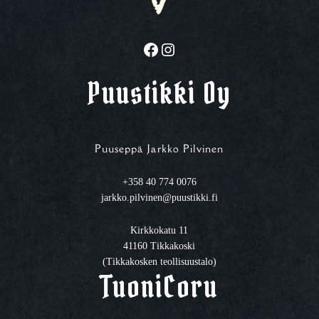
Facebook
Instagram
Puustikki Oy
Puuseppä Jarkko Pilvinen
+358 40 774 0076
jarkko.pilvinen@puustikki.fi
Kirkkokatu 11
41160 Tikkakoski
(Tikkakosken teollisuustalo)
TuoniCoru