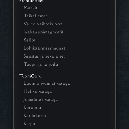
Pientuotteet
Maskit
Taikaliemet
Valco vaihtokuoret
Jääkaappimagneetit
Kellot
Lohikäärmeenmunat
Sisustus ja sekalaiset
Tuopit ja tarjoilu
TuoniCoru
Luonnonvoimat -saaga
Hehku -saaga
Jumalatar -saaga
Korupuu
Kaulakorut
Ketjut