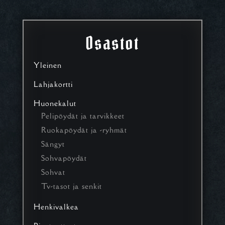
Osastot
Yleinen
Lahjakortti
Huonekalut
Pelipöydät ja tarvikkeet
Ruokapöydät ja -ryhmät
Sängyt
Sohvapöydät
Sohvat
Tv-tasot ja senkit
Henkivalkea