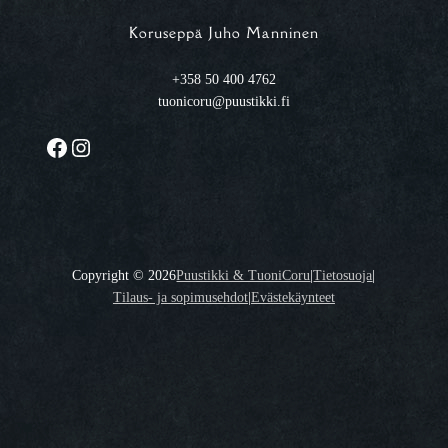
Koruseppä Juho Manninen
+358 50 400 4762
tuonicoru@puustikki.fi
Facebook
Instagram
Copyright ©
2026
Puustikki & TuoniCoru
|
Tietosuoja
|
Tilaus- ja sopimusehdot
|
Evästekäynteet