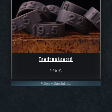
Testirunkosetti
9,90
€
Valitse vaihtoehdoista