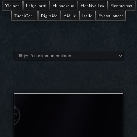
Yleinen
Lahjakortti
Huonekalut
Henkivalkea
Pientuotteet
TuoniCoru
Digitaide
Äidille
Isälle
Poistotuotteet