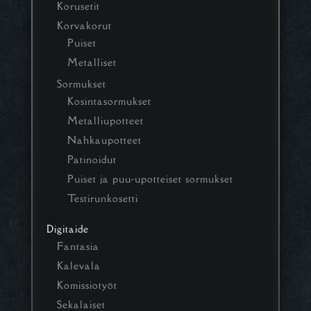
Korusetit
Korvakorut
Puiset
Metalliset
Sormukset
Kosintasormukset
Metalliupotteet
Nahkaupotteet
Patinoidut
Puiset ja puu-upotteiset sormukset
Testirunkosetti
Digitaide
Fantasia
Kalevala
Komissiotyöt
Sekalaiset