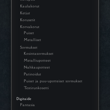
Kaulakorut
Ketjut
Korusetit
Korvakorut
Puiset
Metalliset
Sormukset
Kosintasormukset
Metalliupotteet
Nahkaupotteet
Patinoidut
Puiset ja puu-upotteiset sormukset
Testirunkosetti
Digitaide
Fantasia