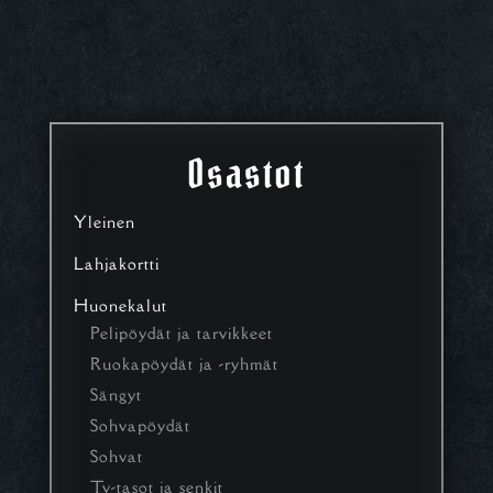
Osastot
Yleinen
Lahjakortti
Huonekalut
Pelipöydät ja tarvikkeet
Ruokapöydät ja -ryhmät
Sängyt
Sohvapöydät
Sohvat
Tv-tasot ja senkit