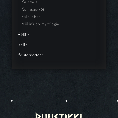
Kalevala
Komissiotyöt
Sekalaiset
Viikinkien mytologia
Äidille
Isälle
Poistotuotteet