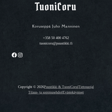
TuoniCoru
Koruseppä Juho Manninen
+358 50 400 4762
tuonicoru@puustikki.fi
Facebook
Instagram
Copyright ©
2026
Puustikki & TuoniCoru
|
Tietosuoja
|
Tilaus- ja sopimusehdot
|
Evästekäynteet