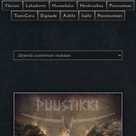
Yleinen
Lahjakortti
Huonekalut
Henkivalkea
Pientuotteet
TuoniCoru
Digitaide
Äidille
Isälle
Poistotuotteet