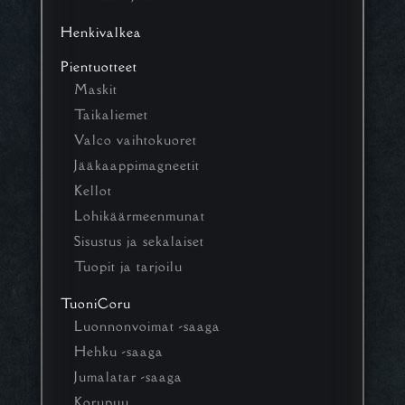
Henkivalkea
Pientuotteet
Maskit
Taikaliemet
Valco vaihtokuoret
Jääkaappimagneetit
Kellot
Lohikäärmeenmunat
Sisustus ja sekalaiset
Tuopit ja tarjoilu
TuoniCoru
Luonnonvoimat -saaga
Hehku -saaga
Jumalatar -saaga
Korupuu