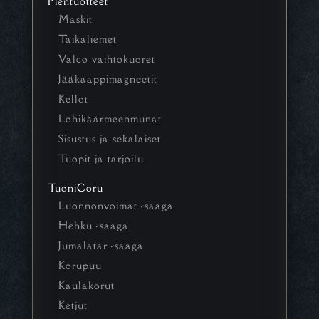
Pientuotteet
Maskit
Taikaliemet
Valco vaihtokuoret
Jääkaappimagneetit
Kellot
Lohikäärmeenmunat
Sisustus ja sekalaiset
Tuopit ja tarjoilu
TuoniCoru
Luonnonvoimat -saaga
Hehku -saaga
Jumalatar -saaga
Korupuu
Kaulakorut
Ketjut