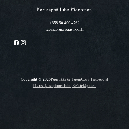
Koruseppä Juho Manninen
+358 50 400 4762
tuonicoru@puustikki.fi
Facebook
Instagram
Copyright ©
2026
Puustikki & TuoniCoru
|
Tietosuoja
|
Tilaus- ja sopimusehdot
|
Evästekäynteet