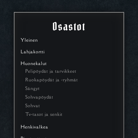
Osastot
Yleinen
Lahjakortti
Huonekalut
Pelipöydät ja tarvikkeet
Ruokapöydät ja -ryhmät
Sängyt
Sohvapöydät
Sohvat
Tv-tasot ja senkit
Henkivalkea