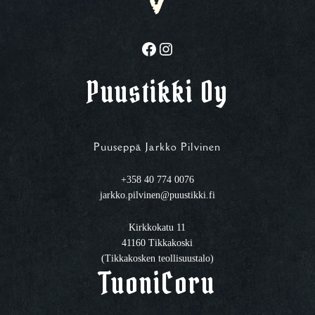
Facebook
Instagram
Puustikki Oy
Puuseppä Jarkko Pilvinen
+358 40 774 0076
jarkko.pilvinen@puustikki.fi
Kirkkokatu 11
41160 Tikkakoski
(Tikkakosken teollisuustalo)
TuoniCoru