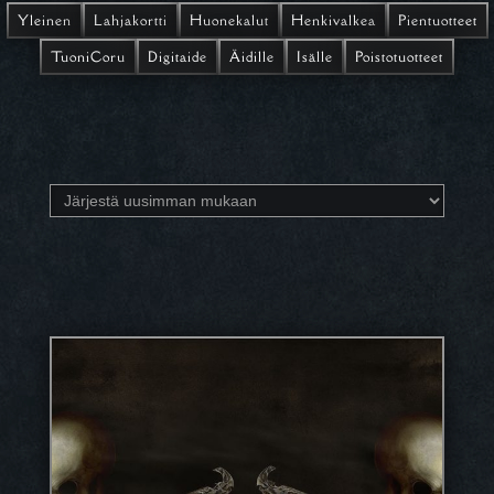
Yleinen
Lahjakortti
Huonekalut
Henkivalkea
Pientuotteet
TuoniCoru
Digitaide
Äidille
Isälle
Poistotuotteet