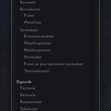
Korusetit
Korvakorut
Puiset
Metalliset
Sormukset
Kosintasormukset
Metalliupotteet
Nahkaupotteet
Patinoidut
Puiset ja puu-upotteiset sormukset
Testirunkosetti
Digitaide
Fantasia
Kalevala
Komissiotyöt
Sekalaiset