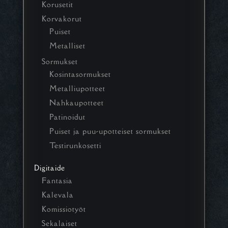
Korusetit
Korvakorut
Puiset
Metalliset
Sormukset
Kosintasormukset
Metalliupotteet
Nahkaupotteet
Patinoidut
Puiset ja puu-upotteiset sormukset
Testirunkosetti
Digitaide
Fantasia
Kalevala
Komissiotyöt
Sekalaiset