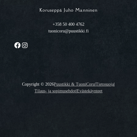
Koruseppä Juho Manninen
+358 50 400 4762
tuonicoru@puustikki.fi
Facebook
Instagram
Copyright ©
2026
Puustikki & TuoniCoru
|
Tietosuoja
|
Tilaus- ja sopimusehdot
|
Evästekäynteet