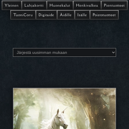
Yleinen
Lahjakortti
Huonekalut
Henkivalkea
Pientuotteet
TuoniCoru
Digitaide
Äidille
Isälle
Poistotuotteet