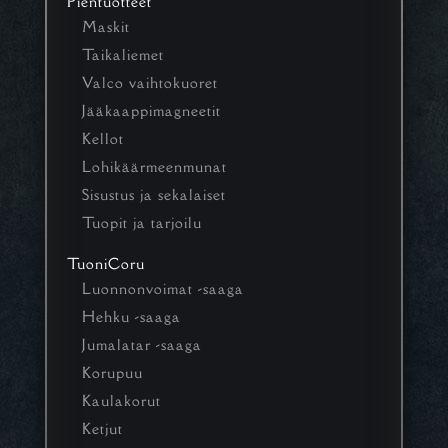
Pientuotteet
Maskit
Taikaliemet
Valco vaihtokuoret
Jääkaappimagneetit
Kellot
Lohikäärmeenmunat
Sisustus ja sekalaiset
Tuopit ja tarjoilu
TuoniCoru
Luonnonvoimat -saaga
Hehku -saaga
Jumalatar -saaga
Korupuu
Kaulakorut
Ketjut