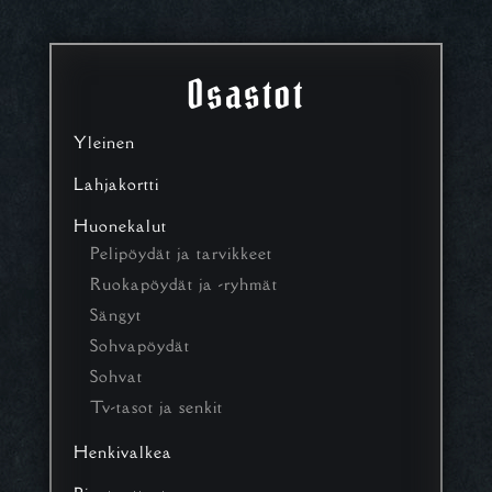
Osastot
Yleinen
Lahjakortti
Huonekalut
Pelipöydät ja tarvikkeet
Ruokapöydät ja -ryhmät
Sängyt
Sohvapöydät
Sohvat
Tv-tasot ja senkit
Henkivalkea