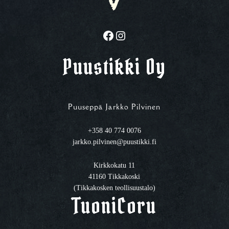
Facebook
Instagram
Puustikki Oy
Puuseppä Jarkko Pilvinen
+358 40 774 0076
jarkko.pilvinen@puustikki.fi
Kirkkokatu 11
41160 Tikkakoski
(Tikkakosken teollisuustalo)
TuoniCoru