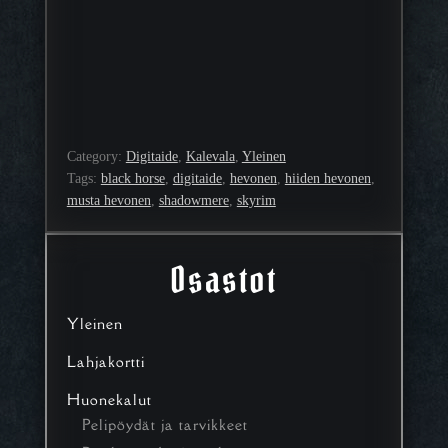
Category:
Digitaide
, 
Kalevala
, 
Yleinen
Tags:
black horse
, 
digitaide
, 
hevonen
, 
hiiden hevonen
, 
musta hevonen
, 
shadowmere
, 
skyrim
Osastot
Yleinen
Lahjakortti
Huonekalut
Pelipöydät ja tarvikkeet