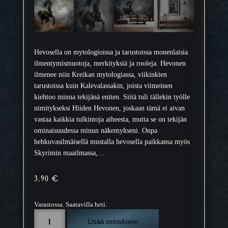
Hevosella on mytologioissa ja tarustoissa monenlaisia
ilmentymismuotoja, merkityksiä ja rooleja. Hevonen
ilmenee niin Kreikan mytologiassa, viikinkien
tarustoissa kuin Kalevalassakin, joista viimeinen
kiehtoo minua tekijänä eniten. Siitä tuli tällekin työlle
nimitykseksi Hiiden Hevonen, joskaan tämä ei aivan
vastaa kaikkia tulkintoja aiheesta, mutta se on tekijän
ominaisuudessa minun näkemykseni. Onpa
hehkuvasilmäisellä mustalla hevosella paikkansa myös
Skyrimin maailmassa,…
3,90
€
Varastossa. Saatavilla heti.
H
Lisää ostoskoriin
i