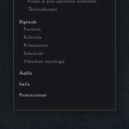
Puiset ja puu-upotteiset sormukset
Testirunkosetti
Digitaide
Fantasia
Kalevala
Komissiotyöt
Sekalaiset
Viikinkien mytologia
Äidille
Isälle
Poistotuotteet