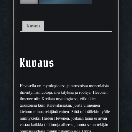
i
d
e
n
Kuvaus
H
e
v
o
n
Kuvaus
e
n
m
ä
Hevosella on mytologioissa ja tarustoissa monenlaisia
ä
ilmentymismuotoja, merkityksiä ja rooleja. Hevonen
r
ilmenee niin Kreikan mytologiassa, viikinkien
ä
tarustoissa kuin Kalevalassakin, joista viimeinen
kiehtoo minua tekijänä eniten. Siitä tuli tällekin työlle
nimitykseksi Hiiden Hevonen, joskaan tämä ei aivan
vastaa kaikkia tulkintoja aiheesta, mutta se on tekijän
ominaisuudessa minun näkemykseni. Onpa