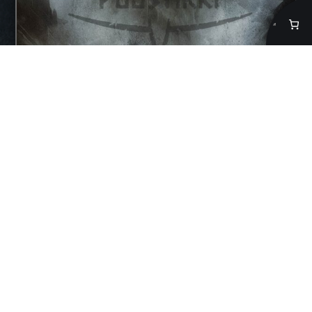
Voimaeläin Susi
3,90
€
Lisää ostoskoriin