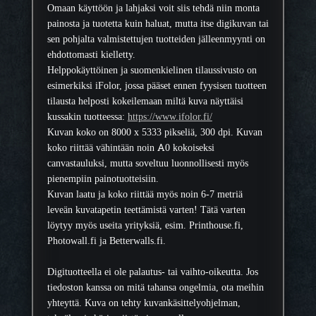
Omaan käyttöön ja lahjaksi voit siis tehdä niin monta
painosta ja tuotetta kuin haluat, mutta itse digikuvan tai
sen pohjalta valmistettujen tuotteiden jälleenmyynti on
ehdottomasti kielletty.
Helppokäyttöinen ja suomenkielinen tilaussivusto on
esimerkiksi iFolor, jossa pääset ennen fyysisen tuotteen
tilausta helposti kokeilemaan miltä kuva näyttäisi
kussakin tuotteessa:
https://www.ifolor.fi/
Kuvan koko on 8000 x 5333 pikseliä, 300 dpi. Kuvan
koko riittää vähintään noin A0 kokoiseksi
canvastauluksi, mutta soveltuu luonnollisesti myös
pienempiin painotuotteisiin.
Kuvan laatu ja koko riittää myös noin 6-7 metriä
leveän kuvatapetin teettämistä varten! Tätä varten
löytyy myös useita yrityksiä, esim. Printhouse.fi,
Photowall.fi ja Betterwalls.fi.
Digituotteella ei ole palautus- tai vaihto-oikeutta. Jos
tiedoston kanssa on mitä tahansa ongelmia, ota meihin
yhteyttä. Kuva on tehty kuvankäsittelyohjelman,