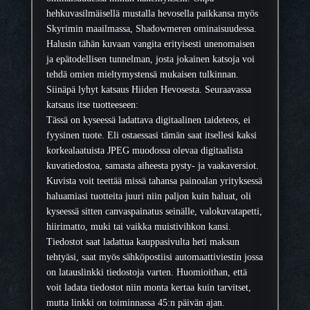
hehkuvasilmäisellä mustalla hevosella paikkansa myös
Skyrimin maailmassa, Shadowmeren ominaisuudessa.
Halusin tähän kuvaan vangita erityisesti unenomaisen
ja epätodellisen tunnelman, josta jokainen katsoja voi
tehdä omien mieltymystensä mukaisen tulkinnan.
Siinäpä lyhyt katsaus Hiiden Hevosesta. Seuraavassa
katsaus itse tuotteeseen:
Tässä on kyseessä ladattava digitaalinen taideteos, ei
fyysinen tuote. Eli ostaessasi tämän saat itsellesi kaksi
korkealaatuista JPEG muodossa olevaa digitaalista
kuvatiedostoa, samasta aiheesta pysty- ja vaakaversiot.
Kuvista voit teettää missä tahansa painoalan yrityksessä
haluamiasi tuotteita juuri niin paljon kuin haluat, oli
kyseessä sitten canvaspainatus seinälle, valokuvatapetti,
hiirimatto, muki tai vaikka muistivihkon kansi.
Tiedostot saat ladattua kauppasivulta heti maksun
tehtyäsi, saat myös sähköpostiisi automaattiviestin jossa
on latauslinkki tiedostoja varten. Huomioithan, että
voit ladata tiedostot niin monta kertaa kuin tarvitset,
mutta linkki on toiminnassa 45:n päivän ajan.