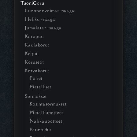
TuoniCoru
Luonnonvoimat -saaga
Hehku -saaga
Jumalatar -saaga
Korupuu
Kaulakorut
Ketjut
Korusetit
Korvakorut
Puiset
Metalliset
Sormukset
Kosintasormukset
Metalliupotteet
Nahkaupotteet
Patinoidut