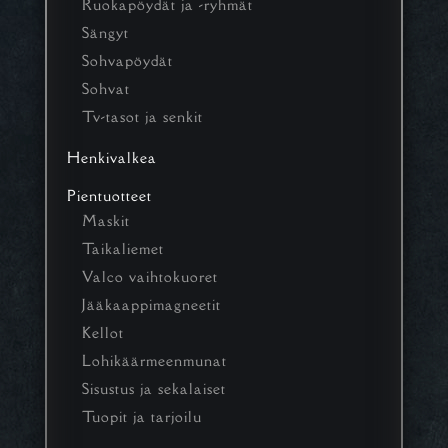
Ruokapöydät ja -ryhmät
Sängyt
Sohvapöydät
Sohvat
Tv-tasot ja senkit
Henkivalkea
Pientuotteet
Maskit
Taikaliemet
Valco vaihtokuoret
Jääkaappimagneetit
Kellot
Lohikäärmeenmunat
Sisustus ja sekalaiset
Tuopit ja tarjoilu