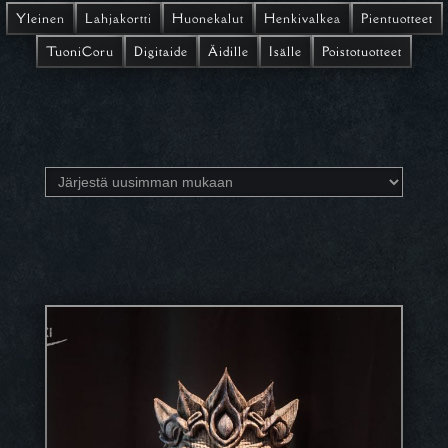
Yleinen
Lahjakortti
Huonekalut
Henkivalkea
Pientuotteet
TuoniCoru
Digitaide
Äidille
Isälle
Poistotuotteet