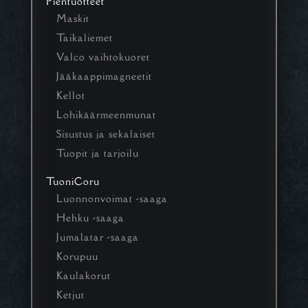
Pientuotteet
Maskit
Taikaliemet
Valco vaihtokuoret
Jääkaappimagneetit
Kellot
Lohikäärmeenmunat
Sisustus ja sekalaiset
Tuopit ja tarjoilu
TuoniCoru
Luonnonvoimat -saaga
Hehku -saaga
Jumalatar -saaga
Korupuu
Kaulakorut
Ketjut