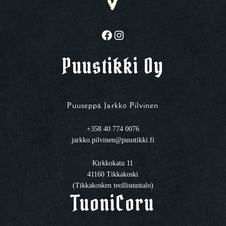
Facebook
Instagram
Puustikki Oy
Puuseppä Jarkko Pilvinen
+358 40 774 0076
jarkko.pilvinen@puustikki.fi
Kirkkokatu 11
41160 Tikkakoski
(Tikkakosken teollisuustalo)
TuoniCoru