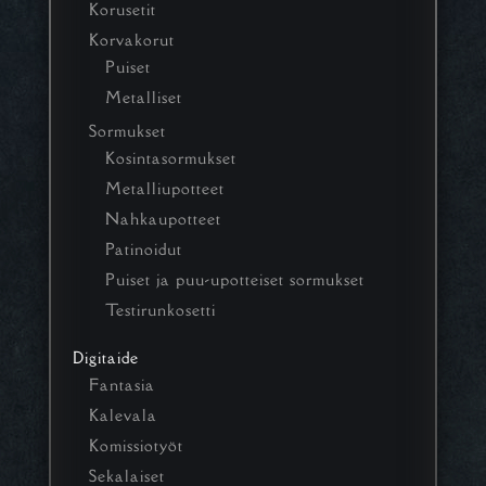
Korusetit
Korvakorut
Puiset
Metalliset
Sormukset
Kosintasormukset
Metalliupotteet
Nahkaupotteet
Patinoidut
Puiset ja puu-upotteiset sormukset
Testirunkosetti
Digitaide
Fantasia
Kalevala
Komissiotyöt
Sekalaiset