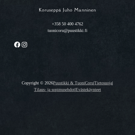
Koruseppä Juho Manninen
+358 50 400 4762
tuonicoru@puustikki.fi
Facebook
Instagram
Copyright ©
2026
Puustikki & TuoniCoru
|
Tietosuoja
|
Tilaus- ja sopimusehdot
|
Evästekäynteet