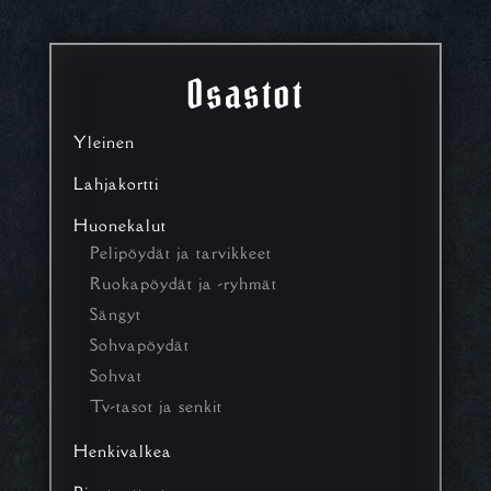
Osastot
Yleinen
Lahjakortti
Huonekalut
Pelipöydät ja tarvikkeet
Ruokapöydät ja -ryhmät
Sängyt
Sohvapöydät
Sohvat
Tv-tasot ja senkit
Henkivalkea