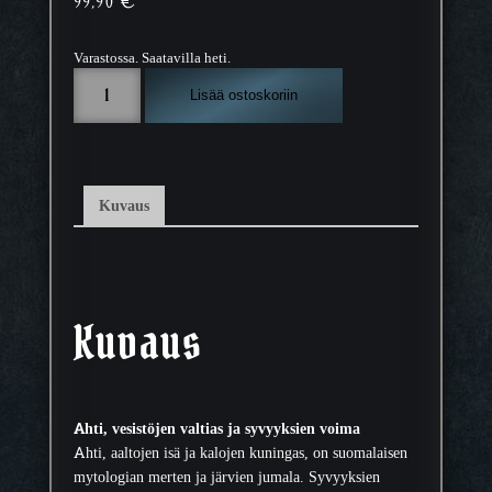
99,90
€
Varastossa. Saatavilla heti.
V
Lisää ostoskoriin
e
d
e
n
j
Kuvaus
u
m
a
l
a
Kuvaus
A
h
t
i
Ahti, vesistöjen valtias ja syvyyksien voima
,
Ahti, aaltojen isä ja kalojen kuningas, on suomalaisen
s
mytologian merten ja järvien jumala. Syvyyksien
e