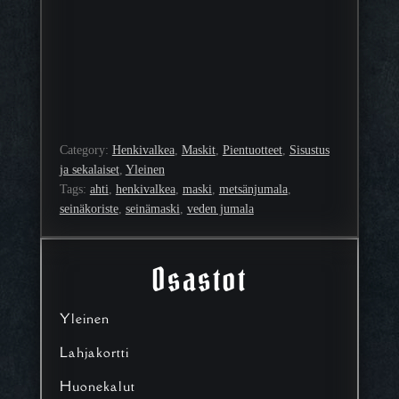
Category:
Henkivalkea
, 
Maskit
, 
Pientuotteet
, 
Sisustus
ja sekalaiset
, 
Yleinen
Tags:
ahti
, 
henkivalkea
, 
maski
, 
metsänjumala
, 
seinäkoriste
, 
seinämaski
, 
veden jumala
Osastot
Yleinen
Lahjakortti
Huonekalut