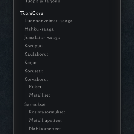
Tuopit ja tarjoilu
TuoniCoru
Luonnonvoimat -saaga
Hehku -saaga
Jumalatar -saaga
Korupuu
Kaulakorut
Ketjut
Korusetit
Korvakorut
Puiset
Metalliset
Sormukset
Kosintasormukset
Metalliupotteet
Nahkaupotteet