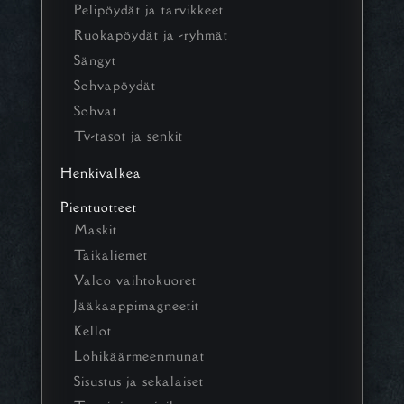
Pelipöydät ja tarvikkeet
Ruokapöydät ja -ryhmät
Sängyt
Sohvapöydät
Sohvat
Tv-tasot ja senkit
Henkivalkea
Pientuotteet
Maskit
Taikaliemet
Valco vaihtokuoret
Jääkaappimagneetit
Kellot
Lohikäärmeenmunat
Sisustus ja sekalaiset