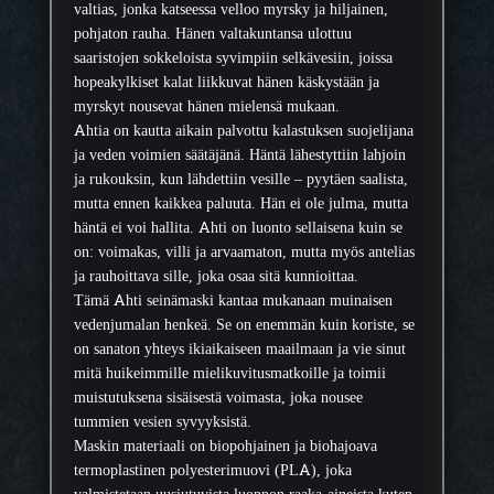
valtias, jonka katseessa velloo myrsky ja hiljainen,
i
pohjaton rauha. Hänen valtakuntansa ulottuu
n
saaristojen sokkeloista syvimpiin selkävesiin, joissa
ä
hopeakylkiset kalat liikkuvat hänen käskystään ja
m
myrskyt nousevat hänen mielensä mukaan.
a
Ahtia on kautta aikain palvottu kalastuksen suojelijana
s
ja veden voimien säätäjänä. Häntä lähestyttiin lahjoin
k
ja rukouksin, kun lähdettiin vesille – pyytäen saalista,
i
mutta ennen kaikkea paluuta. Hän ei ole julma, mutta
m
häntä ei voi hallita. Ahti on luonto sellaisena kuin se
ä
on: voimakas, villi ja arvaamaton, mutta myös antelias
ä
ja rauhoittava sille, joka osaa sitä kunnioittaa.
r
Tämä Ahti seinämaski kantaa mukanaan muinaisen
ä
vedenjumalan henkeä. Se on enemmän kuin koriste, se
on sanaton yhteys ikiaikaiseen maailmaan ja vie sinut
mitä huikeimmille mielikuvitusmatkoille ja toimii
muistutuksena sisäisestä voimasta, joka nousee
tummien vesien syvyyksistä.
Maskin materiaali on biopohjainen ja biohajoava
termoplastinen polyesterimuovi (PLA), joka
valmistetaan uusiutuvista luonnon raaka-aineista kuten