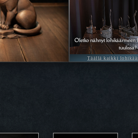
Oletko nähnyt lohikäärmeen l
tuulissa?
Täällä kaikki lohikää