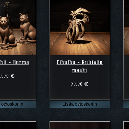
ahti – Burma
Cthulhu – Kultistin
maski
9,90
€
99,90
€
 ostoskoriin
Lisää ostoskoriin