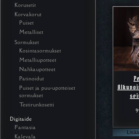
Korusetit
Korvakorut
Puiset
Metalliset
Sormukset
Kosintasormukset
Metalliupotteet
Nahkaupotteet
P
Patinoidut
Alkuvoi
Puiset ja puu-upotteiset
sormukset
se
Testirunkosetti
9
Digitaide
Fantasia
Lisää
Kalevala