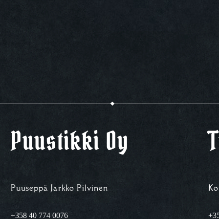
Puustikki Oy
T
Puuseppä Jarkko Pilvinen
Ko
+358 40 774 0076
+35