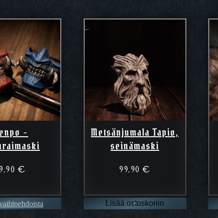
enpo -
Metsänjumala Tapio,
raimaski
seinämaski
9,90
€
99,90
€
 vaihtoehdoista
Lisää ostoskoriin