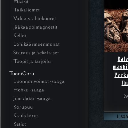
Maskit
Taikaliemet
Valco vaihtokuoret
Jääkaappimagneetit
Kellot
Lohikäärmeenmunat
Sisustus ja sekalaiset
Kal
Tuopit ja tarjoilu
maski
TuoniCoru
Perk
Luonnonvoimat -saaga
Il
Hehku -saaga
2
Jumalatar -saaga
Korupuu
Kaulakorut
Lisää
Ketjut