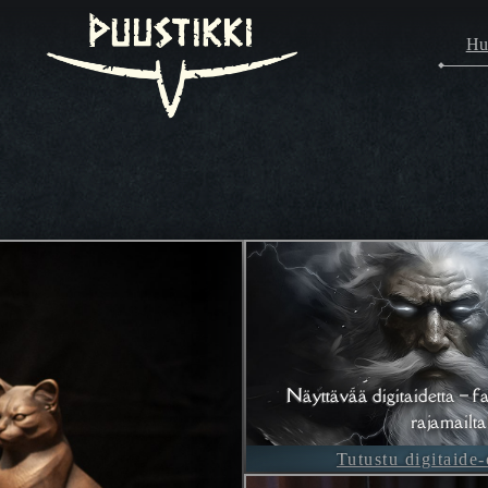
Hu
Näyttävää digitaidetta – fa
rajamailta
Tutustu digitaide