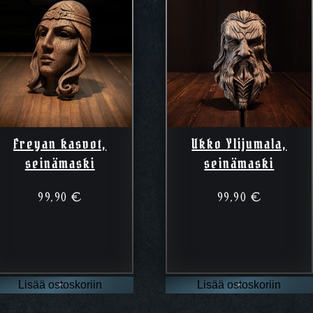
Freyan kasvot,
Ukko Ylijumala,
seinämaski
seinämaski
99,90
€
99,90
€
Lisää ostoskoriin
Lisää ostoskoriin