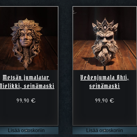
Metsän jumalatar
Vedenjumala Ahti,
Mielikki, seinämaski
seinämaski
99,90
€
99,90
€
Lisää ostoskoriin
Lisää ostoskoriin