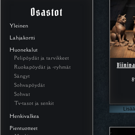
Osastot
Yleinen
Lahjakortti
Huonekalut
Pelipöydät ja tarvikkeet
Viiniv
Ruokapöydät ja -ryhmät
Sängyt
8
Sohvapöydät
Sohvat
Tv-tasot ja senkit
Lisää
Henkivalkea
Pientuotteet