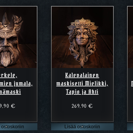
erkele,
Kalevalainen
mien jumala,
maskisetti Mielikki,
inämaski
Tapio ja Ahti
9,90
€
269,90
€
 ostoskoriin
Lisää ostoskoriin