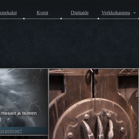
onekalut
Korut
Digitaide
Verkkokauppa
ntasian ja taiteen
!
-osastoon!