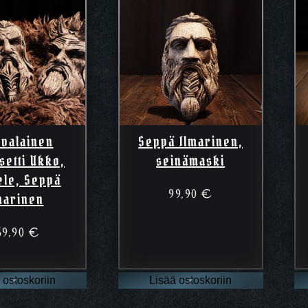
evalainen
Seppä Ilmarinen,
setti Ukko,
seinämaski
ele, Seppä
99,90
€
marinen
69,90
€
 ostoskoriin
Lisää ostoskoriin