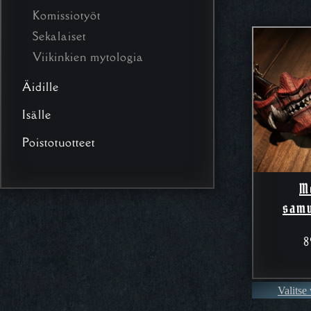
Komissiotyöt
Sekalaiset
Viikinkien mytologia
Äidille
Isälle
Poistotuotteet
M
samu
8
Valitse