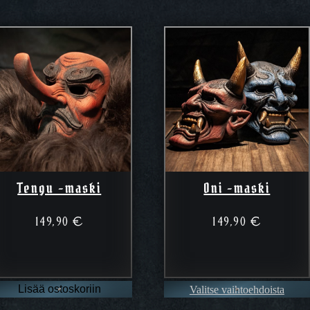
Tengu -maski
Oni -maski
149,90
€
149,90
€
Valitse vaihtoehdoista
Lisää ostoskoriin