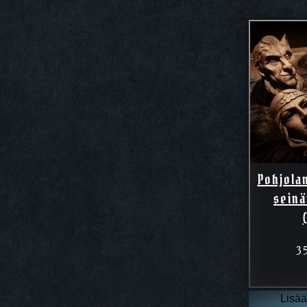
Pohjola
seinä
3
Lisää