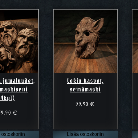
n jumaluudet,
Lokin kasvot,
maskisetti
seinämaski
(4kpl)
99,90
€
59,90
€
 ostoskoriin
Lisää ostoskoriin