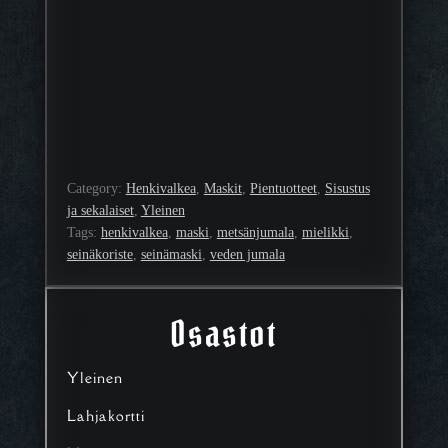
Category:
Henkivalkea
, 
Maskit
, 
Pientuotteet
, 
Sisustus
ja sekalaiset
, 
Yleinen
Tags:
henkivalkea
, 
maski
, 
metsänjumala
, 
mielikki
, 
seinäkoriste
, 
seinämaski
, 
veden jumala
Osastot
Yleinen
Lahjakortti