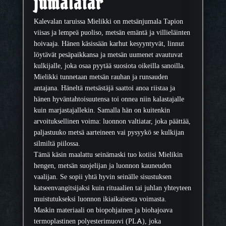
jumalatar
l
i
Kalevalan taruissa Mielikki on metsänjumala Tapion
k
viisas ja lempeä puoliso, metsän emäntä ja villieläinten
k
hoivaaja. Hänen käsissään karhut kesyyntyvät, linnut
i
löytävät pesäpaikkansa ja metsän uumenet avautuvat
,
kulkijalle, joka osaa pyytää suosiota oikeilla sanoilla.
s
Mielikki tunnetaan metsän rauhan ja runsauden
e
antajana. Häneltä metsästäjä saattoi anoa riistaa ja
i
hänen hyväntahtoisuutensa toi onnea niin kalastajalle
n
kuin marjastajallekin. Samalla hän on kuitenkin
ä
arvoituksellinen voima: luonnon valtiatar, joka päättää,
m
paljastuuko metsä aarteineen vai pysyykö se kulkijan
a
silmiltä piilossa.
s
Tämä käsin maalattu seinämaski tuo kotiisi Mielikin
k
hengen, metsän suojelijan ja luonnon kauneuden
i
vaalijan. Se sopii yhtä hyvin seinälle sisustuksen
m
katseenvangitsijaksi kuin rituaalien tai juhlan yhteyteen
ä
muistutukseksi luonnon ikiaikaisesta voimasta.
ä
Maskin materiaali on biopohjainen ja biohajoava
r
termoplastinen polyesterimuovi (PLA), joka