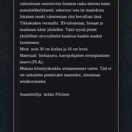
ä
valmistetaan uusiutuvista luonnon raaka-aineista kuten
maissitärkkelyksestä, sokeriruo’osta tai maniokista.
Jokainen maski valmistetaan yksi kerrallaan tässä
Tikkakosken verstaalla: 3D-tulostetaan, hiotaan ja
maalataan käsin yksitellen. Tästä syystä pienet
yksilölliset sävyvaihtelut kuuluvat kunkin maskin
luonteeseen.
Mitat: noin 30 cm korkea ja 16 cm leveä.
Materiaali: biohajoava, kasvipohjainen termoplastinen
muovi (PLA).
Mukana kiinnityskoukku seinäasennusta varten. Tätä ei
ole tarkoitettu puettavaksi naamioksi, ainoastaan
seinäkoristeeksi.
Suunnittelija: Jarkko Pilvinen