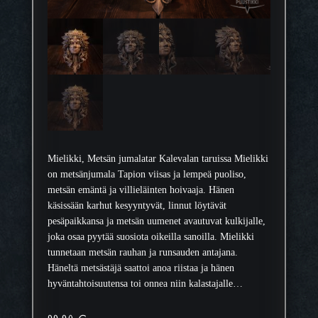
Mielikki, Metsän jumalatar Kalevalan taruissa Mielikki
on metsänjumala Tapion viisas ja lempeä puoliso,
metsän emäntä ja villieläinten hoivaaja. Hänen
käsissään karhut kesyyntyvät, linnut löytävät
pesäpaikkansa ja metsän uumenet avautuvat kulkijalle,
joka osaa pyytää suosiota oikeilla sanoilla. Mielikki
tunnetaan metsän rauhan ja runsauden antajana.
Häneltä metsästäjä saattoi anoa riistaa ja hänen
hyväntahtoisuutensa toi onnea niin kalastajalle…