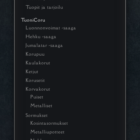
Tuopit ja tarjoilu
TuoniCoru
Luonnonvoimat -saaga
Hehku -saaga
Jumalatar -saaga
Korupuu
Kaulakorut
Ketjut
Korusetit
Korvakorut
Puiset
Metalliset
Sormukset
Kosintasormukset
Metalliupotteet