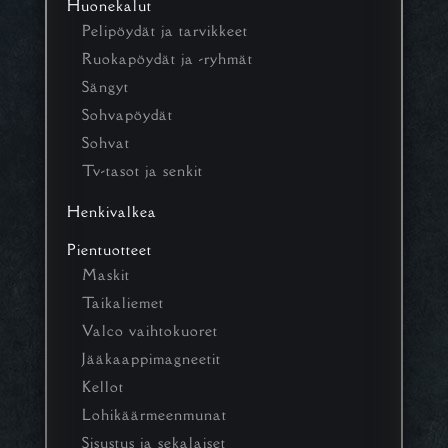
Huonekalut
Pelipöydät ja tarvikkeet
Ruokapöydät ja -ryhmät
Sängyt
Sohvapöydät
Sohvat
Tv-tasot ja senkit
Henkivalkea
Pientuotteet
Maskit
Taikaliemet
Valco vaihtokuoret
Jääkaappimagneetit
Kellot
Lohikäärmeenmunat
Sisustus ja sekalaiset