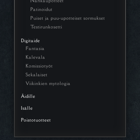
Nahkaupotteet
Patinoidut
Puiset ja puu-upotteiset sormukset
Testirunkosetti
Digitaide
Fantasia
Kalevala
Komissiotyöt
Sekalaiset
Viikinkien mytologia
Äidille
Isälle
Poistotuotteet