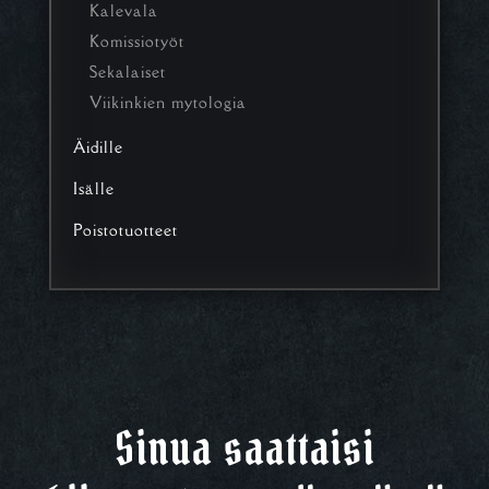
Kalevala
Komissiotyöt
Sekalaiset
Viikinkien mytologia
Äidille
Isälle
Poistotuotteet
Sinua saattaisi