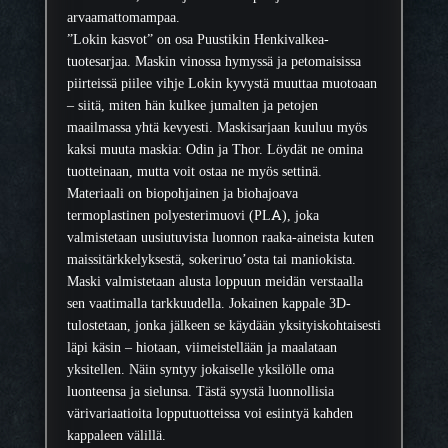
i
arvaamattomampaa.
m
”Lokin kasvot” on osa Puustikin Henkivalkea-
ä
tuotesarjaa. Maskin vinossa hymyssä ja petomaisissa
ä
piirteissä piilee vihje Lokin kyvystä muuttaa muotoaan
r
– siitä, miten hän kulkee jumalten ja petojen
ä
maailmassa yhtä kevyesti.
Maskisarjaan kuuluu myös
kaksi muuta maskia: Odin ja Thor. Löydät ne omina
tuotteinaan, mutta voit ostaa ne myös settinä.
Materiaali on biopohjainen ja biohajoava
termoplastinen polyesterimuovi (PLA), joka
valmistetaan uusiutuvista luonnon raaka-aineista kuten
maissitärkkelyksestä, sokeriruo’osta tai maniokista.
Maski valmistetaan alusta loppuun meidän verstaalla
sen vaatimalla tarkkuudella. Jokainen kappale 3D-
tulostetaan, jonka jälkeen se käydään yksityiskohtaisesti
läpi käsin – hiotaan, viimeistellään ja maalataan
yksitellen. Näin syntyy jokaiselle yksilölle oma
luonteensa ja sielunsa. Tästä syystä luonnollisia
värivariaatioita lopputuotteissa voi esiintyä kahden
kappaleen välillä.