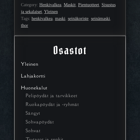
Category:
Henkivalkea
, 
Maskit
, 
Pientuotteet
, 
Sisustus
ja sekalaiset
, 
Yleinen
Tags:
henkivalkea
, 
maski
, 
seinäkoriste
, 
seinämaski
, 
thor
Osastot
Yleinen
Lahjakortti
Huonekalut
Pelipöydät ja tarvikkeet
Ruokapöydät ja -ryhmät
Sängyt
Sohvapöydät
Sohvat
Tv-tasot ja senkit