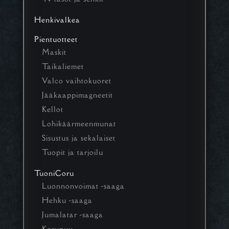
Henkivalkea
Pientuotteet
Maskit
Taikaliemet
Valco vaihtokuoret
Jääkaappimagneetit
Kellot
Lohikäärmeenmunat
Sisustus ja sekalaiset
Tuopit ja tarjoilu
TuoniCoru
Luonnonvoimat -saaga
Hehku -saaga
Jumalatar -saaga
Korupuu