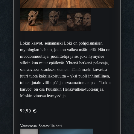
Lokin kasvot, seinämaski Loki on pohjoismaisen
mytologian hahmo, jota on vaikea määritellä. Hän on
muodonmuuttaja, juonittelija ja se, joka hymyilee
silloin kun muut epäilevät. Yhtenä hetkenä pelastaja,
seuraavassa kaaoksen siemen. Tämä maski kuvastaa
juuri tuota kaksijakoisuutta – yksi puoli inhimillinen,
toinen jotain villimpää ja arvaamattomampaa. ”Lokin
kasvot” on osa Puustikin Henkivalkea-tuotesarjaa.
Maskin vinossa hymyssä ja…
99,90
€
Varastossa. Saatavilla heti.
L