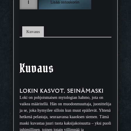
Lisää ostoskoriin
o
k
i
n
k
Kuvaus
a
s
v
o
t
Kuvaus
,
s
e
i
LOKIN KASVOT, SEINÄMASKI
n
Loki on pohjoismaisen mytologian hahmo, jota on
ä
vaikea määritellä. Hän on muodonmuuttaja, juonittelija
m
ja se, joka hymyilee silloin kun muut epäilevät. Yhtenä
a
hetkenä pelastaja, seuraavassa kaaoksen siemen. Tämä
s
maski kuvastaa juuri tuota kaksijakoisuutta – yksi puoli
k
inhimillinen, toinen jotain villimpää ja