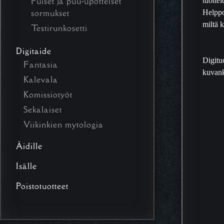
Puiset ja puu-upotteiset
Helppo
sormukset
miltä 
Testirunkosetti
Digitaide
Digitu
Fantasia
kuvank
Kalevala
Komissiotyöt
Sekalaiset
Viikinkien mytologia
Äidille
Isälle
Poistotuotteet