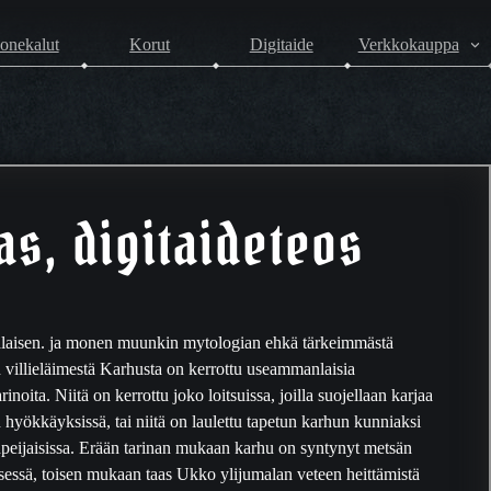
onekalut
Korut
Digitaide
Verkkokauppa
s, digitaideteos
aisen. ja monen muunkin mytologian ehkä tärkeimmästä
 villieläimestä Karhusta on kerrottu useammanlaisia
rinoita. Niitä on kerrottu joko loitsuissa, joilla suojellaan karjaa
 hyökkäyksissä, tai niitä on laulettu tapetun karhun kunniaksi
peijaisissa. Erään tarinan mukaan karhu on syntynyt metsän
sessä, toisen mukaan taas Ukko ylijumalan veteen heittämistä