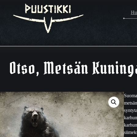
Hu
Otso, Metsän Kuninga
Suomal
metsän
syntyta
karhun
karhun
siimek