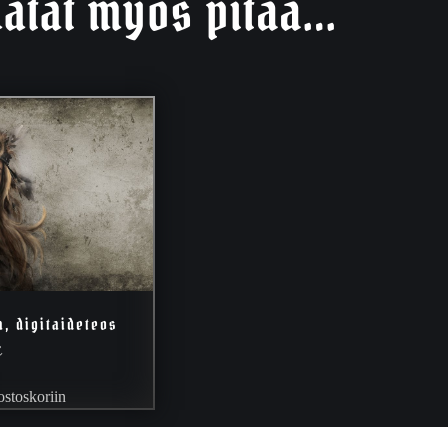
atat myös pitää…
a, digitaideteos
€
ostoskoriin