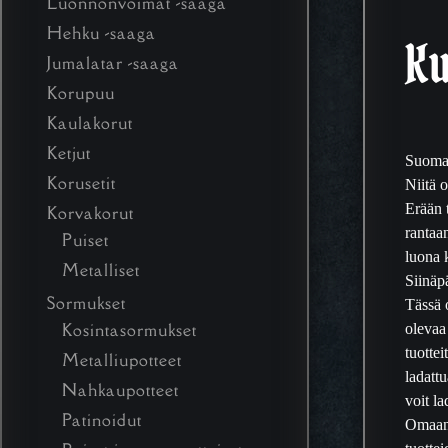
Luonnonvoimat -saaga
Hehku -saaga
K
Jumalatar -saaga
Korupuu
Kaulakorut
Ketjut
Suomal
Korusetit
Niitä o
Erään 
Korvakorut
rantaa
Puiset
luona 
Metalliset
Siinäp
Sormukset
Tässä 
olevaa
Kosintasormukset
tuottei
Metalliupotteet
ladatt
Nahkaupotteet
voit la
Patinoidut
Omaan k
tuottei