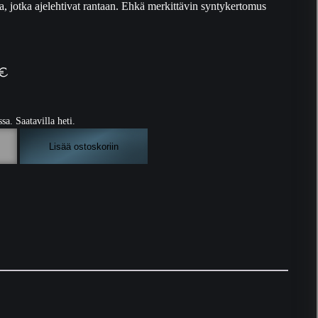
sta, jotka ajelehtivat rantaan. Ehkä merkittävin syntykertomus
€
ssa. Saatavilla heti.
Lisää ostoskoriin