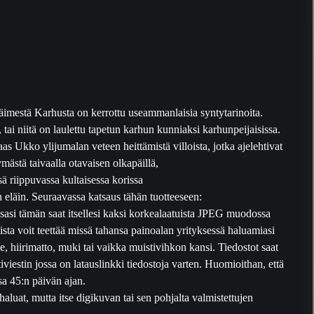
imestä Karhusta on kerrottu useammanlaisia syntytarinoita.
 tai niitä on laulettu tapetun karhun kunniaksi karhunpeijaisissa.
 Ukko ylijumalan veteen heittämistä villoista, jotka ajelehtivat
stä taivaalla otavaisen olkapäillä,
ä riippuvassa kultaisessa korissa
eläin. Seuraavassa katsaus tähän tuotteeseen:
essasi tämän saat itsellesi kaksi korkealaatuista JPEG muodossa
ista voit teettää missä tahansa painoalan yrityksessä haluamiasi
lle, hiirimatto, muki tai vaikka muistivihkon kansi. Tiedostot saat
viestin jossa on latauslinkki tiedostoja varten. Huomioithan, että
ssa 45:n päivän ajan.
haluat, mutta itse digikuvan tai sen pohjalta valmistettujen