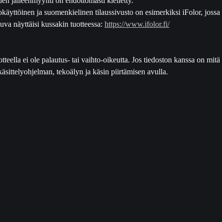
e
käyttöinen ja suomenkielinen tilaussivusto on esimerkiksi iFolor, jossa 
o
kuva näyttäisi kussakin tuotteessa:
https://www.ifolor.fi/
s
m
ä
otteella ei ole palautus- tai vaihto-oikeutta. Jos tiedoston kanssa on mi
ä
äsittelyohjelman, tekoälyn ja käsin piirtämisen avulla.
r
ä