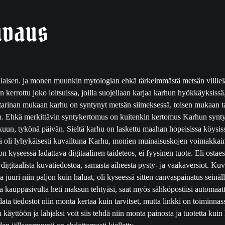
K
u
uvaus
n
i
n
g
a
aisen. ja monen muunkin mytologian ehkä tärkeimmästä metsän villielä
s
n kerrottu joko loitsuissa, joilla suojellaan karjaa karhun hyökkäyksissä,
,
tarinan mukaan karhu on syntynyt metsän siimeksessä, toisen mukaan taas
d
n. Ehkä merkittävin syntykertomus on kuitenkin kertomus Karhun syntymä
i
kuun, tykönä päivän. Sieltä karhu on laskettu maahan hopeisissa köysiss
g
ä oli lyhykäisesti kuvailtuna Karhu, monien muinaisuskojen voimakkain 
i
on kyseessä ladattava digitaalinen taideteos, ei fyysinen tuote. Eli osta
t
 digitaalista kuvatiedostoa, samasta aiheesta pysty- ja vaakaversiot. Kuv
a
ta juuri niin paljon kuin haluat, oli kyseessä sitten canvaspainatus seinä
i
ua kauppasivulta heti maksun tehtyäsi, saat myös sähköpostiisi automaatti
d
data tiedostot niin monta kertaa kuin tarvitset, mutta linkki on toiminna
e
äyttöön ja lahjaksi voit siis tehdä niin monta painosta ja tuotetta kuin 
t
den jälleenmyynti on ehdottomasti kielletty.