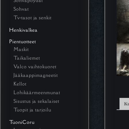
Sohvapöydät
Sohvat
Tv-tasot ja senkit
Henkivalkea
Pientuotteet
Maskit
Taikaliemet
Valco vaihtokuoret
Jääkaappimagneetit
Kellot
Lohikäärmeenmunat
Sisustus ja sekalaiset
K
Tuopit ja tarjoilu
TuoniCoru