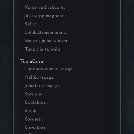
Valco vaihtokuoret
Jääkaappimagneetit
Kellot
Lohikäärmeenmunat
Sisustus ja sekalaiset
Tuopit ja tarjoilu
TuoniCoru
Luonnonvoimat -saaga
Hehku -saaga
Jumalatar -saaga
Korupuu
Kaulakorut
Ketjut
Korusetit
Korvakorut