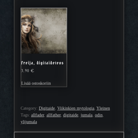
Freija, digitaideteos
3,90
€
Lisää ostoskoriin
Category:
Digitaide
, 
Viikinkien mytologia
, 
Yleinen
Tags:
allfader
, 
allfather
, 
digitaide
, 
jumala
, 
odin
, 
ylijumala