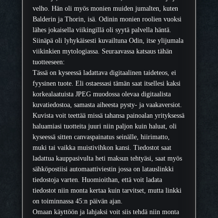
d
velho. Hän oli myös monien muiden jumalten, kuten
e
Balderin ja Thorin, isä. Odinin monien roolien vuoksi
t
lähes jokaisella viikingillä oli syytä palvella häntä.
e
Siinäpä oli lyhykäisesti kuvailtuna Odin, itse ylijumala
o
viikinkien mytologiassa. Seuraavassa katsaus tähän
s
tuotteeseen:
m
Tässä on kyseessä ladattava digitaalinen taideteos, ei
ä
fyysinen tuote. Eli ostaessasi tämän saat itsellesi kaksi
ä
korkealaatuista JPEG muodossa olevaa digitaalista
r
kuvatiedostoa, samasta aiheesta pysty- ja vaakaversiot.
ä
Kuvista voit teettää missä tahansa painoalan yrityksessä
haluamiasi tuotteita juuri niin paljon kuin haluat, oli
kyseessä sitten canvaspainatus seinälle, hiirimatto,
muki tai vaikka muistivihkon kansi. Tiedostot saat
ladattua kauppasivulta heti maksun tehtyäsi, saat myös
sähköpostiisi automaattiviestin jossa on latauslinkki
tiedostoja varten. Huomioithan, että voit ladata
tiedostot niin monta kertaa kuin tarvitset, mutta linkki
on toiminnassa 45:n päivän ajan.
Omaan käyttöön ja lahjaksi voit siis tehdä niin monta