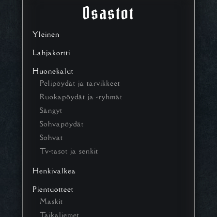
Osastot
Yleinen
Lahjakortti
Huonekalut
Pelipöydät ja tarvikkeet
Ruokapöydät ja -ryhmät
Sängyt
Sohvapöydät
Sohvat
Tv-tasot ja senkit
Henkivalkea
Pientuotteet
Maskit
Taikaliemet