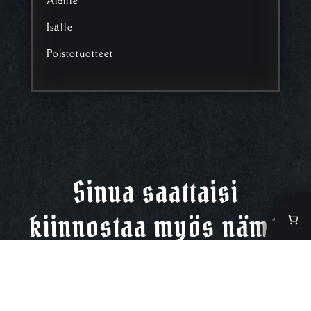
Äidille
Isälle
Poistotuotteet
Sinua saattaisi
kiinnostaa myös nämä