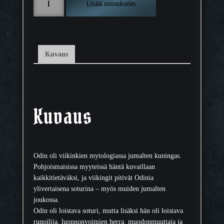
Lisää ostoskoriin
l
i
j
u
m
Kuvaus
a
l
a
O
d
Kuvaus
i
n
,
d
Odin oli viikinkien mytologiassa jumalten kuningas.
i
Pohjoismaisissa myyteissä häntä kuvaillaan
g
kaikkitietäväksi, ja viikingit pitivät Odinia
i
ylivertaisena soturina – myös muiden jumalten
t
joukossa.
a
Odin oli loistava soturi, mutta lisäksi hän oli loistava
i
runoilija, luonnonvoimien herra, muodonmuuttaja ja