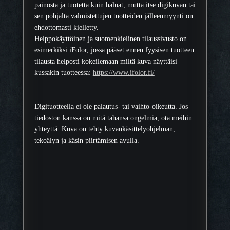
painosta ja tuotetta kuin haluat, mutta itse digikuvan tai
sen pohjalta valmistettujen tuotteiden jälleenmyynti on
ehdottomasti kielletty.
Helppokäyttöinen ja suomenkielinen tilaussivusto on
esimerkiksi iFolor, jossa pääset ennen fyysisen tuotteen
tilausta helposti kokeilemaan miltä kuva näyttäisi
kussakin tuotteessa:
https://www.ifolor.fi/
Digituotteella ei ole palautus- tai vaihto-oikeutta. Jos
tiedoston kanssa on mitä tahansa ongelmia, ota meihin
yhteyttä. Kuva on tehty kuvankäsittelyohjelman,
tekoälyn ja käsin piirtämisen avulla.