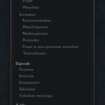
Puiset
Metalliset
Sormukset
Kosintasormukset
Metalliupotteet
Nahkaupotteet
Patinoidut
Puiset ja puu-upotteiset sormukset
Testirunkosetti
Digitaide
Fantasia
Kalevala
Komissiotyöt
Sekalaiset
Viikinkien mytologia