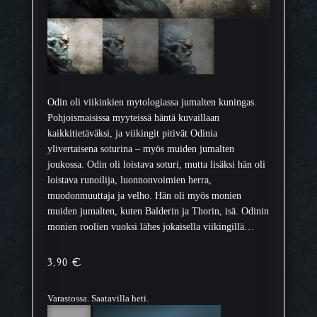
Odin oli viikinkien mytologiassa jumalten kuningas.
Pohjoismaisissa myyteissä häntä kuvaillaan
kaikkitietäväksi, ja viikingit pitivät Odinia
ylivertaisena soturina – myös muiden jumalten
joukossa. Odin oli loistava soturi, mutta lisäksi hän oli
loistava runoilija, luonnonvoimien herra,
muodonmuuttaja ja velho. Hän oli myös monien
muiden jumalten, kuten Balderin ja Thorin, isä. Odinin
monien roolien vuoksi lähes jokaisella viikingillä…
3,90
€
Varastossa. Saatavilla heti.
Y